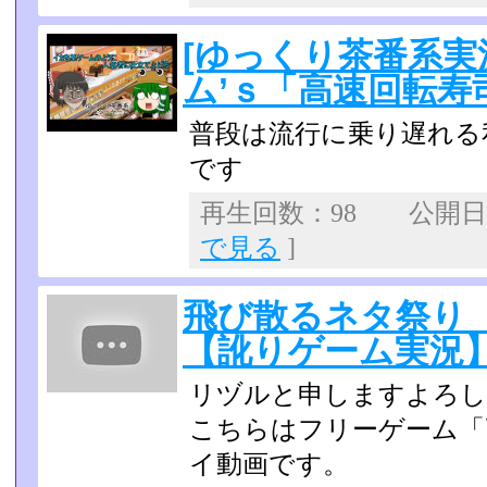
[ゆっくり茶番系実
ム’ｓ「高速回転寿
普段は流行に乗り遅れる
です
再生回数：98 公開日：2
で見る
]
飛び散るネタ祭り
【訛りゲーム実況
リヅルと申しますよろし
こちらはフリーゲーム「
イ動画です。