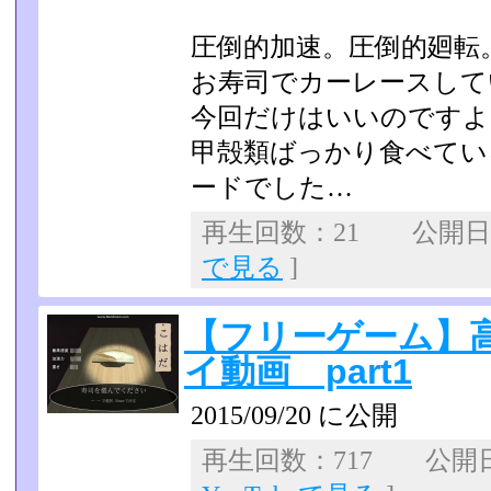
圧倒的加速。圧倒的廻転
お寿司でカーレースして
今回だけはいいのですよ
甲殻類ばっかり食べてい
ードでした…
再生回数：21 公開日：2
で見る
]
【フリーゲーム】
イ動画 part1
2015/09/20 に公開
再生回数：717 公開日：2