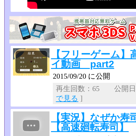
【フリーゲーム】
イ動画 part2
2015/09/20 に公開
再生回数：65 公開日：2
で見る
]
【実況】なぜか寿
【高速廻転寿司】