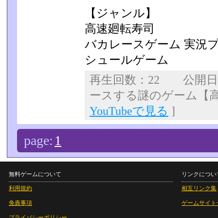
【ジャンル】
高速廻転寿司
バカレースゲーム 実況
シュールゲーム
再生回数：22 公開
ースする謎のゲーム【
YouTubeで見る
]
page:
1
無料ゲームについて
リンクについ
利用規約
相互リンク集
免責事項
ゲームサイト
プライバシーポリシー