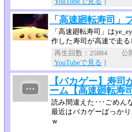
YouTubeで見る
]
「高速廻転寿司」
「高速廻転寿司」はye_ey さん
作した寿司が高速で走る
再生回数：25884 公開日
YouTubeで見る
]
【バカゲー】寿司
ーム【高速廻転寿
読み間違えた･･･ごめん
最近はバカゲーばっかり
ｗ