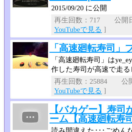
2015/09/20 に公開
再生回数：717 公開日：2
YouTubeで見る
]
「高速廻転寿司」
「高速廻転寿司」はye_ey さん
作した寿司が高速で走る
再生回数：25884 公開日
YouTubeで見る
]
【バカゲー】寿司
ーム【高速廻転寿
読み間違えた･･･ごめん