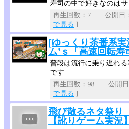
寿司の中で好きなのはサ
再生回数：7 公開日：20
で見る
]
[ゆっくり茶番系実
ム’ｓ「高速回転寿
普段は流行に乗り遅れる
です
再生回数：98 公開日：2
で見る
]
飛び散るネタ祭り
【訛りゲーム実況