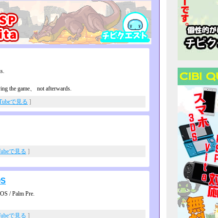
s.
ing the game、 not afterwards.
uTubeで見る
]
Tubeで見る
]
OS
bOS / Palm Pre.
Tubeで見る
]