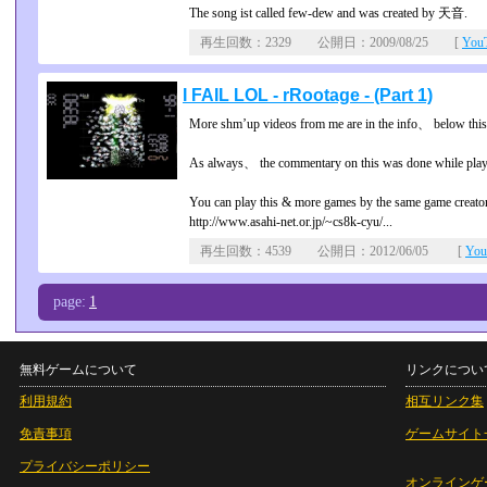
The song ist called few-dew and was created by 天音.
再生回数：2329 公開日：2009/08/25 [
Yo
I FAIL LOL - rRootage - (Part 1)
More shm’up videos from me are in the info、 below this
As always、 the commentary on this was done while play
You can play this & more games by the same game creator
http://www.asahi-net.or.jp/~cs8k-cyu/...
再生回数：4539 公開日：2012/06/05 [
Yo
page:
1
無料ゲームについて
リンクについ
利用規約
相互リンク集
免責事項
ゲームサイト
プライバシーポリシー
オンラインゲ