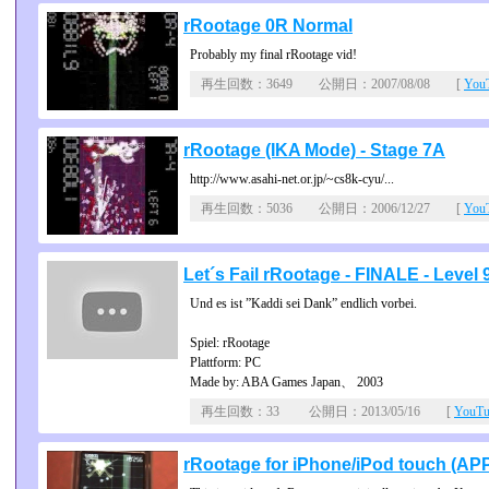
rRootage 0R Normal
Probably my final rRootage vid!
再生回数：3649 公開日：2007/08/08 [
Yo
rRootage (IKA Mode) - Stage 7A
http://www.asahi-net.or.jp/~cs8k-cyu/...
再生回数：5036 公開日：2006/12/27 [
Yo
Let´s Fail rRootage - FINALE - Leve
Und es ist ”Kaddi sei Dank” endlich vorbei.
Spiel: rRootage
Plattform: PC
Made by: ABA Games Japan、 2003
再生回数：33 公開日：2013/05/16 [
YouT
rRootage for iPhone/iPod touch (