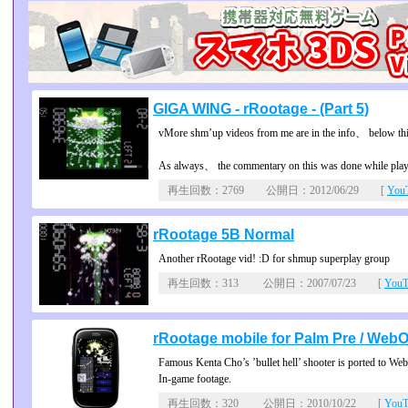
GIGA WING - rRootage - (Part 5)
vMore shm’up videos from me are in the info、 below thi
As always、 the commentary on this was done while play
再生回数：2769 公開日：2012/06/29 [
Yo
rRootage 5B Normal
Another rRootage vid! :D for shmup superplay group
再生回数：313 公開日：2007/07/23 [
You
rRootage mobile for Palm Pre / Web
Famous Kenta Cho’s ’bullet hell’ shooter is ported to We
In-game footage.
再生回数：320 公開日：2010/10/22 [
You