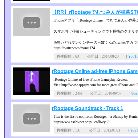
【RR】rRootageでむつみんが弾幕S
iPhoneアプリ「rRootage Online」でむつみ
スマホ向け弾幕シューティングでも屈指のクオリティ
◎酔いどれマンケンチーのっぽくんのTwitterアカ
https://twitter.com/monst124
再生回数：63 公開日：2014/08/20 [
YouT
rRootage Online ad-free iPhone Ga
rRootage Online ad-free iPhone Gameplay Review.
Visit http://www.appspy.com for more great iPhone and i
再生回数：2461 公開日：2010/09/07 [
Yo
rRootage Soundtrack - Track 1
This is the first track from rRootage、 a Shmup by Kent
http://www.asahi-net.or.jp/~cs8k-cyu/
再生回数：137 公開日：2012/01/21 [
You