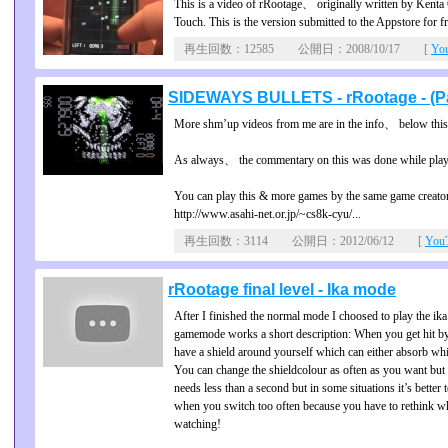
This is a video of rRootage、 originally written by Ken
Touch. This is the version submitted to the Appstore for
再生回数：12585 公開日：2008/10/17 [
Yo
SIDEWAYS BULLETS - rRootage - (Pa
More shm’up videos from me are in the info、 below this
As always、 the commentary on this was done while play
You can play this & more games by the same game creator
http://www.asahi-net.or.jp/~cs8k-cyu/...
再生回数：3114 公開日：2012/06/12 [
Yo
rRootage final level - Ika mode
After I finished the normal mode I choosed to play the i
gamemode works a short description: When you get hit by 
have a shield around yourself which can either absorb whit
You can change the shieldcolour as often as you want but y
needs less than a second but in some situations it’s better
when you switch too often because you have to rethink wh
watching!