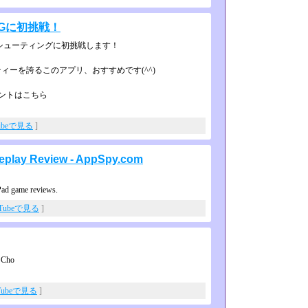
TGに初挑戦！
んが弾幕シューティングに初挑戦します！
ーを誇るこのアプリ、おすすめです­(^^)
ウントはこちら
ubeで見る
]
meplay Review - AppSpy.com
Pad game reviews.
uTubeで見る
]
a Cho
Tubeで見る
]