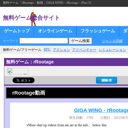
無料ゲーム「rRootage」動画：GIGA WING - rRootage - (Part 5)
無料ゲーム総合サイト
ゲームトップ
オンラインゲーム
フラッシュゲーム
ダ
ジャンル詳細
キーワード
RPG
無料ゲーム/フリーゲーム
アクション
アドベンチャー
シミュレーション
無料ゲーム：rRootage
rRootage動画
GIGA WING - rRootage 
再生回数：2769 公開日：2012/06/29
vMore shm’up videos from me are in the info、 below this.