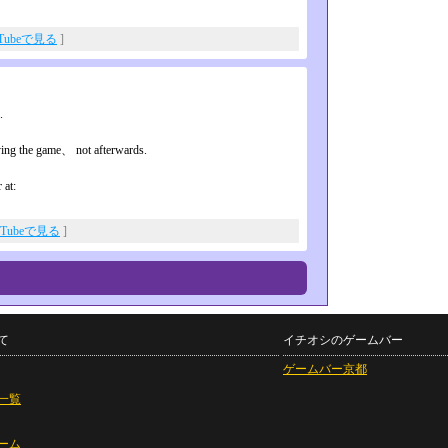
uTubeで見る
]
.
ing the game、 not afterwards.
 at:
uTubeで見る
]
て
イチオシのゲームバー
ゲームバー京都
一覧
ーム