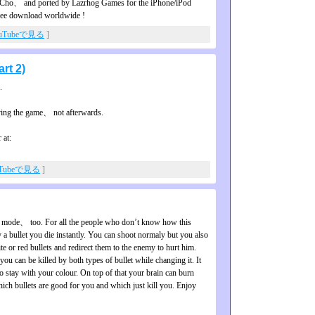
ta Cho、 and ported by Lazrhog Games for the iPhone/iPod
 free download worldwide !
uTubeで見る
]
rt 2)
.
ing the game、 not afterwards.
 at:
uTubeで見る
]
ka mode、 too. For all the people who don’t know how this
a bullet you die instantly. You can shoot normaly but you also
e or red bullets and redirect them to the enemy to hurt him.
ou can be killed by both types of bullet while changing it. It
 to stay with your colour. On top of that your brain can burn
ich bullets are good for you and which just kill you. Enjoy