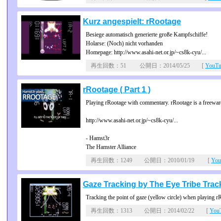
Kurz angespielt: rRootage
Besiege automatisch generierte große Kampfschiffe!
Holarse: (Noch) nicht vorhanden
Homepage: http://www.asahi-net.or.jp/~cs8k-cyu/...
再生回数：51 公開日：2014/05/25 [
YouT
rRootage ( Part 1 )
Playing rRootage with commentary. rRootage is a freewa
http://www.asahi-net.or.jp/~cs8k-cyu/...
- Hamst3r
The Hamster Alliance
再生回数：1249 公開日：2010/01/19 [
Yo
Gaze Tracking by The Eye Tribe Trac
Tracking the point of gaze (yellow circle) when playing r
再生回数：1313 公開日：2014/02/22 [
Yo