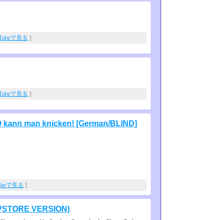
uTubeで見る
]
uTubeで見る
]
l 9 kann man knicken! [German/BLIND]
ubeで見る
]
APPSTORE VERSION)