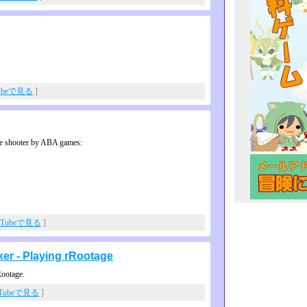
ubeで見る
]
re shooter by ABA games:
uTubeで見る
]
ker - Playing rRootage
Rootage.
uTubeで見る
]