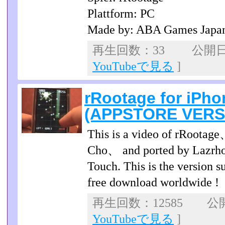
Plattform: PC
Made by: ABA Games Jap
再生回数：33 公開日：2
YouTubeで見る
]
rRootage for iPho
(APPSTORE VERS
This is a video of rRootage
Cho、 and ported by Lazrho
Touch. This is the version s
free download worldwide !
再生回数：12585 公開日
YouTubeで見る
]