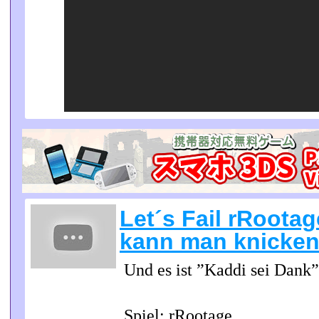
Let´s Fail rRootag
kann man knicken
Und es ist ”Kaddi sei Dank”
Spiel: rRootage