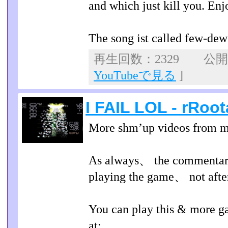
and which just kill you. En
The song ist called few-de
再生回数：2329 公開日：
YouTubeで見る
]
I FAIL LOL - rRoota
More shm’up videos from me
As always、 the commentary
playing the game、 not afte
You can play this & more g
at: