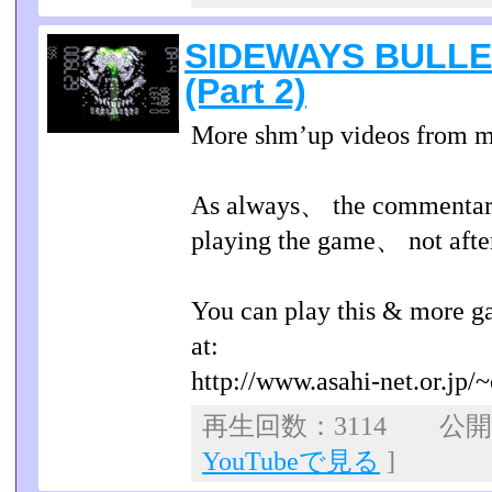
SIDEWAYS BULLET
(Part 2)
More shm’up videos from me
As always、 the commentary
playing the game、 not afte
You can play this & more g
at:
http://www.asahi-net.or.jp/~
再生回数：3114 公開日：
YouTubeで見る
]