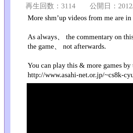
再生回数：3114 公開日：2012/06
More shm’up videos from me are in 
As always、 the commentary on this
the game、 not afterwards.
You can play this & more games by 
http://www.asahi-net.or.jp/~cs8k-cyu