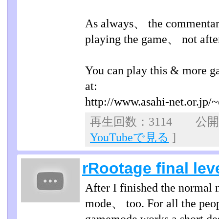
As always、 the commentary
playing the game、 not afte
You can play this & more g
at:
http://www.asahi-net.or.jp/~
再生回数：3114 公開日：
YouTubeで見る
]
rRootage final lev
After I finished the normal 
mode、 too. For all the peo