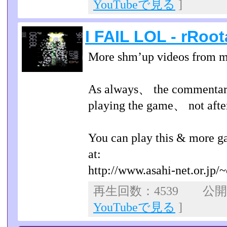
YouTubeで見る
]
I FAIL LOL - rRoota
More shm’up videos from me
As always、 the commentary
playing the game、 not afte
You can play this & more g
at:
http://www.asahi-net.or.jp/~
再生回数：4539 公開日：
YouTubeで見る
]