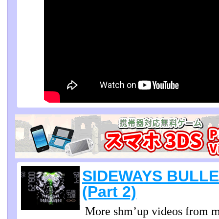
SIDEWAYS BULLET
(Part 2)
More shm’up videos from me