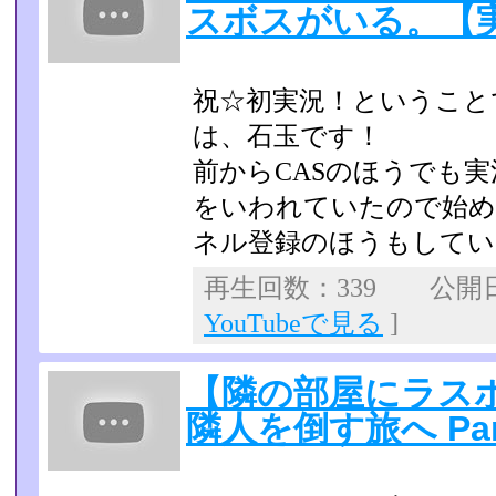
スボスがいる。【実況
祝☆初実況！ということ
は、石玉です！
前からCASのほうでも
をいわれていたので始め
ネル登録のほうもしてい
再生回数：339 公開日：2
YouTubeで見る
]
【隣の部屋にラス
隣人を倒す旅へ Pa