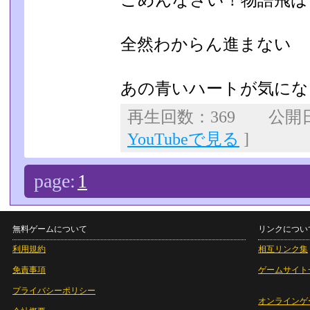
ごめんなさい！物語飛ば
全然わからん進まない
あの青いハートが気にな
再生回数：369 公開日：
YouTubeで見る
]
page:
1
無料ゲームについて
リンクについ
利用規約
相互リンク集
免責事項
ゲームサイト
プライバシーポリシー
オンラインゲ