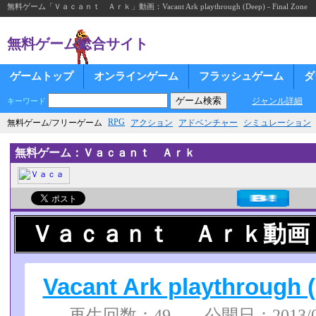
無料ゲーム「Ｖａｃａｎｔ Ａｒｋ」動画：Vacant Ark playthrough (Deep) - Final Zone
無料ゲーム総合サイト
ゲームトップ
オンラインゲーム
フラッシュゲーム
ダ
ジャンル詳細
キーワード
RPG
無料ゲーム/フリーゲーム
アクション
アドベンチャー
シミュレーション
無料ゲーム：Ｖａｃａｎｔ Ａｒｋ
Ｖａｃａｎｔ Ａｒｋ動画
Vacant Ark playthrough (
再生回数：49 公開日：2013/06/