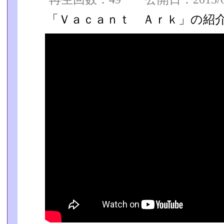
「Ｖａｃａｎｔ Ａｒｋ」の紹