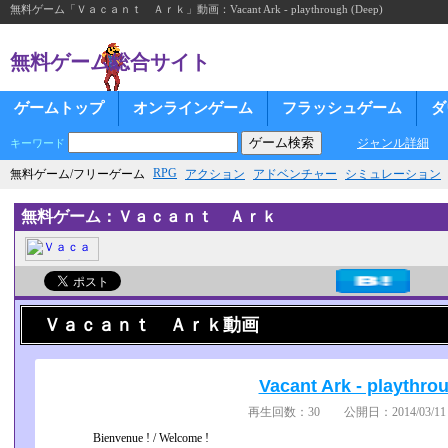
無料ゲーム「Ｖａｃａｎｔ Ａｒｋ」動画：Vacant Ark - playthrough (Deep)
無料ゲーム総合サイト
ゲームトップ
オンラインゲーム
フラッシュゲーム
ダ
ジャンル詳細
キーワード
RPG
無料ゲーム/フリーゲーム
アクション
アドベンチャー
シミュレーション
無料ゲーム：Ｖａｃａｎｔ Ａｒｋ
Ｖａｃａｎｔ Ａｒｋ動画
Vacant Ark - playthro
再生回数：30 公開日：2014/03/11 
Bienvenue ! / Welcome !