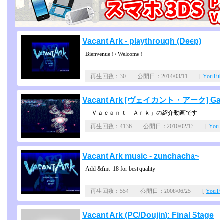
Vacant Ark - playthrough (Deep)
Bienvenue ! / Welcome !
再生回数：30 公開日：2014/03/11 [
YouT
Vacant Ark [ヴェイカント・アーク] Game
「Ｖａｃａｎｔ Ａｒｋ」の紹介動画です
再生回数：4136 公開日：2010/02/13 [
Yo
Vacant Ark music - zunchacha~
Add &fmt=18 for best quality
再生回数：554 公開日：2008/06/25 [
You
Vacant Ark (PC/Doujin): Final Stage