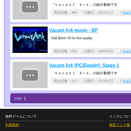
「Ｖａｃａｎｔ Ａｒｋ」の紹介動画です
再生回数：490 公開日：2012/01/22 [
You
Vacant Ark music - BF
Add &fmt=18 for best quality
再生回数：938 公開日：2008/06/25 [
You
Vacant Ark (PC/Doujin): Stage 1
「Ｖａｃａｎｔ Ａｒｋ」の紹介動画です
再生回数：433 公開日：2012/01/22 [
You
page:
1
無料ゲームについて
リンクについ
利用規約
相互リンク集