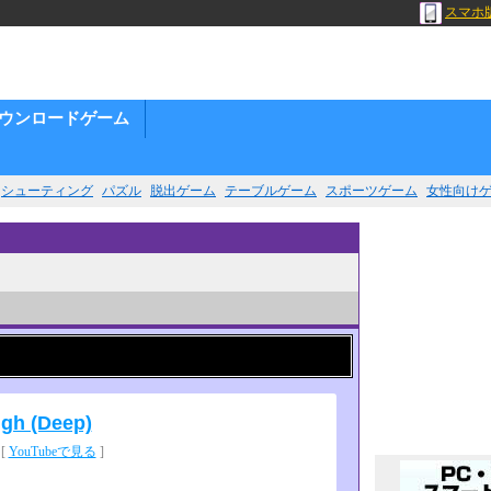
スマホ
ウンロードゲーム
シューティング
パズル
脱出ゲーム
テーブルゲーム
スポーツゲーム
女性向け
ugh (Deep)
[
YouTubeで見る
]