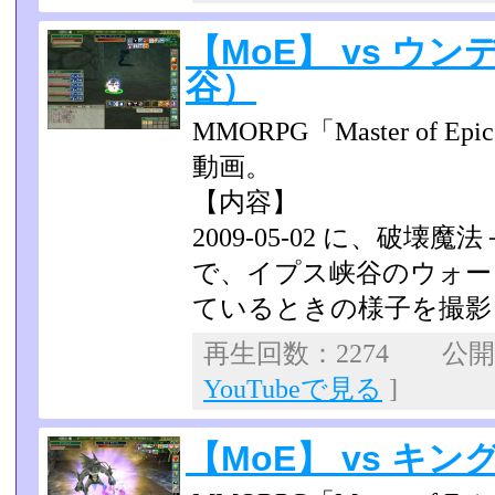
【MoE】 vs ウ
谷）
MMORPG「Master of
動画。
【内容】
2009-05-02 に、破壊
で、イプス峡谷のウォー
ているときの様子を撮影
再生回数：2274 公開日：
YouTubeで見る
]
【MoE】 vs キ