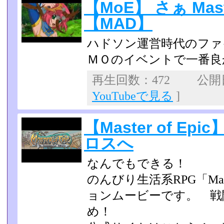
【MoE】 さぁ Maste
【MAD】
ハドソン運営時代のファ
ＭＯのイベントで一番良
再生回数：472 公開日：
YouTubeで見る
]
【Master of E
ロスへ
なんでもできる！
のんびり生活系RPG「Mast
ョンムービーです。 戦
め！