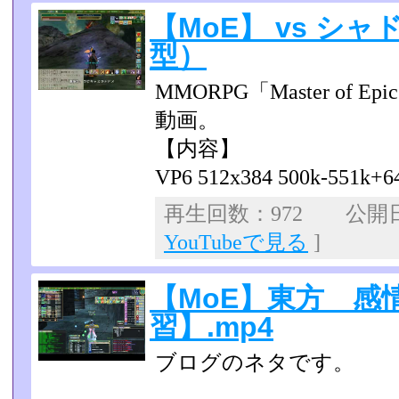
【MoE】 vs シ
型）
MMORPG「Master of
動画。
【内容】
VP6 512x384 500k-551k+6
再生回数：972 公開日：
YouTubeで見る
]
【MoE】東方 感
習】.mp4
ブログのネタです。