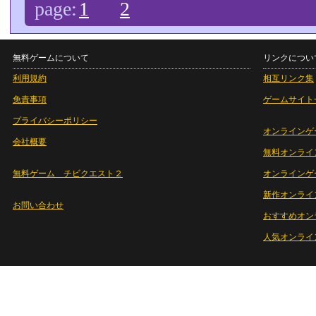
page:
1
2
無料ゲームについて
リンクについ
利用規約
相互リンク集
免責事項
ゲームサイト
プライバシーポリシー
オンラインゲ
会社概要
無料オンライ
無料ゲーム チビクエスト２
オンラインゲ
新作オンライ
お問い合わせ
おすすめオン
人気オンライ