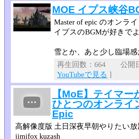
MOE イプス峡谷BG
Master of epic の
イプスのBGMが好きで
雪とか、あと少し臨場感
再生回数：664 公開日：
YouTubeで見る
]
【MoE】テイマー
ひとつのオンラインゲ
Epic
高解像度版 土日深夜早朝やりたい放
jimifox kuzash