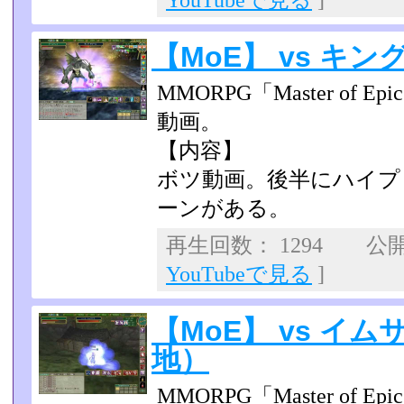
YouTubeで見る
]
【MoE】 vs キ
MMORPG「Master of
動画。
【内容】
ボツ動画。後半にハイプ
ーンがある。
再生回数： 1294 公開日
YouTubeで見る
]
【MoE】 vs イ
地）
MMORPG「Master of