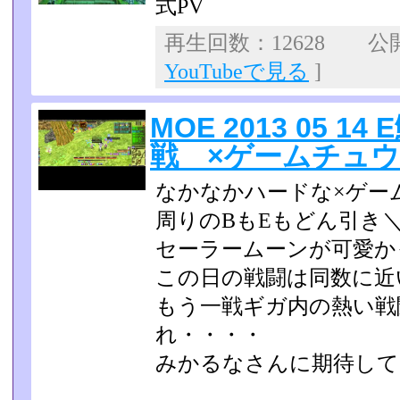
式PV
再生回数：12628 公開日
YouTubeで見る
]
MOE 2013 05 1
戦 ×ゲームチュ
なかなかハードな×ゲー
周りのBもEもどん引き＼
セーラームーンが可愛か
この日の戦闘は同数に近
もう一戦ギガ内の熱い戦
れ・・・・
みかるなさんに期待して