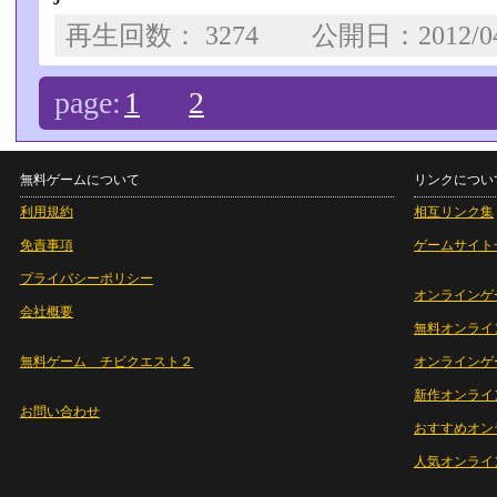
再生回数： 3274 公開日：2012/0
page:
1
2
無料ゲームについて
リンクについ
利用規約
相互リンク集
免責事項
ゲームサイト
プライバシーポリシー
オンラインゲ
会社概要
無料オンライ
無料ゲーム チビクエスト２
オンラインゲ
新作オンライ
お問い合わせ
おすすめオン
人気オンライ