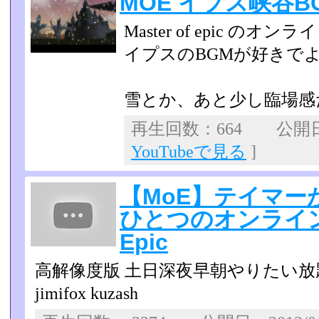
MOE イプス峡谷BG
Master of epic の
イプスのBGMが好きで
雪とか、あと少し臨場感
再生回数：664 公開日：
YouTubeで見る
]
【MoE】テイマー
ひとつのオンラインゲ
Epic
高解像度版 土日深夜早朝やりたい放
jimifox kuzash