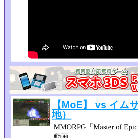
【MoE】 vs イ
地）
MMORPG「Master of
動画。