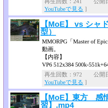
再生回数：241 公開日：2
YouTubeで見る
]
【MoE】 vs シ
型）
MMORPG「Master of
動画。
【内容】
VP6 512x384 500k-551k+6
再生回数：972 公開日：
YouTubeで見る
]
【MoE】東方 感
習】.mp4