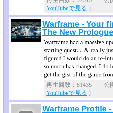
再生回数：37515 公開日
YouTubeで見る
]
Warframe - Your fi
The New Prologue
Warframe had a massive up
starting quest.... & really 
figured I would do an re-in
so much has changed. I do l
get the gist of the game from
再生回数：81435 公開日
YouTubeで見る
]
Warframe Profile 