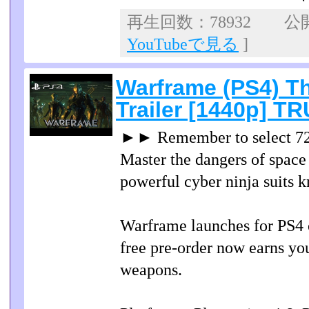
再生回数：78932 公開日
YouTubeで見る
]
Warframe (PS4) T
Trailer [1440p] 
►► Remember to select 
Master the dangers of spac
powerful cyber ninja suits
Warframe launches for PS4 
free pre-order now earns yo
weapons.