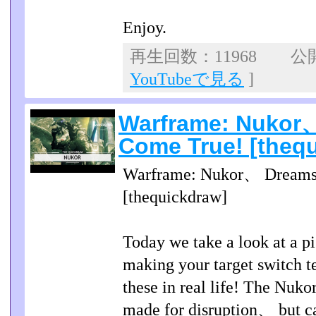
Enjoy.
再生回数：11968 公開日
YouTubeで見る
]
Warframe: Nukor
Come True! [theq
Warframe: Nukor、 Dreams
[thequickdraw]
Today we take a look at a p
making your target switch t
these in real life! The Nuko
made for disruption、 but can