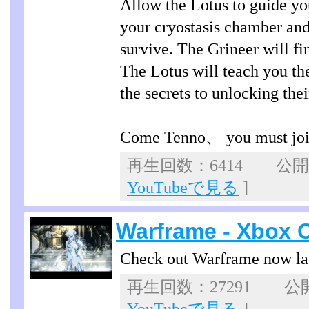
Allow the Lotus to guide yo
your cryostasis chamber and
survive. The Grineer will f
The Lotus will teach you t
the secrets to unlocking the
Come Tenno、 you must join
再生回数：6414 公開日：
YouTubeで見る
]
Warframe - Xbox O
Check out Warframe now la
再生回数：27291 公開日