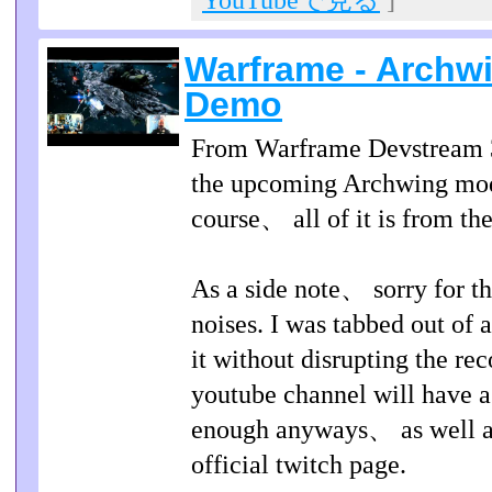
YouTubeで見る
]
Warframe - Archw
Demo
From Warframe Devstream 3
the upcoming Archwing mode
course、 all of it is from th
As a side note、 sorry for t
noises. I was tabbed out of
it without disrupting the re
youtube channel will have a 
enough anyways、 as well as
official twitch page.