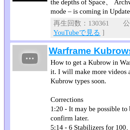
the depths of Space、 Archw
mode – is coming in Update
再生回数：130361 公開
YouTubeで見る
]
Warframe Kubrows
How to get a Kubrow in War
it. I will make more videos
Kubrow types soon.
Corrections
1:20 - It may be possible to
confirm later.
5:14 - 6 Stabilizers for 10