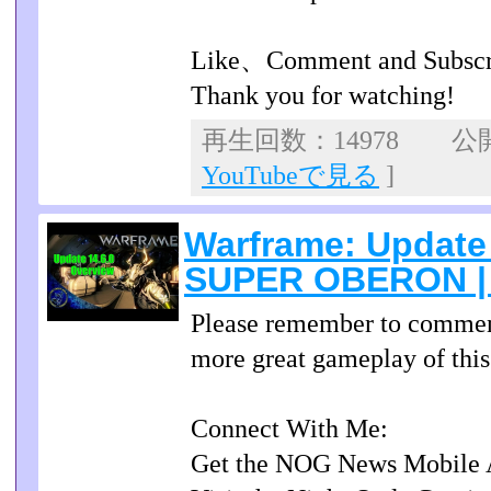
Like、Comment and Subscr
Thank you for watching!
再生回数：14978 公開日
YouTubeで見る
]
Warframe: Update 
SUPER OBERON | 
Please remember to commen
more great gameplay of thi
Connect With Me:
Get the NOG News Mobile Ap