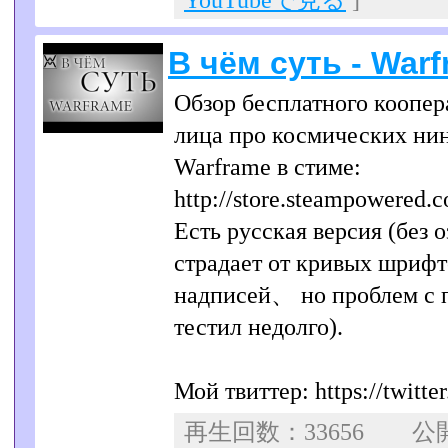
YouTubeで見る
]
В чём суть - Warf
Обзор бесплатного коопер
лица про космических нин
Warframe в стиме:
http://store.steampowered.c
Есть русская версия (без 
страдает от кривых шриф
надписей、 но проблем с п
тестил недолго).
Мой твиттер: https://twit
再生回数：33656 公開日