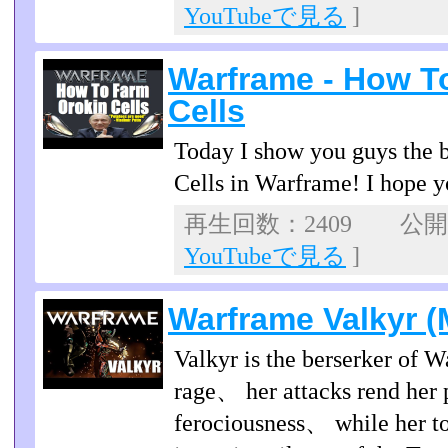
YouTubeで見る
]
Warframe - How T
Cells
Today I show you guys the b
Cells in Warframe! I hope y
再生回数：2409 公開日：
YouTubeで見る
]
Warframe Valkyr (
Valkyr is the berserker of W
rage、 her attacks rend her 
ferociousness、 while her to