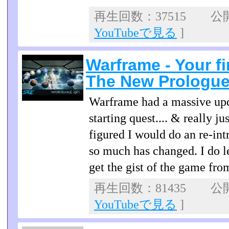
再生回数：37515 公開日
YouTubeで見る
]
Warframe - Your fi
The New Prologue
Warframe had a massive up
starting quest.... & really 
figured I would do an re-in
so much has changed. I do l
get the gist of the game from
再生回数：81435 公開日
YouTubeで見る
]