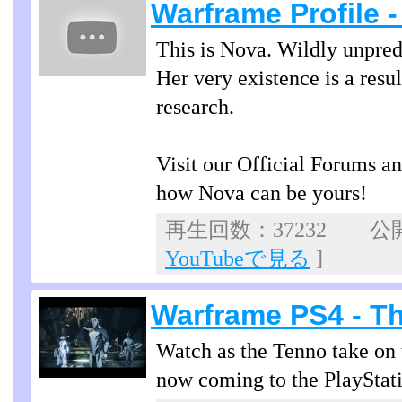
Warframe Profile 
This is Nova. Wildly unpred
Her very existence is a res
research.
Visit our Official Forums a
how Nova can be yours!
再生回数：37232 公開日
YouTubeで見る
]
Warframe PS4 - Th
Watch as the Tenno take on
now coming to the PlayStati