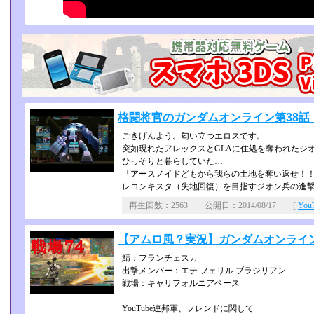
格闘将官のガンダムオンライン第38
ごきげんよう。匂い立つエロスです。
突如現れたアレックスとGLAに住処を奪われたジ
ひっそりと暮らしていた…
「アースノイドどもから我らの土地を奪い返せ！
レコンキスタ（失地回復）を目指すジオン兵の進
再生回数：2563 公開日：2014/08/17 [
Yo
【アムロ風？実況】ガンダムオンライ
鯖：フランチェスカ
出撃メンバー：エテ フェリル ブラジリアン
戦場：キャリフォルニアベース
YouTube連邦軍、フレンドに関して