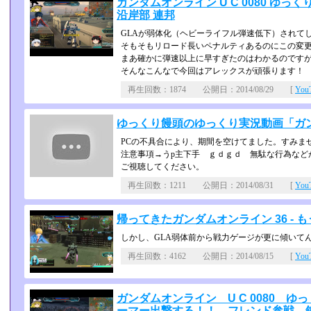
ガンダムオンライン U C 0080 ゆっ
沿岸部 連邦
GLAが弱体化（ヘビーライフル弾速低下）されて
そもそもリロード長いペナルティあるのにこの変
まあ確かに弾速以上に早すぎたのはわかるのですが
そんなこんなで今回はアレックスが頑張ります！
再生回数：1874 公開日：2014/08/29 [
Yo
ゆっくり饅頭のゆっくり実況動画「ガン
PCの不具合により、期間を空けてました。すみま
注意事項→うp主下手 ｇｄｇｄ 無駄な行為など
ご視聴してくださ­い。
再生回数：1211 公開日：2014/08/31 [
Yo
帰ってきたガンダムオンライン 36 - 
しかし、GLA弱体前から戦力ゲージが更に傾いて
再生回数：4162 公開日：2014/08/15 [
Yo
ガンダムオンライン U C 0080 
ーマー出撃する！！ フレンド参戦 