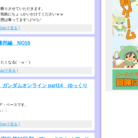
お断りさせていただきます。
で気軽にちょっかいかけてくださいｗｗ
は毒ってます＼(^o^)­／
uTubeで見る
]
邦編 NO16
なる(´・ω・`)
Tubeで見る
]
ンダムオンライン part14 ゆっくり
ア・ベースです。
ね；；
uTubeで見る
]