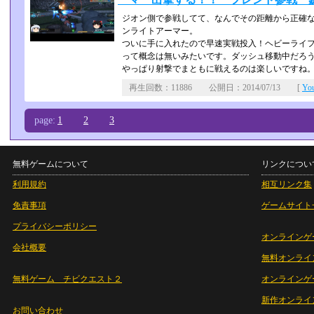
ジオン側で参戦してて、なんでその距離から正確な
ンライトアーマー。
ついに手に入れたので早速実戦投入！ヘビーライフ
って概念は無いみたいです。ダッシュ移動中だろう
やっぱり射撃でまともに戦えるのは楽しいですね
再生回数：11886 公開日：2014/07/13 [
Yo
page:
1
2
3
無料ゲームについて
リンクについ
利用規約
相互リンク集
免責事項
ゲームサイト
プライバシーポリシー
オンラインゲ
会社概要
無料オンライ
無料ゲーム チビクエスト２
オンラインゲ
新作オンライ
お問い合わせ