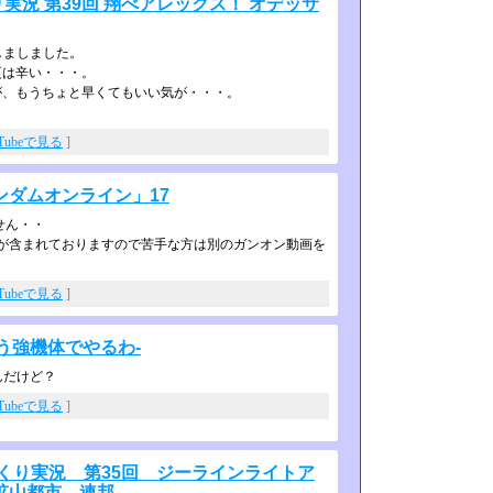
くり実況 第39回 翔べアレックス！ オデッサ
しましました。
更は辛い・・・。
、もうちょと早くてもいい気が・・・­。
uTubeで見る
]
ダムオンライン」17
せん・・
が含まれておりますので苦手な方は別のガンオン動画を
uTubeで見る
]
もう強機体でやるわ-
んだけど？
uTubeで見る
]
ゆっくり実況 第35回 ジーラインライトア
鉱山都市 連邦