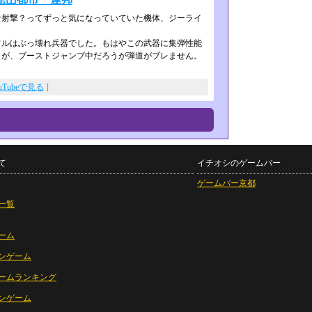
射撃？ってずっと気になっていていた­機体、ジーライ
ルはぶっ壊れ兵器でした。もはやこの­武器に集弾性能
が、ブーストジャンブ­中だろうが弾道がブレません。
。
uTubeで見る
]
て
イチオシのゲームバー
ゲームバー京都
一覧
ーム
ンゲーム
ームランキング
ンゲーム