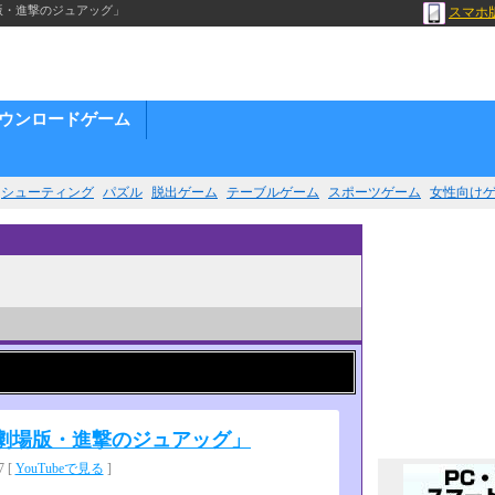
版・進撃のジュアッグ」
スマホ
ウンロードゲーム
シューティング
パズル
脱出ゲーム
テーブルゲーム
スポーツゲーム
女性向け
劇場版・進撃のジュアッグ」
 [
YouTubeで見る
]