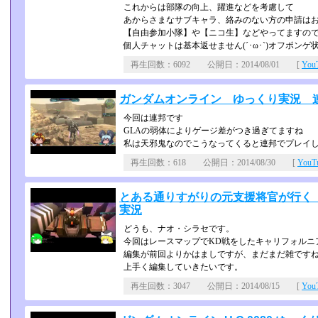
これからは部隊の向上、躍進などを考慮して
あからさまなサブキャラ、絡みのない方の申請は
【自由参加小隊】や【ニコ生】などやってますの
個人チャットは基本返せません(´･ω･`)オフポンゲ状態
再生回数：6092 公開日：2014/08/01 [
Yo
ガンダムオンライン ゆっくり実況 連
今回は連邦です
GLAの弱体によりゲージ差がつき過ぎてますね
私は天邪鬼なのでこうなってくると連邦でプレイしたく
再生回数：618 公開日：2014/08/30 [
You
とある通りすがりの元支援将官が行く ガ
実況
どうも、ナオ・シラセです。
今回はレースマップでKD戦をしたキャリフォルニ
編集が前回よりかはましですが、まだまだ雑です
上手く編集していきたいです。
再生回数：3047 公開日：2014/08/15 [
Yo