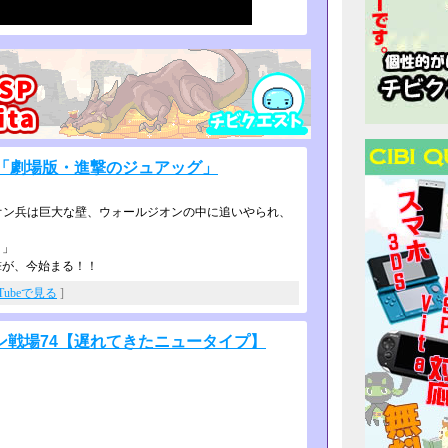
話「劇場版・進撃のジュアッグ」
オン兵は巨大な壁、ウォールジオンの­中に追いやられ、
！」
撃が、今始まる！！
uTubeで見る
]
ン戦場74【遅れてきたニュータイプ】