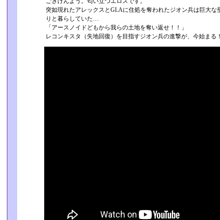
ごきげんよう。匂い立つエロスです。
突如現れたアレックスとGLAに住処を奪われたジオン兵は巨大な
りと暮らしていた…
「アースノイドどもから我らの土地を奪い返せ！！」
レコンキスタ（失地回復）を目指すジオン兵の進撃が、今始まる