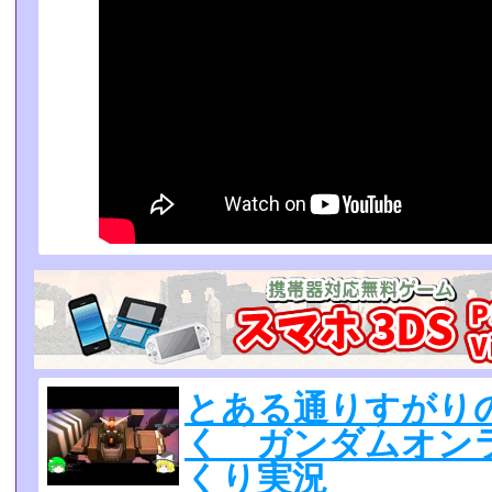
とある通りすがり
く ガンダムオンライ
くり実況