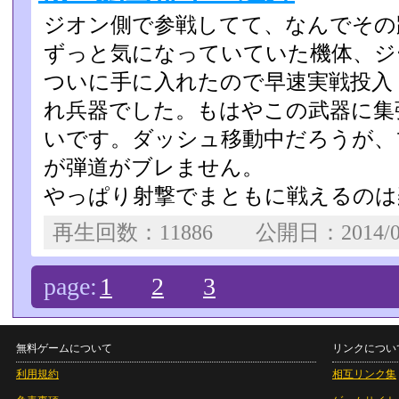
ジオン側で参戦してて、なんでその
ずっと気になっていていた­機体、
ついに手に入れたので早速実戦投入
れ兵器でした。もはやこの­武器に
いです。ダッシュ移動中だろうが、
が弾道がブレません。
やっぱり射撃でまともに戦えるのは
再生回数：11886 公開日：2014/0
page:
1
2
3
無料ゲームについて
リンクについ
利用規約
相互リンク集