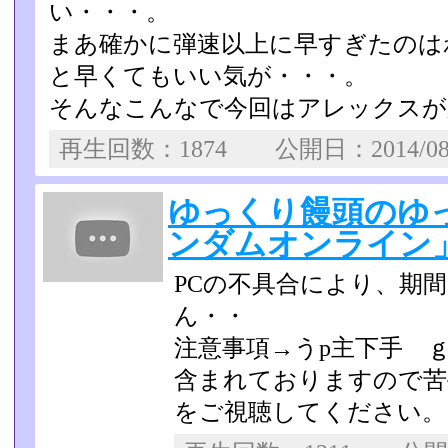
い・・・。
まあ確かに弾速以上に早すぎたのは
と早くてもいい気が・・・­。
そんなこんなで今回はアレックスが
再生回数：1874 公開日：2014/0
ゆっくり饅頭のゆ
ンダムオンライン」
PCの不具合により、期
ん・・
注意事項→うp主下手 
含まれておりますので苦
をご視聴してくださ­い。