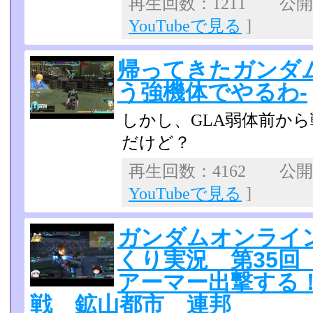
再生回数：1211 公開日：
YouTubeで見る
]
帰ってきたガンダムオ
う強機体でやるわ-
しかし、GLA弱体前か
だけど？
再生回数：4162 公開日：
YouTubeで見る
]
ガンダムオンライン 
くり実況 第35回
アーマー出撃する
戦 鉱山都市 連邦