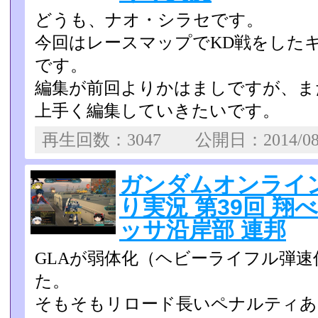
どうも、ナオ・シラセです。
今回はレースマップでKD戦をした
です。
編集が前回よりかはましですが、ま
上手く編集していきたいです。
再生回数：3047 公開日：2014/0
ガンダムオンライン U
り実況 第39回 翔
ッサ沿岸部 連邦
GLAが弱体化（ヘビーライフル弾
た。
そもそもリロード長いペナルティあ