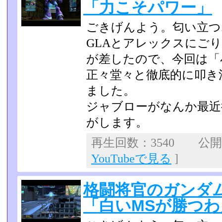
「力こそパワー」
ごきげんよう。匂い立つ
GLAとアレックスにご
が差したので、今回は「
正々堂々と徹底的に叩き
ました。
ジャブローがなんか最近
がします。
再生回数：3540 公開日：
YouTubeで見る
]
格闘将官のガンダム
「白いMSが勝つわ