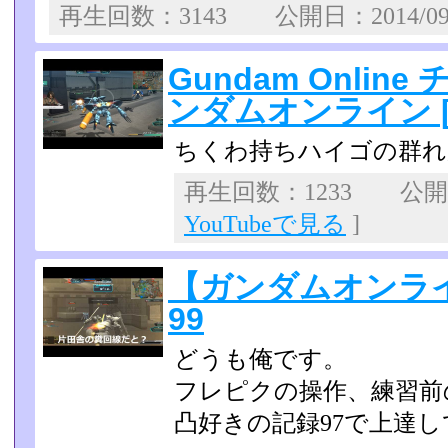
再生回数：3143 公開日：2014/0
Gundam Onlin
ンダムオンライン 
ちくわ持ちハイゴの群れ
再生回数：1233 公開日：
YouTubeで見る
]
【ガンダムオンラ
99
どうも俺です。
フレピクの操作、練習前
凸好きの記録97で上達