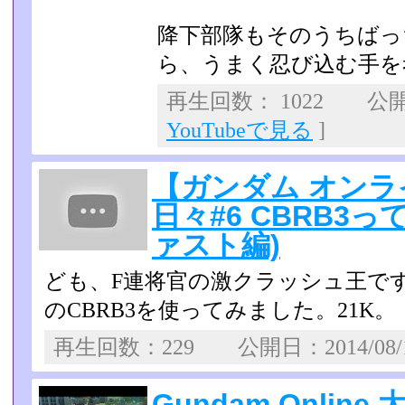
降下部隊もそのうちばっ
ら、うまく忍び込む手を
再生回数： 1022 公開日
YouTubeで見る
]
【ガンダム オンラ
日々#6 CBRB3っ
ァスト編)
ども、F連将官の激クラッシュ王で
のCBRB3を使ってみ­ました。21K。
再生回数：229 公開日：2014/08
Gundam Onli