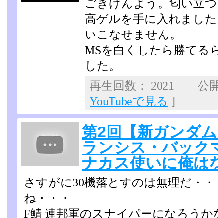
ごきげんよう。匂い立つ
高ゲルを手に入れました
いこなせません。
MSを白くしたら勝てる
した。
再生回数： 2021 公開日
YouTubeで見る
]
第2回【新ガンダ
ランシス・バック
ナカス使いに俺は
さすがに30機落とすのは無理だ・
ね・・・
F鯖 連邦軍のスナイパーになろう