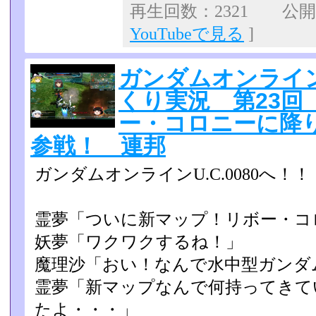
再生回数：2321 公開日：
YouTubeで見る
]
ガンダムオンライン 
くり実況 第23回
ー・コロニーに降
参戦！ 連邦
ガンダムオンラインU.C.0080へ！！
霊夢「ついに新マップ！リボー・コ
妖夢「ワクワクするね！」
魔理沙「おい！なんで水中型ガンダ
霊夢「新マップなんで何持ってきて
たよ・・・」