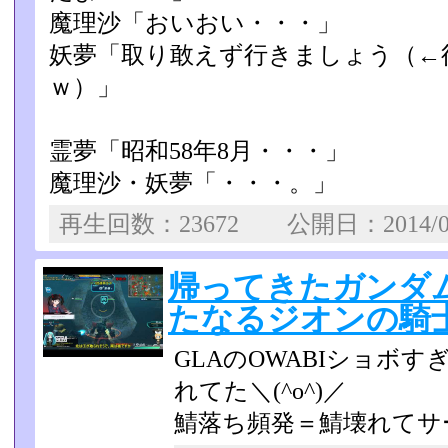
魔理沙「おいおい・・・」
妖夢「取り敢えず行きましょう（←
ｗ）」
霊夢「昭和58年8月・・・」
魔理沙・妖夢「・・・。」
再生回数：23672 公開日：2014/0
帰ってきたガンダムオ
たなるジオンの騎士
GLAのOWABIショボ
れてた＼(^o^)／
鯖落ち頻発＝鯖壊れてサ