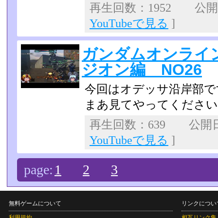
再生回数：1952 公開日：
YouTubeで見る
]
ガンダムオンライ
ジオン編 NO26
今回はオデッサ沿岸部で
まあ見てやってくださいね(
再生回数：639 公開日：2
YouTubeで見る
]
page:
1
2
3
無料ゲームについて
リンクについ
利用規約
相互リンク集