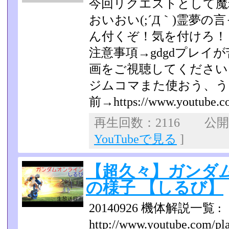
今回リクエストとして魔
おいおい(;´Д｀)霊夢
ん付くぞ！気を付けろ！
注意事項→gdgdプレイ
画をご視聴してください
ジムコマまた使おう、う
前→https://www.youtube.c
再生回数：2116 公開日：
YouTubeで見る
]
【超久々】ガンダ
の様子 【しるび】
20140926 機体解説一覧 :
http://www.youtube.com/play