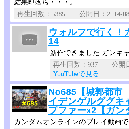
結果即落ち・・・。
再生回数：5385 公開日：2014/0
ウォルフで行く！
14
新作できました ガンキ
再生回数：937 公開日：2
YouTubeで見る
]
No685【城郭都
イデンゲルググキャ
プファーx2【ガン
ガンダムオンラインのプレイ動画で