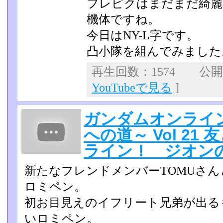
フレピクはまだまだ綺麗
機体ですね。
今日はNY-L字です。
凸小隊を組んでみました
再生回数：1574 公開日：
YouTubeで見る
]
ガンダムオンライ
への道～ Vol 2
ライン！ ジオン
新たなフレンドメンバーTOMUさ
ロミペン。
初お目見えのイフリート兄弟が出る
いロミペン。