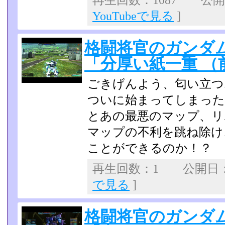
再生回数：1087 公開日：
YouTubeで見る
]
格闘将官のガンダム
「分厚い紙一重 （
ごきげんよう、匂い立つ
ついに始まってしまった
とあの最悪のマップ、リ
マップの不利を跳ね除け
ことができるのか！？
再生回数：1 公開日：20
で見る
]
格闘将官のガンダム