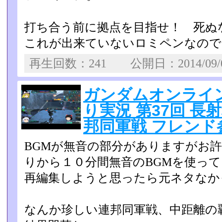
打ち合う前に拠点を目指せ！ 死ぬ
これが出来ていないロミペンなので
再生回数：241 公開日：2014/09
ガンダムオンライン U
り実況 第37回 
邦同軍戦 フレンド
BGMが無音の部分がありますがお
りから１０分間無音のB­GMを使っ
再編集しようと思ったら元ネタなか
なんか珍しい連邦同軍戦、中距離の