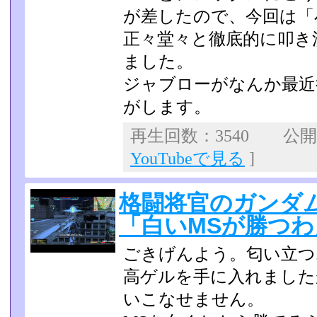
が差したので、今回は「
正々堂々と徹底的に叩き
ました。
ジャブローがなんか最近
がします。
再生回数：3540 公開日：
YouTubeで見る
]
格闘将官のガンダム
「白いMSが勝つわ
ごきげんよう。匂い立つ
高ゲルを手に入れました
いこなせません。