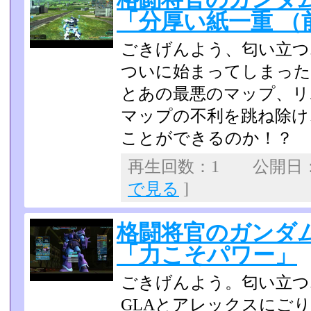
「分厚い紙一重 （
ごきげんよう、匂い立つ
ついに始まってしまった
とあの最悪のマップ、リ
マップの不利を跳ね除け
ことができるのか！？
再生回数：1 公開日：20
で見る
]
格闘将官のガンダム
「力こそパワー」
ごきげんよう。匂い立つ
GLAとアレックスにご