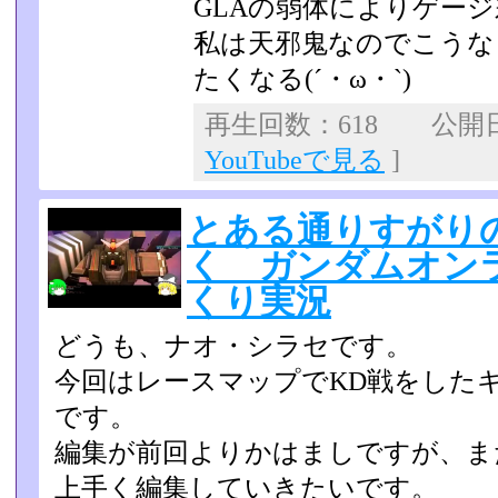
GLAの弱体によりゲー
私は天邪鬼なのでこうな
たくなる(´・ω・`)
再生回数：618 公開日：2
YouTubeで見る
]
とある通りすがり
く ガンダムオンライ
くり実況
どうも、ナオ・シラセです。
今回はレースマップでKD戦をした
です。
編集が前回よりかはましですが、ま
上手く編集していきたいです。