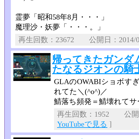
霊夢「昭和58年8月・・・」
魔理沙・妖夢「・・・。」
再生回数：23672 公開日：2014/0
帰ってきたガンダムオ
たなるジオンの騎士
GLAのOWABIショボ
れてた＼(^o^)／
鯖落ち頻発＝鯖壊れてサ
再生回数：1952 公開日：
YouTubeで見る
]