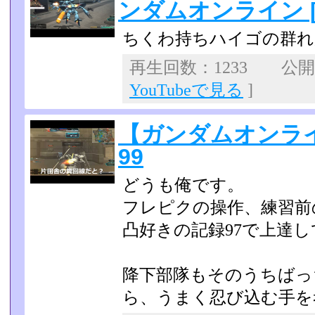
ンダムオンライン 
ちくわ持ちハイゴの群れ
再生回数：1233 公開日：
YouTubeで見る
]
【ガンダムオンラ
99
どうも俺です。
フレピクの操作、練習前
凸好きの記録97で上達
降下部隊もそのうちばっ
ら、うまく忍び込む手を