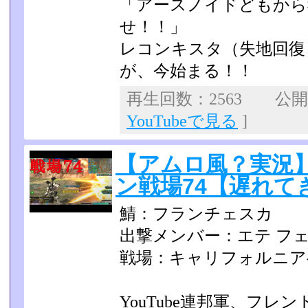
「アースノイドどもから
せ！！」
レコンキスタ（失地回復
が、今始まる！！
再生回数：2563 公開日：
YouTubeで見る
]
【アムロ風？実況
ン戦場74【遅れて
鯖：フランチェスカ
出撃メンバー：エテ フ
戦場：キャリフォルニア
YouTube連邦軍、フレ