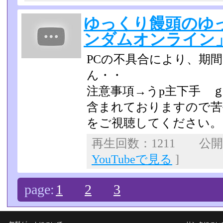
ゆっくり饅頭のゆ
ンダムオンライン」
PCの不具合により、期
ん・・
注意事項→うp主下手 
含まれておりますので苦
をご視聴してくださ­い。
再生回数：1211 公開日：
YouTubeで見る
]
page:
1
2
3