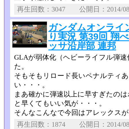
再生回数：3047 公開日：2014/0
ガンダムオンライン U
り実況 第39回 翔
ッサ沿岸部 連邦
GLAが弱体化（ヘビーライフル弾
た。
そもそもリロード長いペナルティあ
い・・・。
まあ確かに弾速以上に早すぎたのは
と早くてもいい気が・・・­。
そんなこんなで今回はアレックスが
再生回数：1874 公開日：2014/0