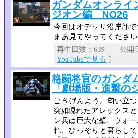
ガンダムオンライ
ジオン編 NO26
今回はオデッサ沿岸部で
まあ見てやってくださいね(
再生回数：639 公開日：2
YouTubeで見る
]
格闘将官のガンダム
「劇場版・進撃の
ごきげんよう。匂い立つ
突如現れたアレックスと
ン兵は巨大な壁、ウォー
れ、ひっそりと暮らし