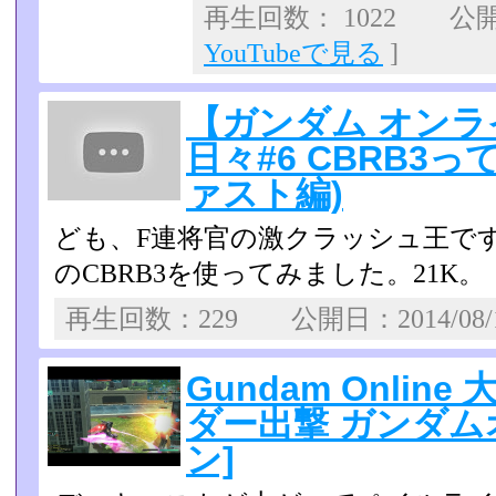
再生回数： 1022 公開日
YouTubeで見る
]
【ガンダム オンラ
日々#6 CBRB3っ
ァスト編)
ども、F連将官の激クラッシュ王で
のCBRB3を使ってみ­ました。21K。
再生回数：229 公開日：2014/08
Gundam Onli
ダー出撃 ガンダム
ン]