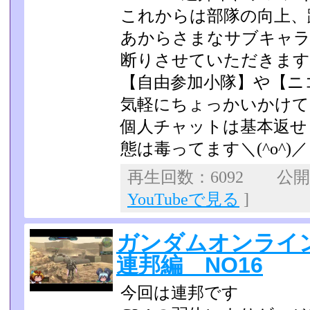
これからは部隊の向上、
あからさまなサブキャラ
断りさせていただきます
【自由参加小隊】や【ニ
気軽にちょっかいかけて
個人チャットは基本返せませ
態は毒ってます＼(^o^)­／
再生回数：6092 公開日：
YouTubeで見る
]
ガンダムオンライ
連邦編 NO16
今回は連邦です