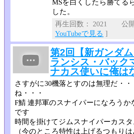
MSを白くしたら勝てる
した。
再生回数： 2021 公開日
YouTubeで見る
]
第2回【新ガンダ
ランシス・バック
ナカス使いに俺は
さすがに30機落とすのは無理だ・
ね・・・
F鯖 連邦軍のスナイパーになろう
です
時間を掛けてジムスナイパーカスタ
（今のところ特性は上げる­つもり