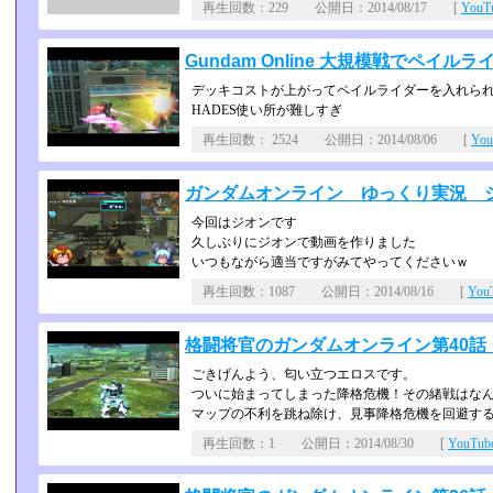
再生回数：229 公開日：2014/08/17 [
You
Gundam Online 大規模戦でペイル
デッキコストが上がってペイルライダーを入れら
HADES使い所が難しすぎ
再生回数： 2524 公開日：2014/08/06 [
Yo
ガンダムオンライン ゆっくり実況 ジ
今回はジオンです
久しぶりにジオンで動画を作りました
いつもながら適当ですがみてやってくださいｗ
再生回数：1087 公開日：2014/08/16 [
Yo
格闘将官のガンダムオンライン第40話
ごきげんよう、匂い立つエロスです。
ついに始まってしまった降格危機！その緒戦はなん
マップの不利を跳ね除け、見事降格危機を回避す
再生回数：1 公開日：2014/08/30 [
YouTu