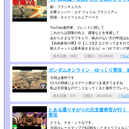
鯖：フランチェスカ
出撃メンバー：エテ フェリル ブラジリアン
戦場：キャリフォルニアベース
YouTube連邦軍、フレンドに関して
これからは部隊の向上、躍進などを考慮して
あからさまなサブキャラ、絡みのない方の申請は
【自由参加小隊】や【ニコ生】などやってますの
個人チャットは基本返せません(´･ω･`)オフポンゲ状態
再生回数：6092 公開日：2014/08/01 [
Yo
ガンダムオンライン ゆっくり実況 連
今回は連邦です
GLAの弱体によりゲージ差がつき過ぎてますね
私は天邪鬼なのでこうなってくると連邦でプレイしたく
再生回数：618 公開日：2014/08/30 [
You
とある通りすがりの元支援将官が行く ガ
実況
どうも、ナオ・シラセです。
今回はレースマップでKD戦をしたキャリフォルニ