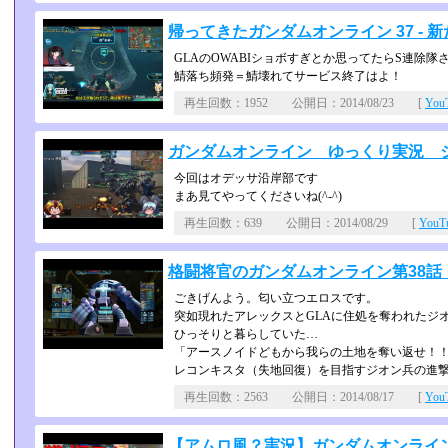
帰ってきたガンダムオンライン 37 - 
GLAのOWABIショボすぎとか思ってたらS連除隊され
鯖落ち頻発＝鯖壊れてサービス終了はよ！
再生回数：1952 公開日：2014/08/23 [
Yo
ガンダムオンライン ゆっくり実況 ジ
今回はオデッサ沿岸部です
まあ見てやってくださいね(^-^)
再生回数：639 公開日：2014/08/29 [
You
格闘将官のガンダムオンライン第38
ごきげんよう。匂い立つエロスです。
突如現れたアレックスとGLAに住処を奪われたジ
ひっそりと暮らしていた…
「アースノイドどもから我らの土地を奪い返せ！
レコンキスタ（失地回復）を目指すジオン兵の進
再生回数：2563 公開日：2014/08/17 [
Yo
【アムロ風？実況】ガンダムオンライ