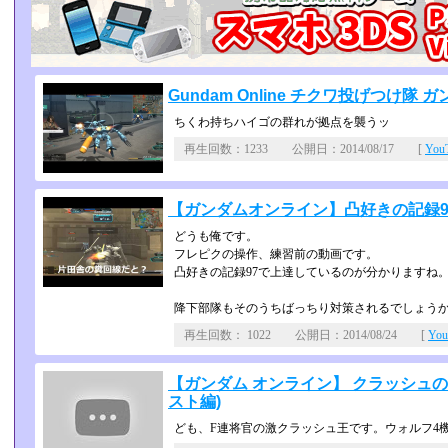
Gundam Online チクワ投げつけ隊
ちくわ持ちハイゴの群れが拠点を襲うッ
再生回数：1233 公開日：2014/08/17 [
Yo
【ガンダムオンライン】凸好きの記録9
どうも俺です。
フレピクの操作、練習前の動画です。
凸好きの記録97で上達しているのが分かりますね
降下部隊もそのうちばっちり対策されるでしょうか
再生回数： 1022 公開日：2014/08/24 [
Yo
【ガンダム オンライン】 クラッシュの日
スト編)
ども、F連将官の激クラッシュ王です。ウォルフ4機で