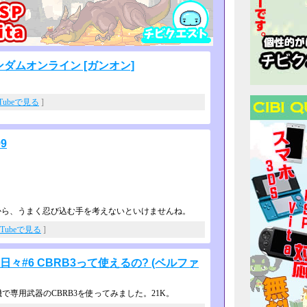
 ガンダムオンライン [ガンオン]
uTubeで見る
]
9
。
ら、うまく忍び込む手を考えないとい­けませんね。
uTubeで見る
]
々#6 CBRB3って使えるの? (ベルファ
専用武器のCBRB3を使ってみ­ました。21K。