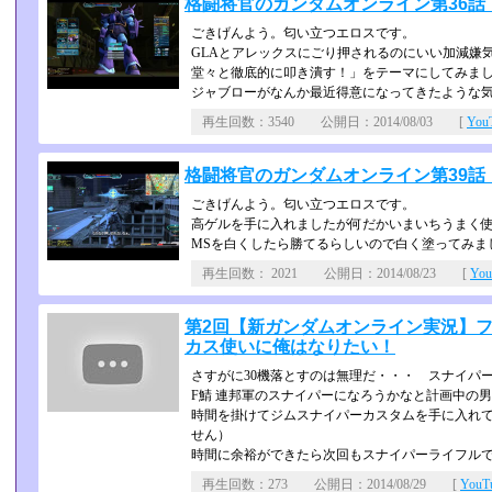
格闘将官のガンダムオンライン第36話
ごきげんよう。匂い立つエロスです。
GLAとアレックスにごり押されるのにいい加減嫌
堂々と徹底的に叩き潰す！」をテーマにしてみま
ジャブローがなんか最近得意になってきたような
再生回数：3540 公開日：2014/08/03 [
Yo
格闘将官のガンダムオンライン第39話
ごきげんよう。匂い立つエロスです。
高ゲルを手に入れましたが何だかいまいちうまく
MSを白くしたら勝てるらしいので白く塗ってみま
再生回数： 2021 公開日：2014/08/23 [
Yo
第2回【新ガンダムオンライン実況】
カス使いに俺はなりたい！
さすがに30機落とすのは無理だ・・・ スナイパ
F鯖 連邦軍のスナイパーになろうかなと計画中の
時間を掛けてジムスナイパーカスタムを手に入れて
せん）
時間に余裕ができたら次回もスナイパーライフル
再生回数：273 公開日：2014/08/29 [
You