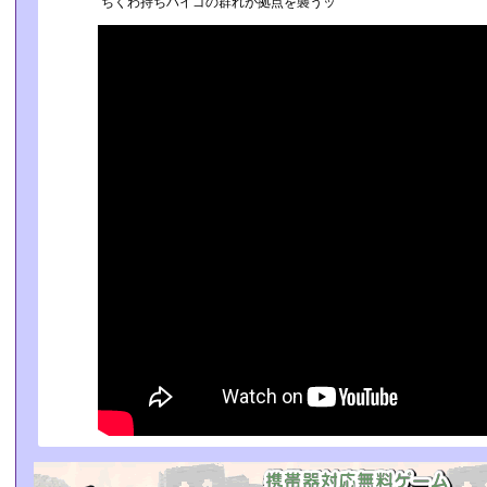
ちくわ持ちハイゴの群れが拠点を襲うッ