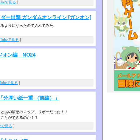
Tubeで見る
]
ライダー出撃 ガンダムオンライン [ガンオン]
れるようになったので入れてみた。
uTubeで見る
]
オン編 NO24
uTubeで見る
]
「分厚い紙一重 （前編）」
とあの最悪のマップ、リボーだった！­！
ることができるのか！？
beで見る
]