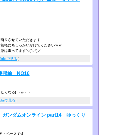
お断りさせていただきます。
で気軽にちょっかいかけてくださいｗｗ
は毒ってます＼(^o^)­／
uTubeで見る
]
邦編 NO16
なる(´・ω・`)
Tubeで見る
]
ンダムオンライン part14 ゆっくり
ア・ベースです。