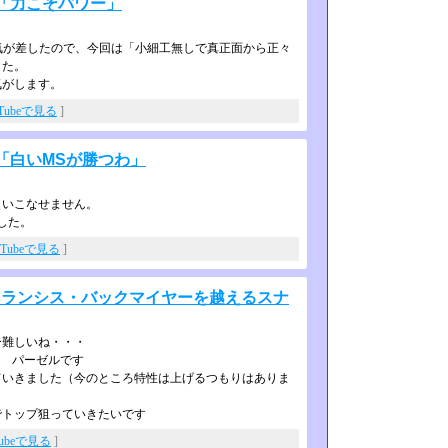
「力こそパワー」
気が差したので、今回は「小細工無し­で真正面から正々
した。
気がします。
uTubeで見る
]
「白いMSが勝つわ」
使いこなせません。
した。
uTubeで見る
]
フランシス・バックマイヤーを越えるスナ
ー難しいね・・・
男 パーゼルです
いきました（今のところ特性は上げる­つもりはありま
でトップ狙っていきたいです
Tubeで見る
]