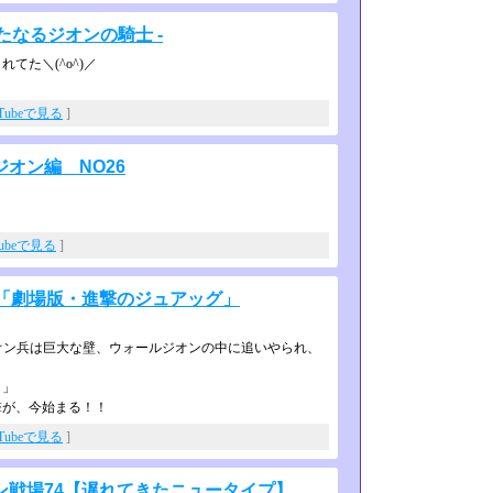
新たなるジオンの騎士 -
てた＼(^o^)／
uTubeで見る
]
オン編 NO26
Tubeで見る
]
話「劇場版・進撃のジュアッグ」
オン兵は巨大な壁、ウォールジオンの­中に追いやられ、
！」
撃が、今始まる！！
uTubeで見る
]
ン戦場74【遅れてきたニュータイプ】