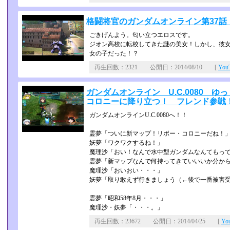
格闘将官のガンダムオンライン第37
ごきげんよう。匂い立つエロスです。
ジオン高校に転校してきた謎の美女！しかし、彼女
女の子だった！？
再生回数：2321 公開日：2014/08/10 [
Yo
ガンダムオンライン U.C.0080 
コロニーに降り立つ！ フレンド参戦
ガンダムオンラインU.C.0080へ！！
霊夢「ついに新マップ！リボー・コロニーだね！
妖夢「ワクワクするね！」
魔理沙「おい！なんで水中型ガンダムなんてもっ
霊夢「新マップなんで何持ってきていいいか分か
魔理沙「おいおい・・・」
妖夢「取り敢えず行きましょう（←後で一番被害
霊夢「昭和58年8月・・・」
魔理沙・妖夢「・・・。」
再生回数：23672 公開日：2014/04/25 [
Yo