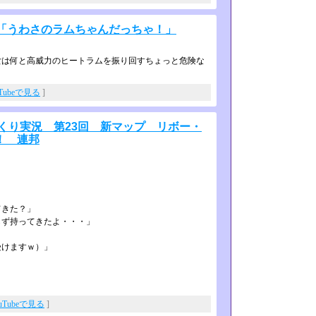
話「うわさのラムちゃんだっちゃ！」
は何と高威力のヒートラムを振り回す­ちょっと危険な
uTubeで見る
]
ゆっくり実況 第23回 新マップ リボー・
！ 連邦
」
てきた？」
らず持ってきたよ・・・」
受けますｗ）」
uTubeで見る
]