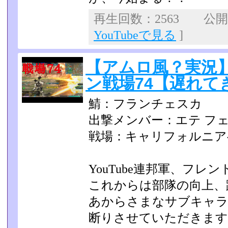
再生回数：2563 公開日：
YouTubeで見る
]
【アムロ風？実況
ン戦場74【遅れて
鯖：フランチェスカ
出撃メンバー：エテ フ
戦場：キャリフォルニア
YouTube連邦軍、フレ
これからは部隊の向上、
あからさまなサブキャラ
断りさせていただきます