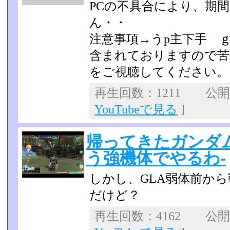
PCの不具合により、期
ん・・
注意事項→うp主下手 
含まれておりますので苦
をご視聴してくださ­い。
再生回数：1211 公開日：
YouTubeで見る
]
帰ってきたガンダムオ
う強機体でやるわ-
しかし、GLA弱体前か
だけど？
再生回数：4162 公開日：