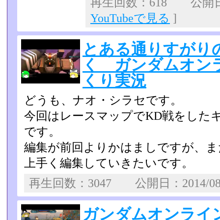
再生回数：618 公開日：2
YouTubeで見る
]
とある通りすがり
く ガンダムオンライ
くり実況
どうも、ナオ・シラセです。
今回はレースマップでKD戦をした
です。
編集が前回よりかはましですが、ま
上手く編集していきたいです。
再生回数：3047 公開日：2014/0
ガンダムオンライン U