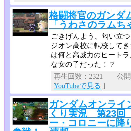
格闘将官のガンダム
「うわさのラムち
ごきげんよう。匂い立つ
ジオン高校に転校してき
は何と高威力のヒートラ
な女の子だった！？
再生回数：2321 公開日：
YouTubeで見る
]
ガンダムオンライン 
くり実況 第23回
ー・コロニーに降