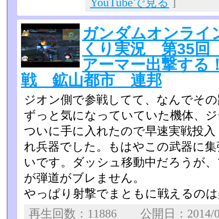
YouTubeで見る
]
ガンダムオンライン 
くり実況 第35回
アーマー出撃する
戦 鉱山都市 連邦
ジオン側で参戦してて、なんでその
ずっと気になっていていた­機体、
ついに手に入れたので早速実戦投入
れ兵器でした。もはやこの­武器に
いです。ダッシュ移動中だろうが、
が弾道がブレません。
やっぱり射撃でまともに戦えるのは
再生回数：11886 公開日：2014/0