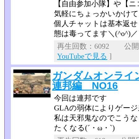
【自由参加小隊】や【ニ
気軽にちょっかいかけて
個人チャットは基本返せませ
態は毒ってます＼(^o^)­／
再生回数：6092 公開日：
YouTubeで見る
]
ガンダムオンライ
連邦編 NO16
今回は連邦です
GLAの弱体によりゲー
私は天邪鬼なのでこうな
たくなる(´・ω・`)