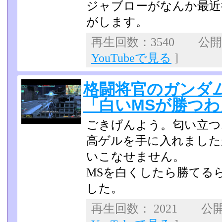
ジャブローがなんか最近
がします。
再生回数：3540 公開日：
YouTubeで見る
]
格闘将官のガンダム
「白いMSが勝つわ
ごきげんよう。匂い立つ
高ゲルを手に入れました
いこなせません。
MSを白くしたら勝てる
した。
再生回数： 2021 公開日