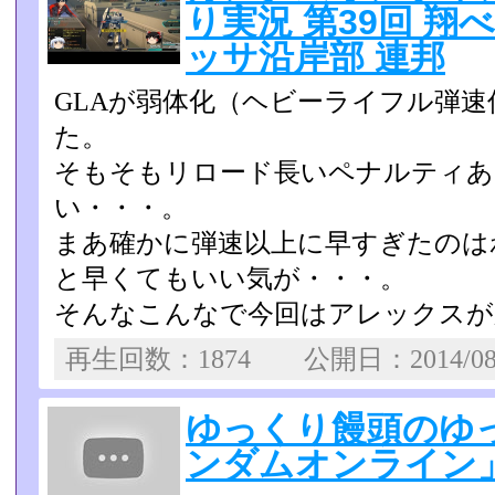
り実況 第39回 翔
ッサ沿岸部 連邦
GLAが弱体化（ヘビーライフル弾
た。
そもそもリロード長いペナルティあ
い・・・。
まあ確かに弾速以上に早すぎたのは
と早くてもいい気が・・・­。
そんなこんなで今回はアレックスが
再生回数：1874 公開日：2014/0
ゆっくり饅頭のゆ
ンダムオンライン」