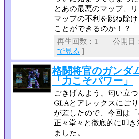
とあの最悪のマップ、リ
マップの不利を跳ね除け
ことができるのか！？
再生回数：1 公開日：20
で見る
]
格闘将官のガンダム
「力こそパワー」
ごきげんよう。匂い立つ
GLAとアレックスにご
が差したので、今回は「
正々堂々と徹底的に叩き
ました。