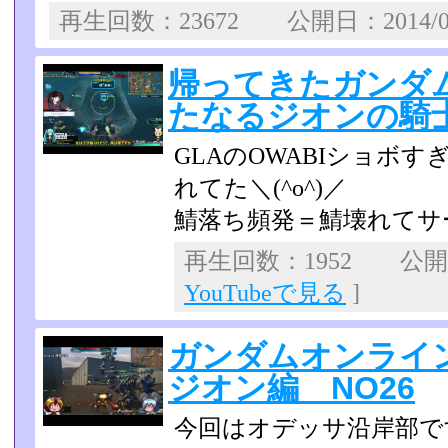
再生回数：23672 公開日：2014/0
帰ってきたガンダムオ
たなるジオンの騎士
GLAのOWABIショボ
れてた＼(^o^)／
鯖落ち頻発＝鯖壊れてサ
再生回数：1952 公開日：
YouTubeで見る
]
ガンダムオンライ
ジオン編 NO26
今回はオデッサ沿岸部で