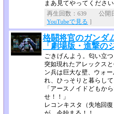
まあ見てやってくださいね(
再生回数：639 公開日：2
YouTubeで見る
]
格闘将官のガンダム
「劇場版・進撃の
ごきげんよう。匂い立つ
突如現れたアレックスと
ン兵は巨大な壁、ウォー
れ、ひっそりと暮らし
「アースノイドどもから
せ！！」
レコンキスタ（失地回復
が、今始まる！！