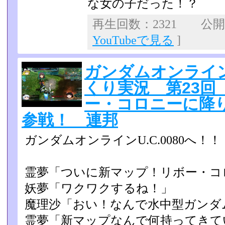
な女の子だった！？
再生回数：2321 公開日：
YouTubeで見る
]
ガンダムオンライン 
くり実況 第23回
ー・コロニーに降
参戦！ 連邦
ガンダムオンラインU.C.0080へ！！
霊夢「ついに新マップ！リボー・コ
妖夢「ワクワクするね！」
魔理沙「おい！なんで水中型ガンダ
霊夢「新マップなんで何持ってきて