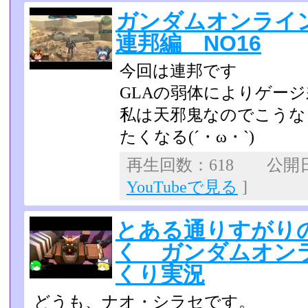
ガンダムオンライ
連邦編 NO16
今回は連邦です
GLAの弱体によりゲー
私は天邪鬼なのでこうな
たくなる(´・ω・`)
再生回数：618 公開日：2
YouTubeで見る
]
とある通りすがり
く ガンダムオンライ
くり実況
どうも、ナオ・シラセです。