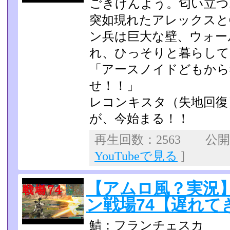
ごきげんよう。匂い立つ
突如現れたアレックスと
ン兵は巨大な壁、ウォー
れ、ひっそりと暮らし
「アースノイドどもから
せ！！」
レコンキスタ（失地回復
が、今始まる！！
再生回数：2563 公開日：
YouTubeで見る
]
【アムロ風？実況
ン戦場74【遅れて
鯖：フランチェスカ