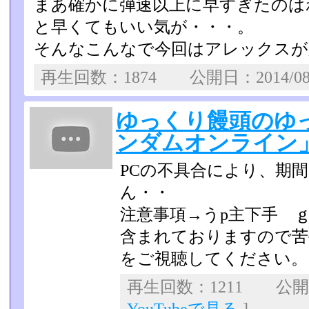
まあ確かに弾速以上に早すぎたのは
と早くてもいい気が・・・­。
そんなこんなで今回はアレックスが
再生回数：1874 公開日：2014/0
ゆっくり饅頭のゆ
ンダムオンライン」
PCの不具合により、期
ん・・
注意事項→うp主下手 
含まれておりますので苦
をご視聴してくださ­い。
再生回数：1211 公開日：