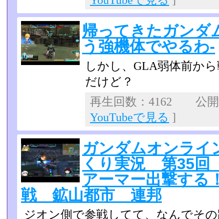
YouTubeで見る
]
帰ってきたガンダムオ
う強機体でやるわ-
しかし、GLA弱体前か
だけど？
再生回数：4162 公開日：
YouTubeで見る
]
ガンダムオンライン 
くり実況 第35回
アーマー出撃する
戦 鉱山都市 連邦
ジオン側で参戦してて、なんでその