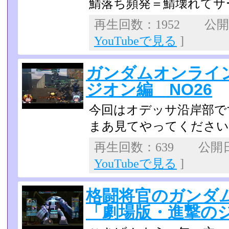
鯖落ち頻発＝鯖壊れてサ
再生回数：1952 公開日：
YouTubeで見る
]
ガンダムオンライ
ジオン編 NO26
今回はオデッサ沿岸部で
まあ見てやってくださいね(
再生回数：639 公開日：2
YouTubeで見る
]
格闘将官のガンダム
「劇場版・進撃の