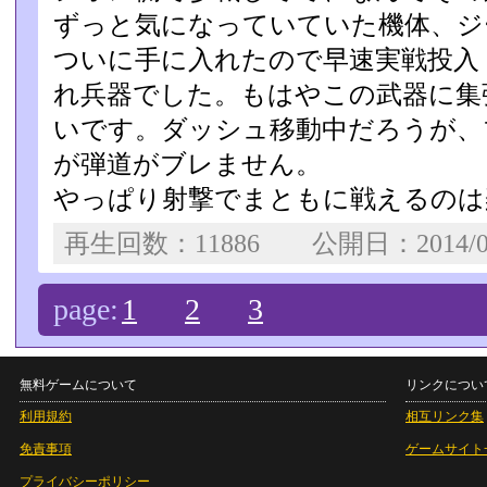
ずっと気になっていていた­機体、
ついに手に入れたので早速実戦投入
れ兵器でした。もはやこの­武器に
いです。ダッシュ移動中だろうが、
が弾道がブレません。
やっぱり射撃でまともに戦えるのは
再生回数：11886 公開日：2014/0
page:
1
2
3
無料ゲームについて
リンクについ
利用規約
相互リンク集
免責事項
ゲームサイト
プライバシーポリシー