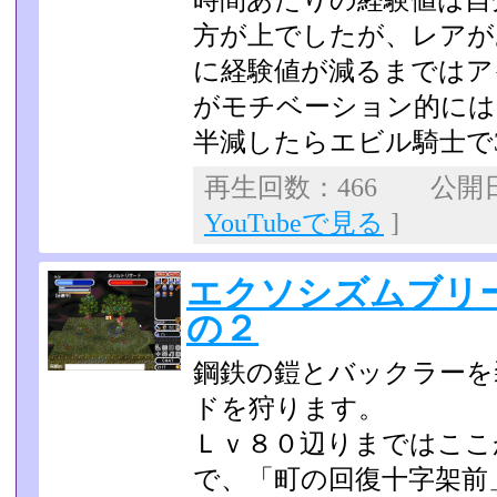
時間あたりの経験値は自
方が上でしたが、レアが
に経験値が減るまではア
がモチベーション的には
半減したらエビル騎士で
再生回数：466 公開日：2
YouTubeで見る
]
エクソシズムブリ
の２
鋼鉄の鎧とバックラーを
ドを狩ります。
Ｌｖ８０辺りまではここ
で、「町の回復十字架前