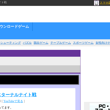
イト戦
スマホ
ウンロードゲーム
シューティング
パズル
脱出ゲーム
テーブルゲーム
スポーツゲーム
女性向け
エターナルナイト戦
 [
YouTubeで見る
]
ってます。