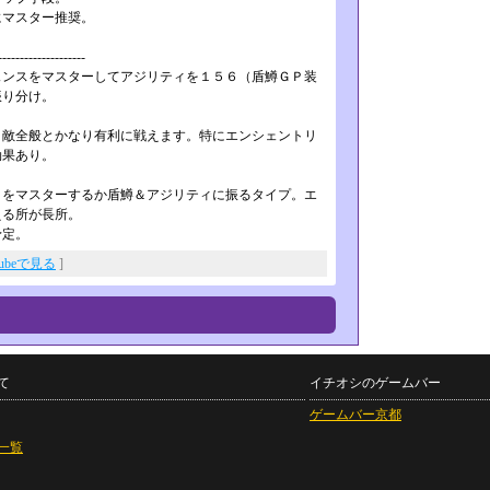
マスター推奨。
-----------­--------
ンスをマスターしてアジリティを１５­６（盾鱒ＧＰ装
振り分け。
敵全般とかなり有利に戦えます。特に­エンシェントリ
効果あり。
をマスターするか盾鱒＆アジリティに­振るタイプ。エ
える所が長所。
予定。
Tubeで見る
]
て
イチオシのゲームバー
ゲームバー京都
一覧