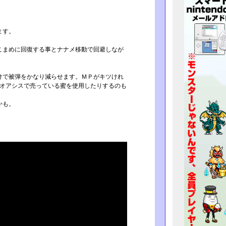
ます。
まめに回復する事とナ­ナメ移動で回避しなが
で被弾をかなり減らせ­ます。ＭＰがキツけれ
­オアシスで売っている蜜を使用したりするのも
かも。