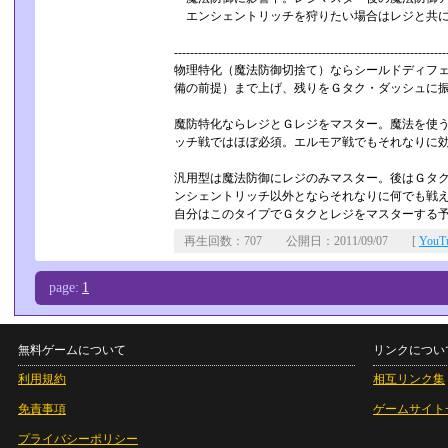
エンシェントリッチを狩りたい場合はレジと共に
----------------------------------------­-----------------------------
物理特化（魔法防御切捨て）ならシールドディフェ
備の前提）まで上げ、残りをＧタク・ダッシュに
魔防特化ならレジとＧレジをマスター。魔法を使う
ッチ戦ではほぼ必須。エルモア戦でもそれなりに
汎用型は魔法防御にレジのみマスター。後はＧタク
ンシェントリッチ以外とならそれなりに何でも戦
自分はこのタイプでＧタクとレジをマスターする
再生回数：707 公開日：2011/09/07 [
You
page:
1
無料ゲームについて
リンクについ
利用規約
相互リンク集
免責事項
ゲームサイト
プライバシーポリシー