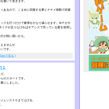
物を書いて置きます。
々あるので、こまめに回復する事とナ­ナメ移動で回避
ックを打つだけで被弾をかなり減らせ­ます。ＭＰがキ
タミナが足りなければ­オアシスで売っている蜜を使用し
の方が戦い易いかも。
言えませんが
しいです。
uTubeで見る
]
の１
ーズ。
からのスタートです。
る事にしました。
リジェンス２０まで上げる。
す。