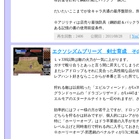
④お金を貯めて鋼鉄の鎧とバックラー購入。
だいたいここまでが全キャラ共通の最序盤部分。所
※アジリティは店売り最強防具（鋼鉄鎧＆バックラ
ある記憶の書の使用前提条件。
再生回数：2406 公開日：2011/08/28 [
Yo
エクソシズムブリーズ 剣士育成 そ
Ｌｖ330以降は敵の火力が一気に上がります。
ガチで殴り合うとあっと言う間に昇天してしまう
またレアドロップもそれに見合った高性能な品が
レアハント好きならここからが本番と言った所で
狩れる敵は以前戦った「エビルフィーンド」がLv3
グランドゥームの「ドラゴンリザード」がLv445ま
エルモアのエターナルナイトも一応やれますが、
効率的にはフィー様の方が若干上ですが、ドロッ
どちらを狩るかは好みですが、個人的にはレアが
特に「ホーリーオーブ」はドラ卒業後の入手がモ
レベル上げと同時進行で狩れる内に入手しておき
※ホーリーオーブ-邪悪銘のペナルティが1/3に軽