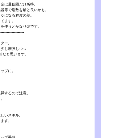
お金は最低限だけ所持。
武器等で場数を踏と良いかも。
２０になる程度の差。
ってます。
クを使うとかなり楽です。
-----------­--------
スター。
を少し増強しつつ
的だと思います。
アップに。
昇するので注意。
も。
しいスキル。
えます。
ップ手段。