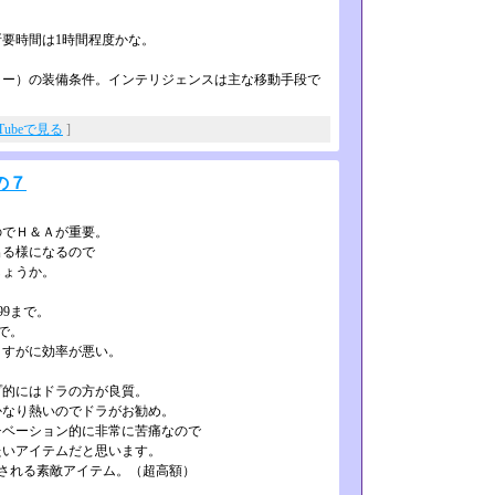
要時間は1時間程度かな。
ー）の装備条件。インテリジェンスは­主な移動手段で
uTubeで見る
]
の７
のでＨ＆Ａが重要。
出る様になるので
しょうか。
99まで。
で。
さすがに効率が悪い。
プ的にはドラの方が良質。
かなり熱いのでドラがお勧め。
チベーション的に非常に苦痛なので
たいアイテムだと思います。
減される素敵アイテム。（超高額）