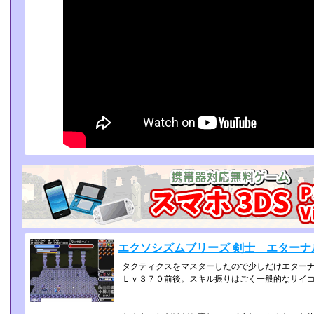
エクソシズムブリーズ 剣士 エターナ
タクティクスをマスターしたので少しだけエター
Ｌｖ３７０前後。スキル振りはごく一般的なサイ