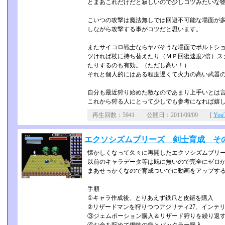
とまあこれだけだと寂しいので少しコツみたいな
こいつの攻撃は魔法無しでは回避不可能な場面が多
しながら攻撃する事がコツだと思います。
またサイコロ戦士ならヤバそうな場面でボルトショ
ツければ杖に持ち替えたり（ＭＰ回復速度2倍）ス
たりするのも有効。（ただし高い！）
それと個人的にはある程度遅くて火力の高い武器
自分も最近狩り始めた敵なのであまり上手いとは
これから狩る人にとって少しでも参考になれば嬉
再生回数：5941 公開日：2011/09/09 [
Yo
エクソシズムブリーズ 剣士育成 そ
懐かしくなって久々に再開したエクソシズムブリ
以前のキャラデータ等は既に無いので完全にゼロ
まあせっかくなので育成ついでに動画をアップす
手順
①キャラ作成後、とりあえず鉄爪と皮鎧を購入
②リザードマンを狩りつつアジリティ27、インテ
③ジェムポーション購入＆リザード狩りを繰り返