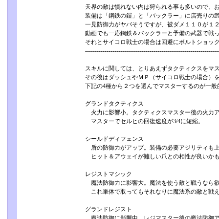
天界の敵は慣れない内は狩られる事も多いので、
装備は「鋼鉄の鎧」と「バックラー」に店売りの
一見防御力がヤバそうですが、被ダメ１１０が１
動画でも一応鋼鉄＆バックラーと予備の武器で戦
それとサイコロ戦士の場合は回避にボルトショッ
----------------------------------------­-----------------------------
スキルに関しては、とりあえずタクティクスをマ
その後はダッシュやＭＰ（サイコロ戦士の場合）
下記の4種から２つを選んでマスターするのが一般
グランドタクティクス
火力に影響小。タクティクスマスター後の火力
マスターでセルヒの回復速度が3/4に短縮。
シールドディフェンス
盾の防御力がアップ。装備の必要アジリティも上
ヒット＆アウェイが難しい爪との相性が良いか
レジストマシック
魔法防御力に影響大。魔法を使う敵と戦うなら欲
これ単体で取ってもそれなりに魔法系の敵と戦
グランドレジスト
魔法防御に影響中。レジマスター後の魔法防御ア