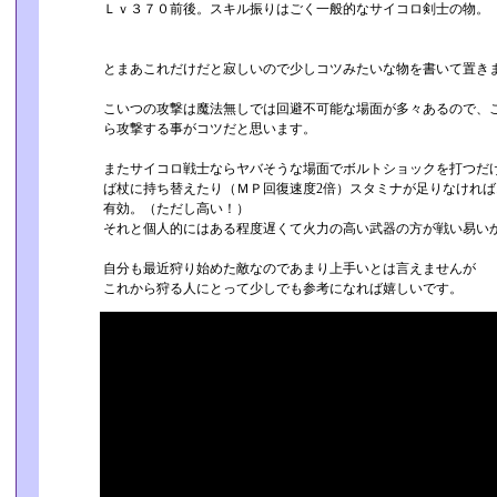
Ｌｖ３７０前後。スキル振りはごく一般的なサイコロ剣士の物。
とまあこれだけだと寂しいので少しコツみたいな物を書いて置き
こいつの攻撃は魔法無しでは回避不可能な場面が多々あるので、こ
ら攻撃する事がコツだと思います。
またサイコロ戦士ならヤバそうな場面でボルトショックを打つだけ
ば杖に持ち替えたり（ＭＰ回復速度2倍）スタミナが足りなければ
有効。（ただし高い！）
それと個人的にはある程度遅くて火力の高い武器の方が戦い易い
自分も最近狩り始めた敵なのであまり上手いとは言えませんが
これから狩る人にとって少しでも参考になれば嬉しいです。