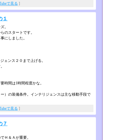
uTubeで見る
]
の１
ーズ。
からのスタートです。
る事にしました。
リジェンス２０まで上げる。
す。
要時間は1時間程度かな。
ー）の装備条件。インテリジェンスは­主な移動手段で
uTubeで見る
]
の７
のでＨ＆Ａが重要。