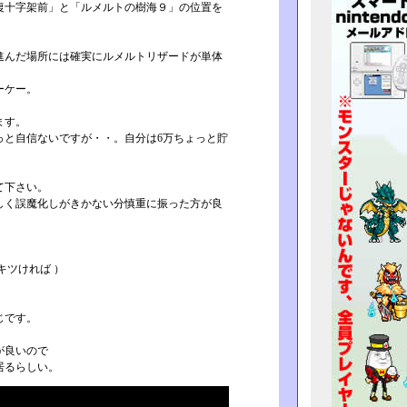
十字架前」と「ルメル­トの樹海９」の位置を
んだ場所には確実にル­メルトリザードが単体
ーケー。
ます。
と自信ないですが・­・。自分は6万ちょっと貯
て下さい。
く誤魔化しがきかない­分慎重に振った方が良
キツければ ）
）
じです。
が良いので
居るらしい。