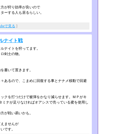
た方が狩り効率が良いので
スターする人も居るらしい。
Tubeで見る
]
ルナイト戦
ナルナイトを狩ってます。
コロ剣士の物。
物を書いて置きます。
々あるので、こまめに回復する事とナ­ナメ移動で回避
ックを打つだけで被弾をかなり減らせ­ます。ＭＰがキ
タミナが足りなければ­オアシスで売っている蜜を使用し
の方が戦い易いかも。
言えませんが
しいです。