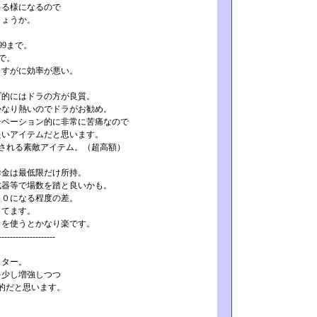
出る様になるので
しょうか。
99まで。
で。
さすがに効率が悪い。
プ的にはドラの方が良質。
かなり熱いのでドラがお勧め。
チベーション的に非常に苦痛なので
たいアイテムだと思います。
減される素敵アイテム。（超高額）
お金は最低限だけ所持。
武器等で場数を踏と良いかも。
２０になる程度の差。
ってます。
クを使うとかなり楽です。
-----------­--------
スター。
を少し増強しつつ
的だと思います。