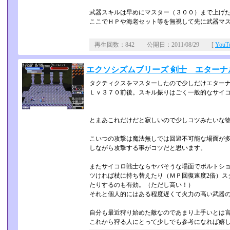
武器スキルは早めにマスター（３００）まで上げ
ここでＨＰや海老セット等を無視して先に武器マ
再生回数：842 公開日：2011/08/29 [
You
エクソシズムブリーズ 剣士 エターナ
タクティクスをマスターしたので少しだけエター
Ｌｖ３７０前後。スキル振りはごく一般的なサイ
とまあこれだけだと寂しいので少しコツみたいな
こいつの攻撃は魔法無しでは回避不可能な場面が多
しながら攻撃する事がコツだと思います。
またサイコロ戦士ならヤバそうな場面でボルトショ
ツければ杖に持ち替えたり（ＭＰ回復速度2倍）ス
たりするのも有効。（ただし高い！）
それと個人的にはある程度遅くて火力の高い武器
自分も最近狩り始めた敵なのであまり上手いとは
これから狩る人にとって少しでも参考になれば嬉