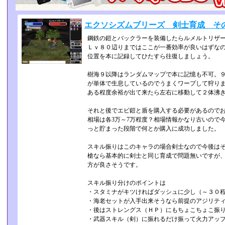
エクソシズムブリーズ 剣士育成 そ
鋼鉄の鎧とバックラーを装備したらルメルトリザ
Ｌｖ８０辺りまではここが一番効率が良いはずなの
位置を本に記録してひたすら往復しましょう。
樹海９以降はランダムマップで本に記憶も不可。９
が単体で生息しているのでうまくワープして狩り
ある程度余裕が出て来たら左右に移動して２体沸
それと後でエビ鎧と盾を購入する必要があるので
相場は各3万～7万程度？相場情報かなり古いので今
っと貯まった段階で何とか購入に成功しました。
スキル振りはこのキャラの場合剣士なので今後は
槍なら基本的に剣士と同じ育成で問題無いですが、
方が良さそうです。
スキル振り分けのポイントは
・スタミナがキツければダッシュに少し（～３０程
・海老セットが入手出来そうなら前提のアジリテ
・後はストレングス（ＨＰ）にもちょこちょこ振
・武器スキル（剣）に振れるだけ振って火力アッ