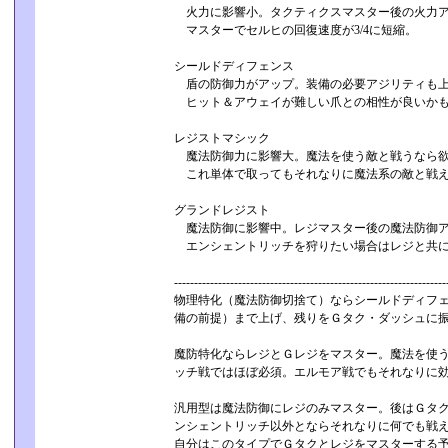
火力に影響小。タクティクスマスター後の火力
マスターでセルヒの回復速度が3/4に短縮。
シールドディフェンス
盾の防御力がアップ。装備の必要アジリティも上
ヒット＆アウェイが難しい爪との相性が良いか
レジストマシック
魔法防御力に影響大。魔法を使う敵と戦うなら欲
これ単体で取ってもそれなりに魔法系の敵と戦
グランドレジスト
魔法防御に影響中。レジマスター後の魔法防御ア
エンシェントリッチを狩りたい場合はレジと共に
----------------------------------------­-----------------------------
物理特化（魔法防御切捨て）ならシールドディフェ
備の前提）まで上げ、残りをＧタク・ダッシュに
魔防特化ならレジとＧレジをマスター。魔法を使う
ッチ戦ではほぼ必須。エルモア戦でもそれなりに
汎用型は魔法防御にレジのみマスター。後はＧタク
ンシェントリッチ以外とならそれなりに何でも戦
自分はこのタイプでＧタクとレジをマスターする