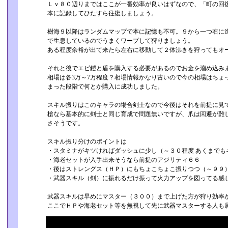
Ｌｖ８０辺りまではここが一番効率が良いはずなので、「町の回復
本に記録してひたすら往復しましょう。
樹海９以降はランダムマップで本に記憶も不可。９から一つ右に進
で生息しているのでうまくワープして狩りましょう。
ある程度余裕が出て来たら左右に移動して２体沸きを狩ってもオ
それと後でエビ鎧と盾を購入する必要があるのでお金を溜め込み
相場は各3万～7万程度？相場情報かなり古いので今の相場はちょっ
まった段階で何とか購入に成功しました。
スキル振りはこのキャラの場合剣士なので今後はそれを前提に見
槍なら基本的に剣士と同じ育成で問題無いですが、爪は回避が難し
さそうです。
スキル振り分けのポイントは
・スタミナがキツければダッシュに少し（～３０程度 あくまでも
・海老セットが入手出来そうなら前提のアジリティ６６
・後はストレングス（ＨＰ）にもちょこちょこ振りつつ（～９９
・武器スキル（剣）に振れるだけ振って火力アップを図ってる感
武器スキルは早めにマスター（３００）まで上げた方が狩り効率
ここでＨＰや海老セット等を無視して先に武器マスターする人も