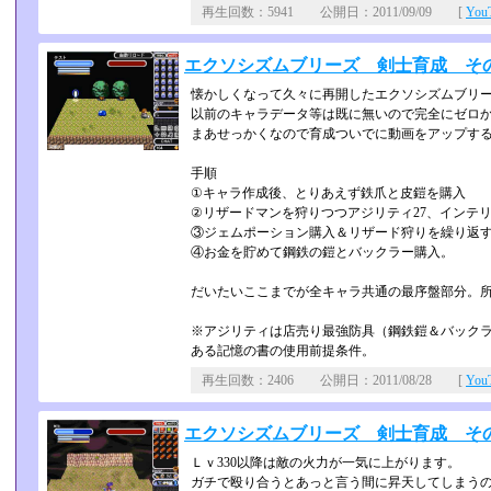
再生回数：5941 公開日：2011/09/09 [
Yo
エクソシズムブリーズ 剣士育成 そ
懐かしくなって久々に再開したエクソシズムブリ
以前のキャラデータ等は既に無いので完全にゼロ
まあせっかくなので育成ついでに動画をアップす
手順
①キャラ作成後、とりあえず鉄爪と皮鎧を購入
②リザードマンを狩りつつアジリティ27、インテ
③ジェムポーション購入＆リザード狩りを繰り返
④お金を貯めて鋼鉄の鎧とバックラー購入。
だいたいここまでが全キャラ共通の最序盤部分。所
※アジリティは店売り最強防具（鋼鉄鎧＆バックラ
ある記憶の書の使用前提条件。
再生回数：2406 公開日：2011/08/28 [
Yo
エクソシズムブリーズ 剣士育成 そ
Ｌｖ330以降は敵の火力が一気に上がります。
ガチで殴り合うとあっと言う間に昇天してしまう