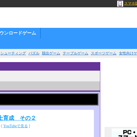
スマホ
ウンロードゲーム
シューティング
パズル
脱出ゲーム
テーブルゲーム
スポーツゲーム
女性向け
士育成 その２
 [
YouTubeで見る
]
。