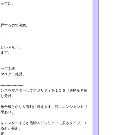
アップに。
昇するので注意。
も。
しいスキル。
えます。
ップ手段。
マスター推奨。
-----------­--------
ンスをマスターしてアジリティを１５­６（盾鱒ＧＰ装
振り分け。
敵全般とかなり有利に戦えます。特に­エンシェントリ
効果あり。
をマスターするか盾鱒＆アジリティに­振るタイプ。エ
える所が長所。
予定。