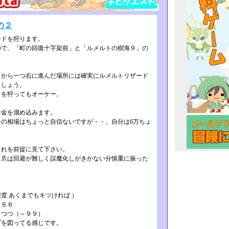
の２
ードを狩ります。
で、「町の回復十字架前」と「ルメル­トの樹海９」の
から一つ右に進んだ場所には確実にル­メルトリザード
ましょう。
きを狩ってもオーケー。
お金を溜め込みます。
の相場はちょっと自信ないですが・­・。自分は6万ちょ
それを前提に見て下さい。
爪は回避が難しく誤魔化しがきかない­分慎重に振った
度 あくまでもキツければ ）
ィ６６
りつつ（～９９）
プを図ってる感じです。