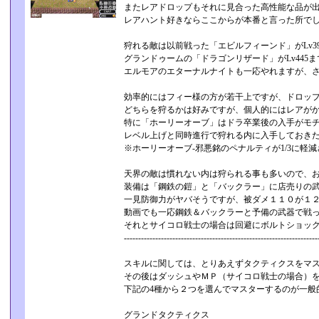
またレアドロップもそれに見合った高性能な品が
レアハント好きならここからが本番と言った所で
狩れる敵は以前戦った「エビルフィーンド」がLv3
グランドゥームの「ドラゴンリザード」がLv445ま
エルモアのエターナルナイトも一応やれますが、
効率的にはフィー様の方が若干上ですが、ドロッ
どちらを狩るかは好みですが、個人的にはレアが
特に「ホーリーオーブ」はドラ卒業後の入手がモ
レベル上げと同時進行で狩れる内に入手しておき
※ホーリーオーブ-邪悪銘のペナルティが1/3に軽
天界の敵は慣れない内は狩られる事も多いので、
装備は「鋼鉄の鎧」と「バックラー」に店売りの
一見防御力がヤバそうですが、被ダメ１１０が１
動画でも一応鋼鉄＆バックラーと予備の武器で戦
それとサイコロ戦士の場合は回避にボルトショッ
----------------------------------------­-----------------------------
スキルに関しては、とりあえずタクティクスをマ
その後はダッシュやＭＰ（サイコロ戦士の場合）
下記の4種から２つを選んでマスターするのが一般
グランドタクティクス