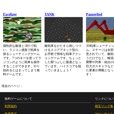
Excelizer
TANK
Panzerlied
個性的な敵達と1対1で戦
敵戦車をひたすら倒しつづ
3D戦車シューティ
い、ラジコン感覚で戦車を
けるスコアアタック型の、
ム。ステージは全部
操るシューティングゲーム
お手軽で簡単な戦車アクシ
意されていて、敵戦
です。7つのキーを使ってラ
ョンゲームです。ちょっと
うだけでなく、輸送
ジコンのように戦車を操作
した暇つぶしに最適となっ
襲撃や列車・砲台の
することができます。やり
ています。ハイスコアを狙
巨大ボスキャラなど
始めるとはまってしまう無
っていきましょう！
た要素が満載となっ
料ゲームです。
す！
現在のページ：
無料ゲームについて
リンクについ
利用規約
相互リンク集
免責事項
ゲームサイト