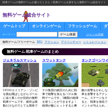
戦車ゲームの無料ゲームが盛りだくさん！戦車ゲームを探すなら無料ゲーム総合サイト
無料ゲーム総合サイト
ゲームトップ
オンラインゲーム
フラッシュゲーム
ダ
ジャンル詳細
キーワード
RPG
無料ゲーム/フリーゲーム
アクション
アドベンチャー
シミュレーション
無料ゲーム:戦車ゲームのまとめ
ジェネラルスマッシュ
スワットタンク
タンクゴーンワ
UFOやエイリアン・ゾンビ
テロ集団の鎮圧のために戦
敵の攻撃をかわしな
を跳ね飛ばしながらゴール
車で砲撃を加えるパズル無
車を攻撃するアクシ
に辿り着くのが目的の無料
料ゲームです。5種類の砲弾
ーム。ステージをク
戦車ゲームです。操作は移
を使うことができますよ！
ると、戦車を強化で
動だけなのでとても簡単で
砲弾が敵にヒットすると爽
イントが与えられ、