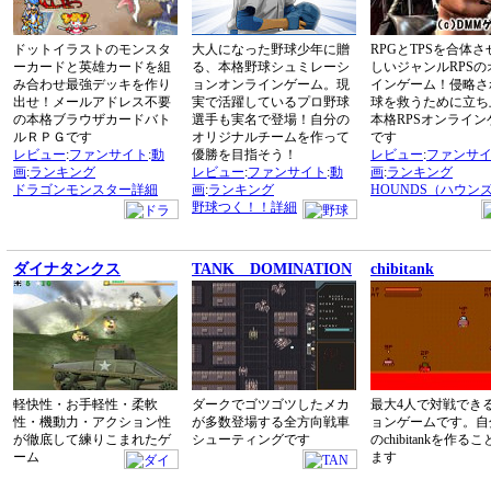
ドットイラストのモンスタ
大人になった野球少年に贈
RPGとTPSを合体
ーカードと英雄カードを組
る、本格野球シュミレーシ
しいジャンルRPSの
み合わせ最強デッキを作り
ョンオンラインゲーム。現
インゲーム！侵略さ
出せ！メールアドレス不要
実で活躍しているプロ野球
球を救うために立ち
の本格ブラウザカードバト
選手も実名で登場！自分の
本格RPSオンライン
ルＲＰＧです
オリジナルチームを作って
です
レビュー
:
ファンサイト
:
動
優勝を目指そう！
レビュー
:
ファンサ
画
:
ランキング
レビュー
:
ファンサイト
:
動
画
:
ランキング
ドラゴンモンスター詳細
画
:
ランキング
HOUNDS（ハウン
野球つく！！詳細
ダイナタンクス
TANK DOMINATION
chibitank
軽快性・お手軽性・柔軟
ダークでゴツゴツしたメカ
最大4人で対戦でき
性・機動力・アクション性
が多数登場する全方向戦車
ョンゲームです。自
が徹底して練りこまれたゲ
シューティングです
のchibitankを作る
ーム
ます