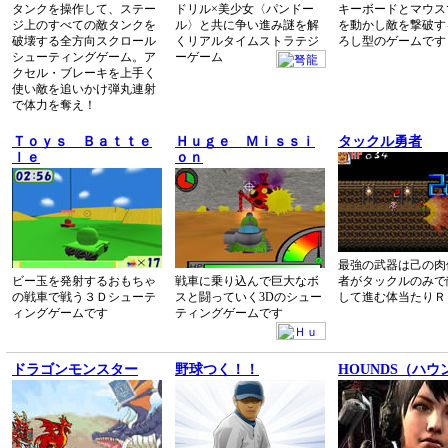
タンクを操作して、ステー
ドリル×美少女〈パンドー
キーボードとマウス
ジ上のすべての敵タンクを
ル〉と共に争い進み謎を解
を動かし敵を撃破す
破壊する全方向スクロール
くリアルタイムストラテジ
ろし型のゲームです
シューティングゲーム。ア
ーゲーム
クセル・ブレーキを上手く
使い敵を追いかけ弾丸連射
で体力を奪え！
Ｔｏｙｓ Ｂａｔｔｅ
Ｈｕｇｅ Ｍｉｓｓｉ
タックル勇者
ｌｅ
ｏｎ
最強の武器は己の肉
ビー玉を発射するおもちゃ
戦車に乗り込んで巨大なボ
者がタックルのみで
の戦車で戦う３Ｄシューテ
スと闘っていく3Dのシュー
して進む体当たりＲ
ィングゲームです
ティングゲームです
ドラゴンモンスター
野球つく！！
HOUNDS（ハウ