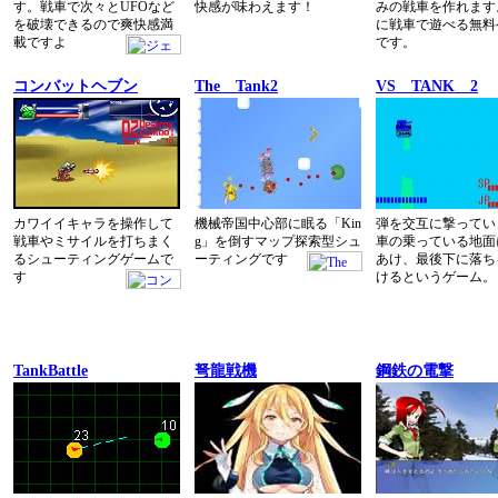
す。戦車で次々とUFOなど
快感が味わえます！
みの戦車を作れます
を破壊できるので爽快感満
に戦車で遊べる無料
載ですよ
です。
コンバットヘブン
The Tank2
VS TANK 2
カワイイキャラを操作して
機械帝国中心部に眠る「Kin
弾を交互に撃ってい
戦車やミサイルを打ちまく
g」を倒すマップ探索型シュ
車の乗っている地面
るシューティングゲームで
ーティングです
あけ、最後下に落ち
す
けるというゲーム。
TankBattle
弩龍戦機
鋼鉄の電撃