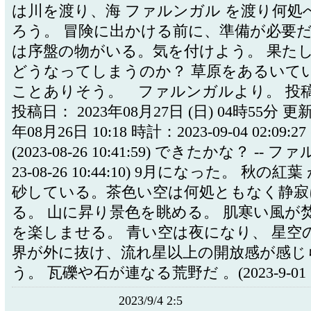
は川を渡り、海 ファルンガル を渡り何処
ろう。 冒険に出かける前に、準備が必要だ
は序盤の物がいる。気を付けよう。 果た
どうなってしまうのか？ 草原をあるいて
ことありそう。 ファルンガルより。 投稿者
投稿日： 2023年08月27日 (日) 04時55分 更
年08月26日 10:18 時計：2023-09-04 02:09:27 
(2023-08-26 10:41:59) できたかな？ -- フ
23-08-26 10:44:10) 9月になった。 秋の
砂している。茶色い空は何処ともなく静寂
る。 山に昇り景色を眺める。 肌寒い風が焚
を楽しませる。 青い空は夜になり、 星空
界が外に抜け、流れ星以上の開放感が感じ
う。 瓦礫や石が連なる荒野だ 。(2023-9-01 7:
2023/9/4 2:5