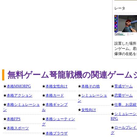
レータ
設置した場所
ンゲーム。君
爆弾の在処を
無料ゲーム弩龍戦機の関連ゲーム
★
本格MMORPG
★
本格女性向け
★
本格その他
★
育成ゲーム
★
本格アクション
★
本格カード
★
シミュレーショ
★
恋愛ゲーム
ン
★
本格シミュレーショ
★
本格ギャンブ
★
仕事、お店経
ン
ル
★
女性向け
★
シミュレーシ
RPG
★
本格FPS
★
本格シューティン
グ
★
ロールプレイ
★
本格スポーツ
グ
★
本格ブラウザ