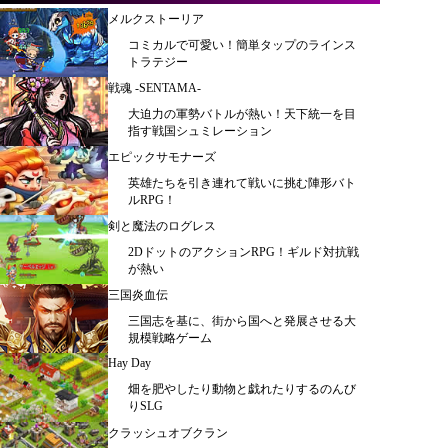
メルクストーリア
コミカルで可愛い！簡単タップのラインス
トラテジー
戦魂 -SENTAMA-
大迫力の軍勢バトルが熱い！天下統一を目
指す戦国シュミレーション
エピックサモナーズ
英雄たちを引き連れて戦いに挑む陣形バト
ルRPG！
剣と魔法のログレス
2DドットのアクションRPG！ギルド対抗戦
が熱い
三国炎血伝
三国志を基に、街から国へと発展させる大
規模戦略ゲーム
Hay Day
畑を肥やしたり動物と戯れたりするのんび
りSLG
クラッシュオブクラン