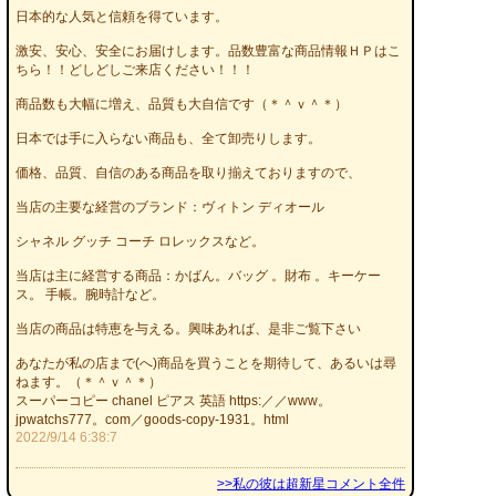
日本的な人気と信頼を得ています。
激安、安心、安全にお届けします。品数豊富な商品情報ＨＰはこ
ちら！！どしどしご来店ください！！！
商品数も大幅に増え、品質も大自信です（＊＾ｖ＾＊）
日本では手に入らない商品も、全て卸売りします。
価格、品質、自信のある商品を取り揃えておりますので、
当店の主要な経営のブランド：ヴィトン ディオール
シャネル グッチ コーチ ロレックスなど。
当店は主に経営する商品：かばん。バッグ 。財布 。キーケー
ス。 手帳。腕時計など。
当店の商品は特恵を与える。興味あれば、是非ご覧下さい
あなたが私の店まで(へ)商品を買うことを期待して、あるいは尋
ねます。（＊＾ｖ＾＊）
スーパーコピー chanel ピアス 英語 https:／／www。
jpwatchs777。com／goods-copy-1931。html
2022/9/14 6:38:7
>>私の彼は超新星コメント全件