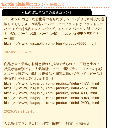
私の彼は超新星のコメントを書こう！
▼私の彼は超新星の最新コメント
バーキン40コピーなど世界中有名なブランドレプリカを格安で通
販しております。N級品スーパーコピーブランドは ブランドスー
パーコピー超N品エルメスバッグ、エルメス バーキン25 、 バー
キン30。バーキン35。バーキン40。 エルメス(HERMES) ケリ
ー}}}}}}
https:／／www。ginzaoff。com／bag／product-8686。html
2023/5/31 8:24:20
商品は全て最高な材料と優れた技術で造られて、正規と比べて、
品質が無差別です！人気時計コピー、N級ブランドコピーのお求
めはぜひ当店へ。弊社は正規品と同等品質のブランドコピー品を
低価でお客様に提供します }}}}}}
https:／／www。bagssjp。com／product／detail-4477。html
https:／／www。bagssjp。com／product／detail-276。html
https:／／www。bagssjp。com／product／detail-498。html
https:／／www。bagssjp。com／product／detail-8948。html
https:／／www。bagssjp。com／product／detail-2493。html
2023/5/29 21:52:45
人気新作ブランドコピー財布、腕時計、雑貨、小物商店