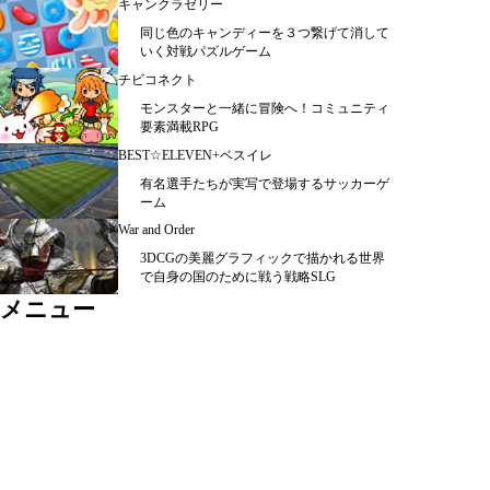
キャンクラゼリー
同じ色のキャンディーを３つ繋げて消して
いく対戦パズルゲーム
チビコネクト
モンスターと一緒に冒険へ！コミュニティ
要素満載RPG
BEST☆ELEVEN+ベスイレ
有名選手たちが実写で登場するサッカーゲ
ーム
War and Order
3DCGの美麗グラフィックで描かれる世界
で自身の国のために戦う戦略SLG
メニュー
シミュレーション ＞
ＲＰＧ ＞
カード・パズル ＞