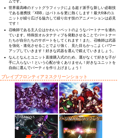
ムです。
世界最高峰のドットグラフィックによる超ド派手な新しい必殺技
である連携技「XBB」はバトルを更に熱くします！最大6体のユ
ニットが繰り広げる協力して繰り出す技のアニメーションは必見
です！
召喚師である主人公はかわいいペットのようなパートナーを連れ
ています。特殊技オルタナティブを発動させることでパートナー
たちが自分たちのサポートをしてくれます！また、召喚師は武器
を強化・進化させることでより強く、見た目もかっこよくパワー
アップしていきます！好きな武器を選んで鍛えていきましょう。
なんとなんとユニット直接購入式のため、運がなくて好きな子が
手に入らない！という心配が全くありません！好きなユニットを
自由に選んでパーティを作り上げましょう！
ブレイブフロンティア２スクリーンショット