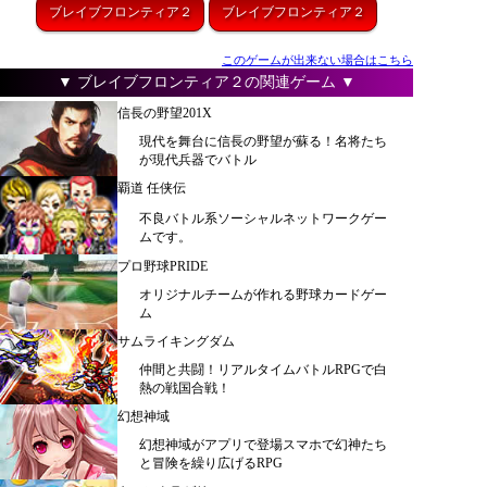
ブレイブフロンティア２
ブレイブフロンティア２
このゲームが出来ない場合はこちら
▼ ブレイブフロンティア２の関連ゲーム ▼
信長の野望201X
現代を舞台に信長の野望が蘇る！名将たち
が現代兵器でバトル
覇道 任侠伝
不良バトル系ソーシャルネットワークゲー
ムです。
プロ野球PRIDE
オリジナルチームが作れる野球カードゲー
ム
サムライキングダム
仲間と共闘！リアルタイムバトルRPGで白
熱の戦国合戦！
幻想神域
幻想神域がアプリで登場スマホで幻神たち
と冒険を繰り広げるRPG