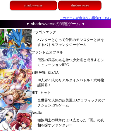
shadowverse
shadowverse
このゲームが出来ない場合はこちら
▼ shadowverseの関連ゲーム ▼
ドラゴンエッグ
ハンターとなって仲間のモンスターと旅を
するバトルファンタジーゲーム
ファントムオブキル
伝説の武器の名を持つ少女達と成長するシ
ミュレーションRPG
戦国炎舞 -KIZNA-
20人対20人のリアルタイムバトル！武将物
語開幕！
HIT - ヒット
全世界で人気の超美麗3Dグラフィックのア
クションRPGゲーム
Aetolia
種族同士の戦争により広まった「悪」の真
相を探すファンタジー