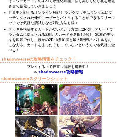
ォロワーカード」のすべてが進化可能。強く美しく切り札を進化
させて強化していきましょう
世界中と戦えるオンライン対戦！ ランクマッチはランダムにマ
ッチングされた他のユーザーとバトルすることができるフリーマ
ッチでは気軽な腕試しなど対戦方法も様々
デッキを構築するカードがないという方には2Pick！アリーナで
ランダムに提示される2枚組のカードを選択し続け、30枚のデッ
キを即席で作り、ほかの2Pick参加者と最大5回戦のバトルをお
こなえる。カードをまったくもっていないという方でも気軽に遊
べる！
shadowverseの攻略情報をチェック！
プレイする上で役立つ情報を掲載中！
shadowverse攻略情報
≫
shadowverseスクリーンショット