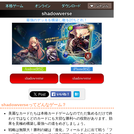
shadowverse
最強のデッキを構築し敵を討ちとれ！
Android対応
iPhone対応
shadowverse
shadowverse
shadowverseってどんなゲーム？
美麗なカードたちは本格カードゲームなのでただ集めるだけで終
わりではなくどのカードにも大切な勝利への役割があります、効
果を見極め構築し最強への道をめざしましょう。
戦略は無限大！勝利の鍵は「進化」フィールド上に出て戦う「フ