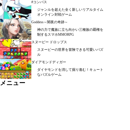
#コンパス
ジャンルを超えた全く新しいリアルタイム
オンライン対戦ゲーム
Goddess～闇夜の奇跡～
神の力で魔族に立ち向かい三種族の覇権を
制するスマホMMORPG
スヌーピー ドロップス
スヌーピーの世界を冒険できる可愛いパズ
ル
ダイアモンドディガー
ダイヤモンドを消して掘り進む！キュート
なパズルゲーム
メニュー
シミュレーション ＞
ＲＰＧ ＞
カード・パズル ＞