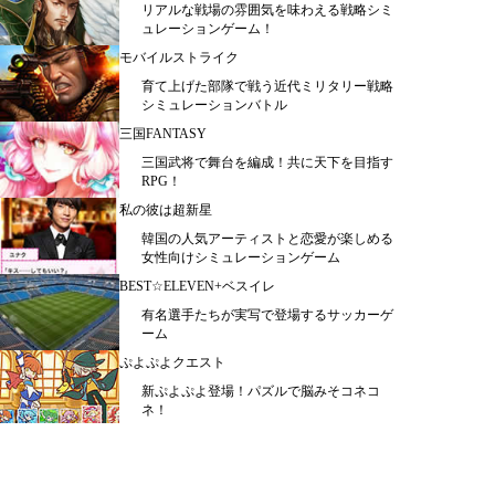
リアルな戦場の雰囲気を味わえる戦略シミ
ュレーションゲーム！
モバイルストライク
育て上げた部隊で戦う近代ミリタリー戦略
シミュレーションバトル
三国FANTASY
三国武将で舞台を編成！共に天下を目指す
RPG！
私の彼は超新星
韓国の人気アーティストと恋愛が楽しめる
女性向けシミュレーションゲーム
BEST☆ELEVEN+ベスイレ
有名選手たちが実写で登場するサッカーゲ
ーム
ぷよぷよクエスト
新ぷよぷよ登場！パズルで脳みそコネコ
ネ！
プロ野球PRIDE
オリジナルチームが作れる野球カードゲー
ム