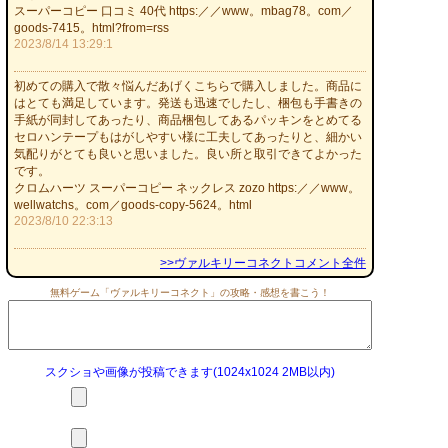
スーパーコピー 口コミ 40代 https:／／www。mbag78。com／
goods-7415。html?from=rss
2023/8/14 13:29:1
初めての購入で散々悩んだあげくこちらで購入しました。商品に
はとても満足しています。発送も迅速でしたし、梱包も手書きの
手紙が同封してあったり、商品梱包してあるパッキンをとめてる
セロハンテープもはがしやすい様に工夫してあったりと、細かい
気配りがとても良いと思いました。良い所と取引できてよかった
です。
クロムハーツ スーパーコピー ネックレス zozo https:／／www。
wellwatchs。com／goods-copy-5624。html
2023/8/10 22:3:13
>>ヴァルキリーコネクトコメント全件
無料ゲーム「ヴァルキリーコネクト」の攻略・感想を書こう！
スクショや画像が投稿できます(1024x1024 2MB以内)