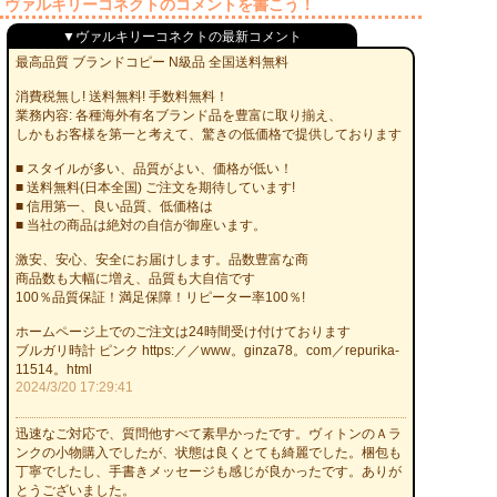
ヴァルキリーコネクトのコメントを書こう！
▼ヴァルキリーコネクトの最新コメント
最高品質 ブランドコピー N級品 全国送料無料
消費税無し! 送料無料! 手数料無料！
業務内容: 各種海外有名ブランド品を豊富に取り揃え、
しかもお客様を第一と考えて、驚きの低価格で提供しております
■ スタイルが多い、品質がよい、価格が低い！
■ 送料無料(日本全国) ご注文を期待しています!
■ 信用第一、良い品質、低価格は
■ 当社の商品は絶対の自信が御座います。
激安、安心、安全にお届けします。品数豊富な商
商品数も大幅に増え、品質も大自信です
100％品質保証！満足保障！リピーター率100％!
ホームページ上でのご注文は24時間受け付けております
ブルガリ時計 ピンク https:／／www。ginza78。com／repurika-
11514。html
2024/3/20 17:29:41
迅速なご対応で、質問他すべて素早かったです。ヴィトンのＡラ
ンクの小物購入でしたが、状態は良くとても綺麗でした。梱包も
丁寧でしたし、手書きメッセージも感じが良かったです。ありが
とうございました。