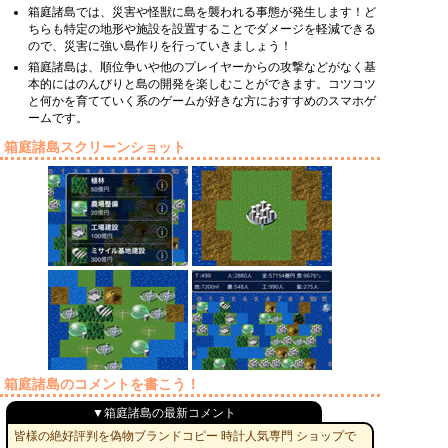
箱庭諸島では、災害や怪獣に島を襲われる事態が発生します！ど
ちらも特定の地形や施設を設置することでダメージを軽減できる
ので、災害に強い島作りを行っていきましょう！
箱庭諸島は、順位争いや他のプレイヤーからの攻撃などがなく基
本的にはのんびりと島の開発を楽しむことができます。コツコツ
と何かを育てていく系のゲームが好きな方におすすめのスマホゲ
ームです。
箱庭諸島スクリーンショット
箱庭諸島のコメントを書こう！
▼箱庭諸島の最新コメント
皆様の絶好評判を偽物ブランドコピー 時計人気専門 ショップで