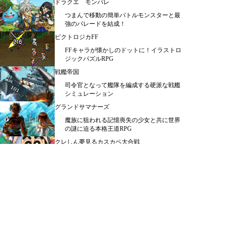
ドラクエ モンパレ
つまんで移動の簡単バトルモンスターと最
強のパレードを結成！
ピクトロジカFF
FFキャラが懐かしのドットに！イラストロ
ジックパズルRPG
戦艦帝国
司令官となって艦隊を編成する硬派な戦艦
シミュレーション
グランドサマナーズ
魔族に狙われる記憶喪失の少女と共に世界
の謎に迫る本格王道RPG
クレしん夢見るカスカベ大合戦
しんちゃんがスマホで大暴れするアクショ
ンゲーム
メニュー
シミュレーション ＞