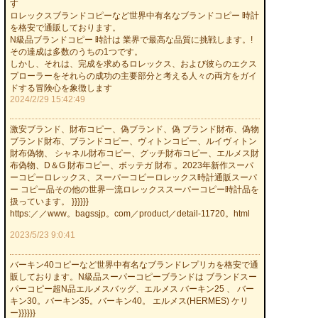
す
ロレックスブランドコピーなど世界中有名なブランドコピー 時計
を格安で通販しております。
N級品ブランドコピー 時計は 業界で最高な品質に挑戦します。!
その達成は多数のうちの1つです。
しかし、それは、完成を求めるロレックス、および彼らのエクス
プローラーをそれらの成功の主要部分と考える人々の両方をガイ
ドする冒険心を象徴します
2024/2/29 15:42:49
激安ブランド、財布コピー、偽ブランド、偽 ブランド財布、偽物
ブランド財布、ブランドコピー、ヴィトンコピー、ルイヴィトン
財布偽物、 シャネル財布コピー、グッチ財布コピー、エルメス財
布偽物、D＆G 財布コピー、ボッテガ 財布 。2023年新作スーパ
ーコピーロレックス、スーパーコピーロレックス時計通販スーパ
ー コピー品その他の世界一流ロレックススーパーコピー時計品を
扱っています。 }}}}}}
https:／／www。bagssjp。com／product／detail-11720。html
2023/5/23 9:0:41
バーキン40コピーなど世界中有名なブランドレプリカを格安で通
販しております。N級品スーパーコピーブランドは ブランドスー
パーコピー超N品エルメスバッグ、エルメス バーキン25 、 バー
キン30。バーキン35。バーキン40。 エルメス(HERMES) ケリ
ー}}}}}}