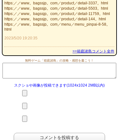
https:／／www。bagssjp。com／product／detail-3337。html
https:／／www。bagssjp。com／product／detail-5503。html
https:／／www。bagssjp。com／product／detail-11759。html
https:／／www。bagssjp。com／product／detail-144。html
https:／／www。bagssjp。com／menu／menu_pinpai-8-58。
html
2023/5/20 19:20:35
>>箱庭諸島コメント全件
無料ゲーム「箱庭諸島」の攻略・感想を書こう！
スクショや画像が投稿できます(1024x1024 2MB以内)