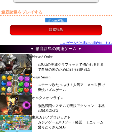
箱庭諸島をプレイする
iPhone対応
箱庭諸島
このゲームが出来ない場合はこちら
▼ 箱庭諸島の関連ゲーム ▼
War and Order
3DCGの美麗グラフィックで描かれる世界
で自身の国のために戦う戦略SLG
Sugar Smash
ステージ数たっぷり！人気アニメの世界で
爽快パズルゲーム
オルクスオンライン
激熱戦闘システムで爽快アクション！本格
3DMMORPG
東京カジノプロジェクト
カジノゲーム×リゾート経営！ミニゲーム
盛りだくさんSLG