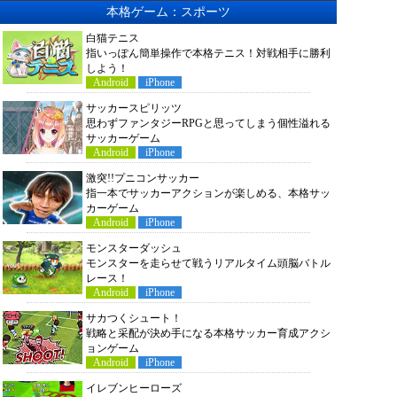
本格ゲーム：スポーツ
白猫テニス
指いっぽん簡単操作で本格テニス！対戦相手に勝利
しよう！
Android
iPhone
サッカースピリッツ
思わずファンタジーRPGと思ってしまう個性溢れる
サッカーゲーム
Android
iPhone
激突!!プニコンサッカー
指一本でサッカーアクションが楽しめる、本格サッ
カーゲーム
Android
iPhone
モンスターダッシュ
モンスターを走らせて戦うリアルタイム頭脳バトル
レース！
Android
iPhone
サカつくシュート！
戦略と采配が決め手になる本格サッカー育成アクシ
ョンゲーム
Android
iPhone
イレブンヒーローズ