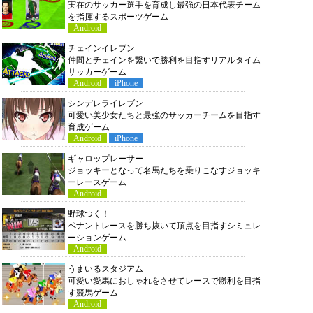
実在のサッカー選手を育成し最強の日本代表チーム
を指揮するスポーツゲーム
Android
チェインイレブン
仲間とチェインを繋いで勝利を目指すリアルタイム
サッカーゲーム
Android
iPhone
シンデレライレブン
可愛い美少女たちと最強のサッカーチームを目指す
育成ゲーム
Android
iPhone
ギャロップレーサー
ジョッキーとなって名馬たちを乗りこなすジョッキ
ーレースゲーム
Android
野球つく！
ペナントレースを勝ち抜いて頂点を目指すシミュレ
ーションゲーム
Android
うまいるスタジアム
可愛い愛馬におしゃれをさせてレースで勝利を目指
す競馬ゲーム
Android