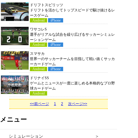
ドリフトスピリッツ
ドリフトを活かしてトップスピードで駆け抜けるレ
ースゲーム
Android
iPhone
ワサコレS
選手がリアルな試合を繰り広げるサッカーシミュレ
ーションゲーム
Android
iPhone
スマサカ
世界一のサッカーチームを目指して戦い抜くサッカ
ーカードゲーム
Android
iPhone
ドリナイSS
ゲームとニュースが一度に楽しめる本格的なプロ野
球カードゲーム
Android
<<前ページ
1
2
次ページ>>
メニュー
シミュレーション ＞