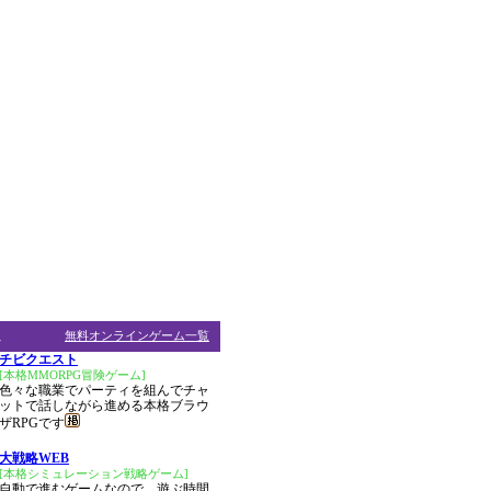
ム
無料オンラインゲーム一覧
チビクエスト
[本格MMORPG冒険ゲーム]
色々な職業でパーティを組んでチャ
ットで話しながら進める本格ブラウ
ザRPGです
大戦略WEB
[本格シミュレーション戦略ゲーム]
自動で進むゲームなので、遊ぶ時間