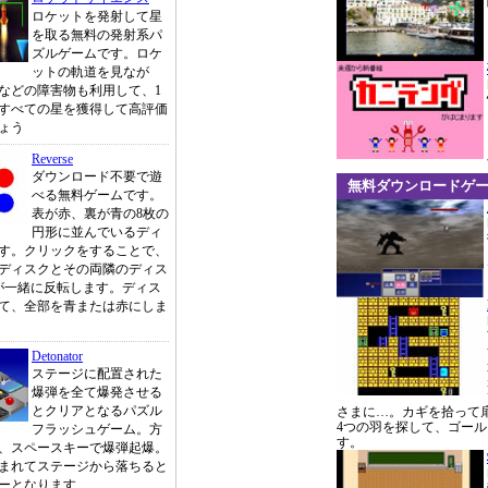
ロケットを発射して星
を取る無料の発射系パ
ズルゲームです。ロケ
ットの軌道を見なが
などの障害物も利用して、1
すべての星を獲得して高評価
ょう
Reverse
ダウンロード不要で遊
無料ダウンロードゲ
べる無料ゲームです。
表が赤、裏が青の8枚の
円形に並んでいるディ
す。クリックをすることで、
ディスクとその両隣のディス
が一緒に反転します。ディス
て、全部を青または赤にしま
Detonator
ステージに配置された
爆弾を全て爆発させる
とクリアとなるパズル
さまに…。カギを拾って
4つの羽を探して、ゴー
フラッシュゲーム。方
す。
、スペースキーで爆弾起爆。
まれてステージから落ちると
ーとなります