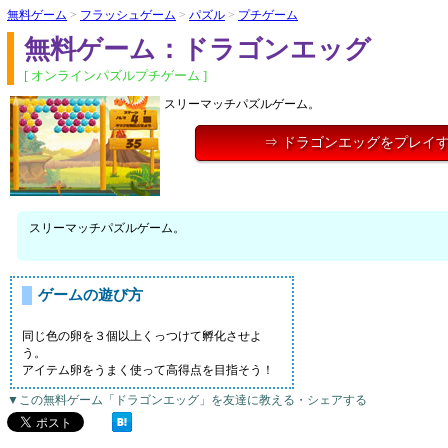
無料ゲーム
>
フラッシュゲーム
>
パズル
>
プチゲーム
無料ゲーム：ドラゴンエッグ
[ オンラインパズルプチゲーム ]
スリーマッチパズルゲーム。
⇒ ドラゴンエッグをプレイ
スリーマッチパズルゲーム。
ゲームの遊び方
同じ色の卵を３個以上くっつけて孵化させよ
う。
アイテム卵をうまく使って高得点を目指そう！
▼この無料ゲーム「ドラゴンエッグ」を友達に教える・シェアする