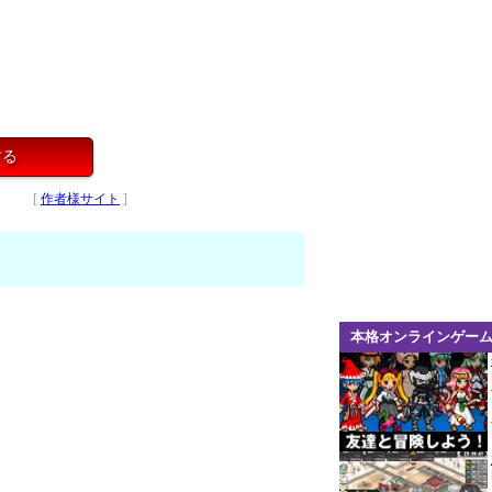
する
[
作者様サイト
]
本格オンラインゲー