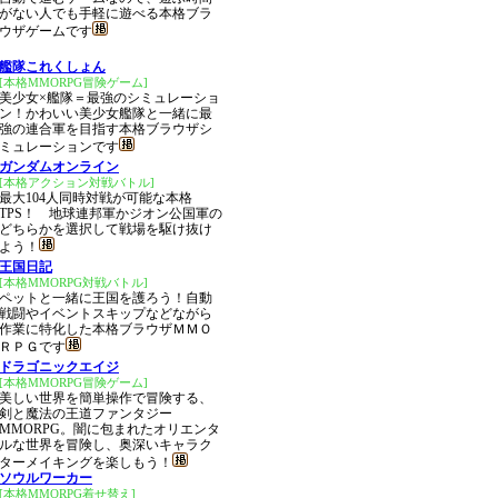
がない人でも手軽に遊べる本格ブラ
ウザゲームです
艦隊これくしょん
[本格MMORPG冒険ゲーム]
美少女×艦隊＝最強のシミュレーショ
ン！かわいい美少女艦隊と一緒に最
強の連合軍を目指す本格ブラウザシ
ミュレーションです
ガンダムオンライン
[本格アクション対戦バトル]
最大104人同時対戦が可能な本格
TPS！ 地球連邦軍かジオン公国軍の
どちらかを選択して戦場を駆け抜け
よう！
王国日記
[本格MMORPG対戦バトル]
ペットと一緒に王国を護ろう！自動
戦闘やイベントスキップなどながら
作業に特化した本格ブラウザＭＭＯ
ＲＰＧです
ドラゴニックエイジ
[本格MMORPG冒険ゲーム]
美しい世界を簡単操作で冒険する、
剣と魔法の王道ファンタジー
MMORPG。闇に包まれたオリエンタ
ルな世界を冒険し、奥深いキャラク
ターメイキングを楽しもう！
ソウルワーカー
[本格MMORPG着せ替え]