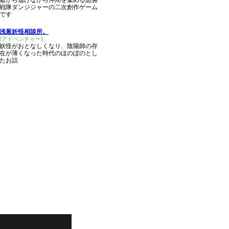
敵から逃げながら仲間を集める急襲
戦隊ダンジジャーの二次創作ゲーム
です
浅葱妖怪相談所。
[アドベンチャー]
妖怪がおとなしくなり、陰陽師の存
在が薄くなった時代のほのぼのとし
たお話