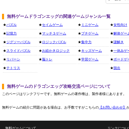
無料ゲームドラゴンエッグの関連ゲームジャンル一覧
★
パズル
★
セイムゲーム
★
ミニゲーム
★
女性向け
★
記憶力
★
マッチ３ゲーム
★
プチゲーム
★
解体ゲー
★
ジグソーパズル
★
ロジックパズル
★
集中力
★
謎解き
★
スライドパズル
★
お絵かきロジック
★
キッズゲーム
★
一休みゲ
★
リバーシ
★
脳トレ
★
学習ゲーム
★
ボードゲ
★
テトリス
★
脱出
無料ゲームのドラゴンエッグ攻略交流ページについて
このページはリンクフリーです。無料ゲームの著作権は、製作者様にあります。
無料ゲームの紹介に問題がある場合は、お手数ですがこちらの
【お問い合わせ】
無料ゲームについて
リンクについ