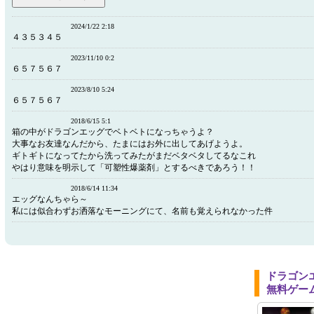
2024/1/22 2:18
４３５３４５
2023/11/10 0:2
６５７５６７
2023/8/10 5:24
６５７５６７
2018/6/15 5:1
箱の中がドラゴンエッグでベトベトになっちゃうよ？
大事なお友達なんだから、たまにはお外に出してあげようよ。
ギトギトになってたから洗ってみたがまだベタベタしてるなこれ
やはり意味を明示して「可塑性爆薬剤」とするべきであろう！！
2018/6/14 11:34
エッグなんちゃら～
私には似合わずお洒落なモーニングにて、名前も覚えられなかった件
ドラゴン
無料ゲー