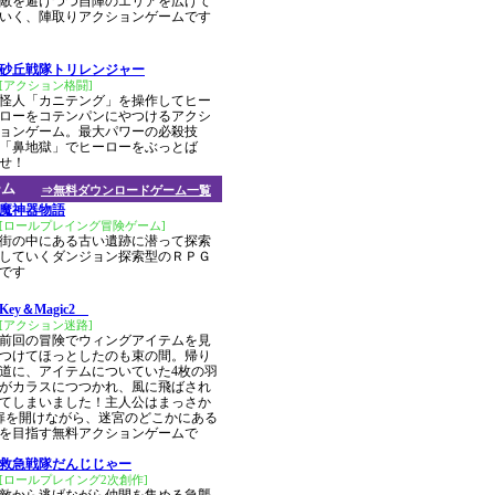
敵を避けつつ自陣のエリアを広げて
いく、陣取りアクションゲームです
砂丘戦隊トリレンジャー
[アクション格闘]
怪人「カニテング」を操作してヒー
ローをコテンパンにやつけるアクシ
ョンゲーム。最大パワーの必殺技
「鼻地獄」でヒーローをぶっとば
せ！
ーム
⇒無料ダウンロードゲーム一覧
魔神器物語
[ロールプレイング冒険ゲーム]
街の中にある古い遺跡に潜って探索
していくダンジョン探索型のＲＰＧ
です
Key＆Magic2
[アクション迷路]
前回の冒険でウィングアイテムを見
つけてほっとしたのも束の間。帰り
道に、アイテムについていた4枚の羽
がカラスにつつかれ、風に飛ばされ
てしまいました！主人公はまっさか
扉を開けながら、迷宮のどこかにある
ルを目指す無料アクションゲームで
救急戦隊だんじじゃー
[ロールプレイング2次創作]