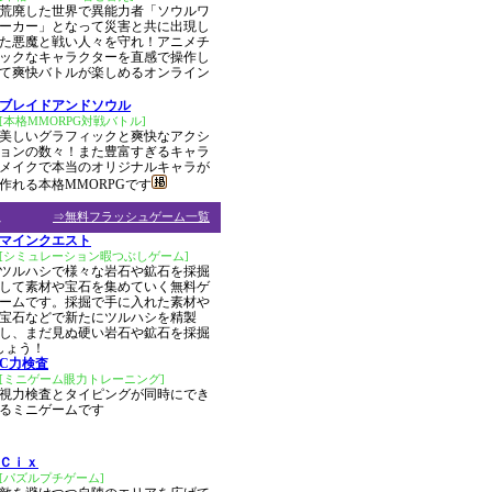
荒廃した世界で異能力者「ソウルワ
ーカー」となって災害と共に出現し
た悪魔と戦い人々を守れ！アニメチ
ックなキャラクターを直感で操作し
て爽快バトルが楽しめるオンライン
ブレイドアンドソウル
[本格MMORPG対戦バトル]
美しいグラフィックと爽快なアクシ
ョンの数々！また豊富すぎるキャラ
メイクで本当のオリジナルキャラが
作れる本格MMORPGです
ム
⇒無料フラッシュゲーム一覧
マインクエスト
[シミュレーション暇つぶしゲーム]
ツルハシで様々な岩石や鉱石を採掘
して素材や宝石を集めていく無料ゲ
ームです。採掘で手に入れた素材や
宝石などで新たにツルハシを精製
し、まだ見ぬ硬い岩石や鉱石を採掘
しょう！
C力検査
[ミニゲーム眼力トレーニング]
視力検査とタイピングが同時にでき
るミニゲームです
Ｃｉｘ
[パズルプチゲーム]