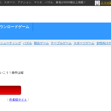
G、スポーツ、アクション、マリオ、パズル、麻雀が6000種以上掲載！
スマホ
ウンロードゲーム
シューティング
パズル
脱出ゲーム
テーブルゲーム
スポーツゲーム
女性向け
ていこう！操作は縦
[
作者様サイト
]