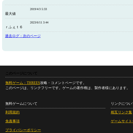
2019/4/3 5:33
最大値
2023/6/11 3:44
ｒふぇｔ６
過去ログ：次のページ
このページについて
無料ゲーム：THREES
攻略・コメントページです。
このページは、リンクフリーです。ゲームの著作権は、製作者様にあります。
無料ゲームについて
リンクについ
利用規約
相互リンク集
免責事項
ゲームサイト
プライバシーポリシー