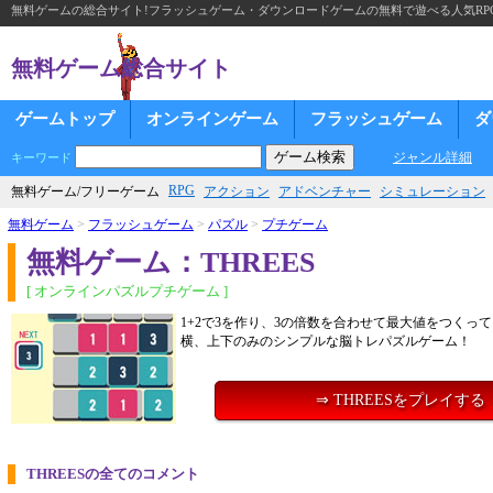
無料ゲームの総合サイト!フラッシュゲーム・ダウンロードゲームの無料で遊べる人気RP
無料ゲーム総合サイト
ゲームトップ
オンラインゲーム
フラッシュゲーム
ダ
ジャンル詳細
キーワード
RPG
無料ゲーム/フリーゲーム
アクション
アドベンチャー
シミュレーション
無料ゲーム
>
フラッシュゲーム
>
パズル
>
プチゲーム
無料ゲーム：THREES
[ オンラインパズルプチゲーム ]
1+2で3を作り、3の倍数を合わせて最大値をつくっ
横、上下のみのシンプルな脳トレパズルゲーム！
⇒ THREESをプレイする
THREESの全てのコメント