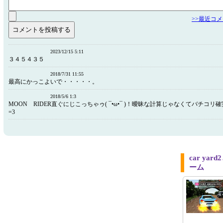
>>最近コ
2023/12/15 5:11
３４５４３５
2018/7/31 11:55
最高にかっこよいで・・・・・。
2018/5/6 1:3
MOON RIDER直ぐにじこっちゃゥ( ¯•ω•¯ )！曖昧な計算じゃなくてバチコリ確実
=3
car y
ーム