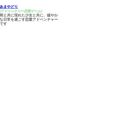
あまやどり
[アドベンチャー恋愛ゲーム]
雨と共に現れた少女と共に、緩やか
な日常を過ごす恋愛アドベンチャー
です