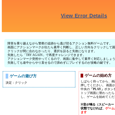
障害を乗り越えながら警察の追跡から逃げ切るアクション無料ゲームです。
画面にアクションマークが出たら素早く判断し、正しい方向をクリックして
クリックが間に合わなかったり、選択を誤ると失敗になります。
失敗したら「TRY AGAIN」で再度チャレンジできます。
アクションマーク突然やってくるので、画面に集中して素早く対応しましょ
失敗しても途中からやり直せるので諦めずにプレイするのが攻略の鍵です。
ゲームの始め方
ゲームの遊び方
しばらく待ってから、画
決定：クリック
押してください。 画面
中央の
「PLAY」
ボタン
トップ画面に替わったら
し、ゲームを始めてくだ
※音が鳴る（スピーカー
状態でなければ、
ゲーム
ます