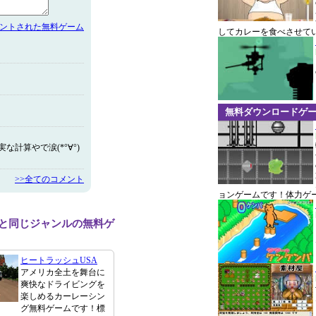
メントされた無料ゲーム
してカレーを食べさせて
無料ダウンロードゲ
な計算やで涙(*°∀°)
>>全てのコメント
ョンゲームです！体力ゲ
ard2と同じジャンルの無料ゲ
ヒートラッシュUSA
アメリカ全土を舞台に
爽快なドライビングを
楽しめるカーレーシン
グ無料ゲームです！標