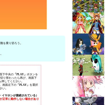
困難を乗り切ろう。
う。
面下中央の
「PLAY」
ボタンを
が切り替わったら再び、画面下
を押してください。
、画面左下の
「PLAY」
を選択
さい。
・イヤホンが接続されている）
が正常に動作しない場合があり