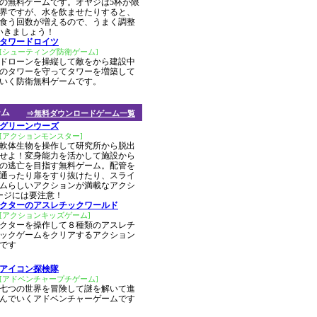
の無料ゲームです。オヤジは5杯が限
界ですが、水を飲ませたりすると、
食う回数が増えるので、うまく調整
いきましょう！
タワードロイツ
[シューティング防衛ゲーム]
ドローンを操縦して敵をから建設中
のタワーを守ってタワーを増築して
いく防衛無料ゲームです。
ーム
⇒無料ダウンロードゲーム一覧
グリーンウーズ
[アクションモンスター]
軟体生物を操作して研究所から脱出
せよ！変身能力を活かして施設から
の逃亡を目指す無料ゲーム。配管を
通ったり扉をすり抜けたり、スライ
ムらしいアクションが満載なアクシ
ージには要注意！
クターのアスレチックワールド
[アクションキッズゲーム]
クターを操作して８種類のアスレチ
ックゲームをクリアするアクション
です
アイコン探検隊
[アドベンチャープチゲーム]
七つの世界を冒険して謎を解いて進
んでいくアドベンチャーゲームです