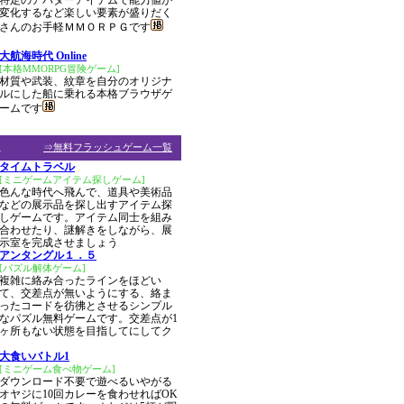
特定のアバターアイテムで能力値が
変化するなど楽しい要素が盛りだく
さんのお手軽ＭＭＯＲＰＧです
大航海時代 Online
[本格MMORPG冒険ゲーム]
材質や武装、紋章を自分のオリジナ
ルにした船に乗れる本格ブラウザゲ
ームです
ム
⇒無料フラッシュゲーム一覧
タイムトラベル
[ミニゲームアイテム探しゲーム]
色んな時代へ飛んで、道具や美術品
などの展示品を探し出すアイテム探
しゲームです。アイテム同士を組み
合わせたり、謎解きをしながら、展
示室を完成させましょう
アンタングル１．５
[パズル解体ゲーム]
複雑に絡み合ったラインをほどい
て、交差点が無いようにする、絡ま
ったコードを彷彿とさせるシンプル
なパズル無料ゲームです。交差点が1
ヶ所もない状態を目指してにしてク
大食いバトル1
[ミニゲーム食べ物ゲーム]
ダウンロード不要で遊べるいやがる
オヤジに10回カレーを食わせればOK