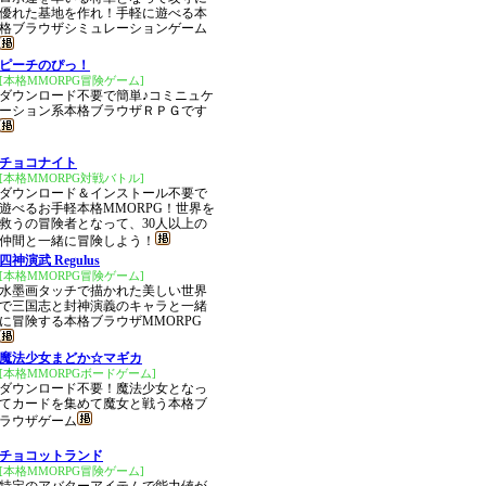
優れた基地を作れ！手軽に遊べる本
格ブラウザシミュレーションゲーム
ピーチのぴっ！
[本格MMORPG冒険ゲーム]
ダウンロード不要で簡単♪コミニュケ
ーション系本格ブラウザＲＰＧです
チョコナイト
[本格MMORPG対戦バトル]
ダウンロード＆インストール不要で
遊べるお手軽本格MMORPG！世界を
救うの冒険者となって、30人以上の
仲間と一緒に冒険しよう！
四神演武 Regulus
[本格MMORPG冒険ゲーム]
水墨画タッチで描かれた美しい世界
で三国志と封神演義のキャラと一緒
に冒険する本格ブラウザMMORPG
魔法少女まどか☆マギカ
[本格MMORPGボードゲーム]
ダウンロード不要！魔法少女となっ
てカードを集めて魔女と戦う本格ブ
ラウザゲーム
チョコットランド
[本格MMORPG冒険ゲーム]