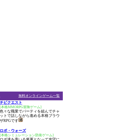
ム
無料オンラインゲーム一覧
チビクエスト
[本格MMORPG冒険ゲーム]
色々な職業でパーティを組んでチャ
ットで話しながら進める本格ブラウ
ザRPGです
ロボ・ウォーズ
[本格シミュレーション防衛ゲーム]
ロボ達を率いる将軍となって攻守に