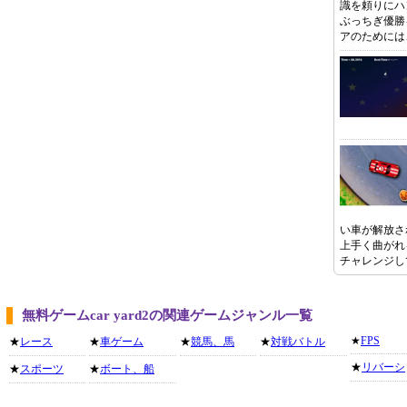
識を頼りにハ
ぶっちぎ優勝
アのためには
い車が解放さ
上手く曲がれ
チャレンジし
無料ゲームcar yard2の関連ゲームジャンル一覧
★
FPS
★
レース
★
車ゲーム
★
競馬、馬
★
対戦バトル
★
リバーシ
★
スポーツ
★
ボート、船