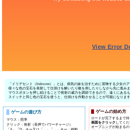
「イリデセント（Iridescent）」とは、病気の妹を治すために冒険する少女
様々な色の宝石を発射して仕掛けを解いたり敵を倒したりしながら先に進み
マウスボタンを押し続けることで発射の威力を調節できるので、遠くにある
スイッチと同じ色の宝石を使うと、仕掛けを作動させることが可能になりま
ゲームの始め方
ゲームの遊び方
ロードが完了するまで待
マウス：照準
画面をクリック
してくだ
クリック：発射（長押でパワーチャージ）
オープニングが始まるの
「A」「D」キー又は「←」「→」キー：移動