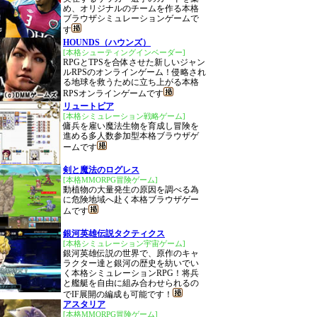
め、オリジナルのチームを作る本格
ブラウザシミュレーションゲームで
す
HOUNDS（ハウンズ）
[本格シューティングインベーダー]
RPGとTPSを合体させた新しいジャン
ルRPSのオンラインゲーム！侵略され
る地球を救うために立ち上がる本格
RPSオンラインゲームです
リュートピア
[本格シミュレーション戦略ゲーム]
傭兵を雇い魔法生物を育成し冒険を
進める多人数参加型本格ブラウザゲ
ームです
剣と魔法のログレス
[本格MMORPG冒険ゲーム]
動植物の大量発生の原因を調べる為
に危険地域へ赴く本格ブラウザゲー
ムです
銀河英雄伝説タクティクス
[本格シミュレーション宇宙ゲーム]
銀河英雄伝説の世界で、原作のキャ
ラクター達と銀河の歴史を紡いでい
く本格シミュレーションRPG！将兵
と艦艇を自由に組み合わせられるの
でIF展開の編成も可能です！
アスタリア
[本格MMORPG冒険ゲーム]