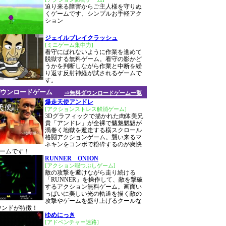
迫り来る障害からご主人様を守りぬ
くゲームです、シンプルお手軽アク
ション
ジェイルブレイクラッシュ
[ミニゲーム集中力]
看守にばれないように作業を進めて
脱獄する無料ゲーム。看守の影かど
うかを判断しながら作業と中断を繰
り返す反射神経が試されるゲームで
す。
ウンロードゲーム
⇒無料ダウンロードゲーム一覧
爆走天使アンドレ
[アクションストレス解消ゲーム]
3Dグラフィックで描かれた肉体美兄
貴「アンドレ」が全裸で魑魅魍魎が
渦巻く地獄を遁走する横スクロール
格闘アクションゲーム。襲い来るマ
ネキンをコンボで粉砕するのが爽快
ームです！
RUNNER ONION
[アクション暇つぶしゲーム]
敵の攻撃を避けながら走り続ける
「RUNNER」を操作して、敵を撃破
するアクション無料ゲーム。画面い
っぱいに美しい光の軌道を描く敵の
攻撃やゲームを盛り上げるクールな
サウンドが特徴！
ゆめにっき
[アドベンチャー迷路]