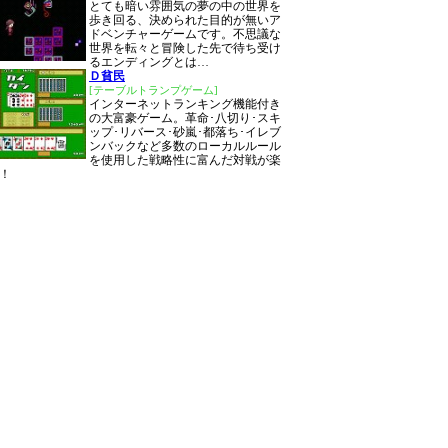
とても暗い雰囲気の夢の中の世界を
歩き回る、決められた目的が無いア
ドベンチャーゲームです。不思議な
世界を転々と冒険した先で待ち受け
るエンディングとは…
Ｄ貧民
[テーブルトランプゲーム]
インターネットランキング機能付き
の大富豪ゲーム。革命･八切り･スキ
ップ･リバース･砂嵐･都落ち･イレブ
ンバックなど多数のローカルルール
を使用した戦略性に富んだ対戦が楽
！