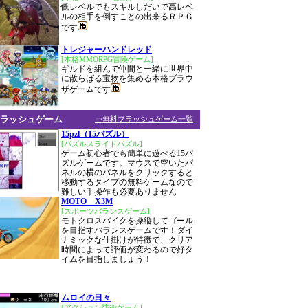
低レベルでもスキルしだいで高レベ
ルの相手を倒すことの出来るＲＰＧ
です
トレジャーハンドレッド
[本格MMORPG冒険ゲーム]
ギルドを組んで仲間と一緒に世界中
に散らばる宝物を集める本格ブラウ
ザゲームです
ラッシュゲーム
⇒無料フラッシュゲーム一覧
15pzl（15パズル）
[パズルスライドパズル]
ゲーム初心者でも簡単に遊べる15パ
ズルゲームです。マウスで空いたパ
ネルの横のパネルをクリックすると
移動するタイプの無料ゲームなので
難しい手操作も必要ありません
MOTO X3M
[スポーツバランスゲーム]
モトクロスバイクを操縦してゴール
を目指すバランスゲームです！ダイ
ナミックな仕掛けが特徴で、クリア
時間によって評価が変わるので好タ
イムを目指しましょう！
ムロイの日々
[アクション防衛ゲーム]