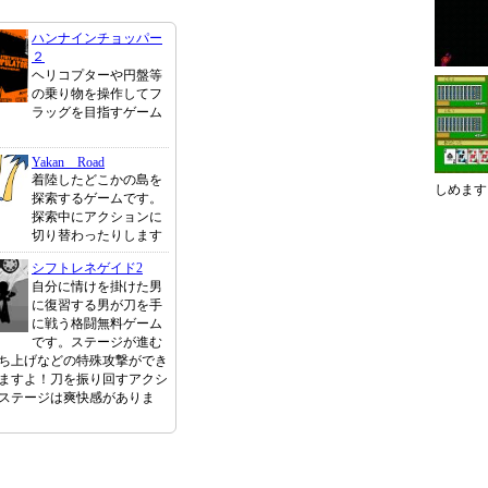
ハンナインチョッパー
２
ヘリコプターや円盤等
の乗り物を操作してフ
ラッグを目指すゲーム
Yakan Road
着陸したどこかの島を
しめます
探索するゲームです。
探索中にアクションに
切り替わったりします
シフトレネゲイド2
自分に情けを掛けた男
に復習する男が刀を手
に戦う格闘無料ゲーム
です。ステージが進む
ち上げなどの特殊攻撃ができ
ますよ！刀を振り回すアクシ
ステージは爽快感がありま