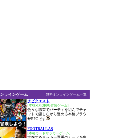
ンラインゲーム
無料オンラインゲーム一覧
チビクエスト
[本格MMORPG冒険ゲーム]
色々な職業でパーティを組んでチャ
ットで話しながら進める本格ブラウ
ザRPGです
FOOTBALL AS
[本格カードサッカーゲーム]
実在するサッカー選手のカードを集