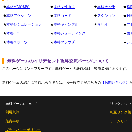
★
本格MMORPG
★
本格女性向け
★
本格その他
★
格
★
本格アクション
★
本格カード
★
アクション
★
対
★
本格シミュレーション
★
本格ギャンブル
★
マリオ
★
ア
★
本格FPS
★
本格シューティング
★
西
★
本格スポーツ
★
本格ブラウザ
★
シ
無料ゲームのイリデセント攻略交流ページについて
このページはリンクフリーです。無料ゲームの著作権は、製作者様にあります。
無料ゲームの紹介に問題がある場合は、お手数ですがこちらの
【お問い合わせ】
無料ゲームについて
リンクについ
利用規約
相互リンク集
免責事項
ゲームサイト
プライバシーポリシー