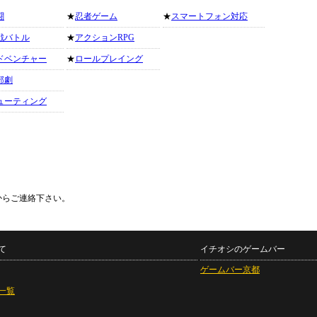
闘
★
忍者ゲーム
★
スマートフォン対応
戦バトル
★
アクションRPG
ドベンチャー
★
ロールプレイング
部劇
ューティング
からご連絡下さい。
て
イチオシのゲームバー
ゲームバー京都
一覧