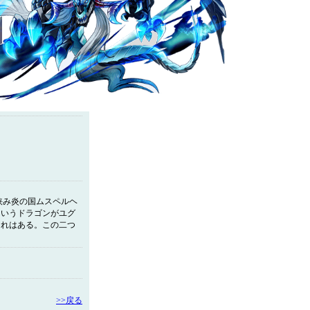
挟み炎の国ムスペルヘ
というドラゴンがユグ
それはある。この二つ
>>戻る