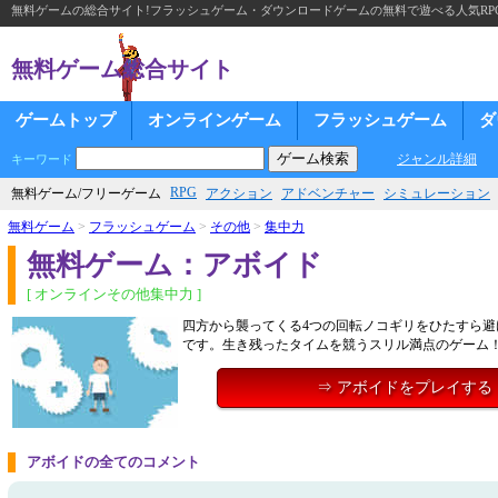
無料ゲームの総合サイト!フラッシュゲーム・ダウンロードゲームの無料で遊べる人気RP
無料ゲーム総合サイト
ゲームトップ
オンラインゲーム
フラッシュゲーム
ダ
ジャンル詳細
キーワード
RPG
無料ゲーム/フリーゲーム
アクション
アドベンチャー
シミュレーション
無料ゲーム
>
フラッシュゲーム
>
その他
>
集中力
無料ゲーム：アボイド
[ オンラインその他集中力 ]
四方から襲ってくる4つの回転ノコギリをひたすら避
です。生き残ったタイムを競うスリル満点のゲーム
⇒ アボイドをプレイする
アボイドの全てのコメント