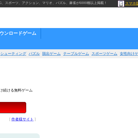
G、スポーツ、アクション、マリオ、パズル、麻雀が6000種以上掲載！
スマホ
ウンロードゲーム
シューティング
パズル
脱出ゲーム
テーブルゲーム
スポーツゲーム
女性向け
け続ける無料ゲーム
！
[
作者様サイト
]