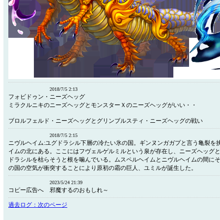
2018/7/5 2:13
フォビドゥン・ニーズヘッグ
ミラクルニキのニーズヘッグとモンスターＸのニーズヘッグがいい・・
ブロルフェルド・ニーズヘッグとグリンブルスティ・ニーズヘッグの戦い
2018/7/5 2:15
ニヴルヘイム:ユグドラシル下層の冷たい氷の国。ギンヌンガガプと言う亀裂を
イムの北にある。ここにはフヴェルゲルミルという泉が存在し、ニーズヘッグ
ドラシルを枯らそうと根を噛んでいる。ムスペルヘイムとニヴルヘイムの間に
の国の空気が衝突することにより原初の霜の巨人、ユミルが誕生した。
2023/5/24 21:39
コピー広告へ 邪魔するのおもしれ～
過去ログ：次のページ