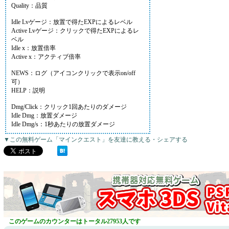
Quality：品質
Idle Lvゲージ：放置で得たEXPによるレベル
Active Lvゲージ：クリックで得たEXPによるレ
ベル
Idle x：放置倍率
Active x：アクティブ倍率
NEWS：ログ（アイコンクリックで表示on/off
可）
HELP：説明
Dmg/Click：クリック1回あたりのダメージ
Idle Dmg：放置ダメージ
Idle Dmg/s：1秒あたりの放置ダメージ
▼この無料ゲーム「マインクエスト」を友達に教える・シェアする
このゲームのカウンターはトータル27953人です