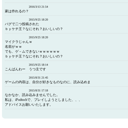
2016/3/13 21:54
家は作れるの？
2015/9/25 18:20
バグで二つ投稿された
ｂｙケチ王？なにそれ？おいしいの？
2015/9/25 18:20
マイクラじゃんｗ
名前がｗｗ
でも、ゲ－ムできないｗｗｗｗｗｗ
ｂｙケチ王？なにそれ？おいしいの？
2015/9/25 18:14
こんばんわー うつ主です
2015/8/31 21:45
ゲームの内容は、自分が好きなものなのに、読み込めま
2015/8/31 17:18
なかなか、読み込みませんでした。
私は、iPodtochで、プレイしようとしました、、、
アドバイスお願いいたします。