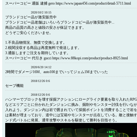
スーパーコピー 通販 逮捕 gero https://www.japan456.com/product/detail-5711.html
2020/10/2 10:15
ブランドコピー品が激安販売中
ブランドコピー品老舗はいろいろブランドコピー品が激安販売中...
商品の品質の高さと値段の安さが保証できます。
どうぞご安心くださいませ。
1.不良品物情況、無償で交換します。
2.税関没収する商品は再度無料で発送します。
3.通販しますご注文を期待しています。
スーパーコピー 代引き gucci https://www.88kopi.com/product/product-8925.html
2020/6/20 14:12
2時間でダメージ16M、auto100までいってジェム1Mまでいった
2018/12/26 0:6
セーブ機能
2018/12/26 0:6
ハンマーでブロックを壊す採掘アクションにローグライク要素を取り入れたRP
などエリアごとに分かれたダンジョンに挑み、掘削やモンスター討伐を行いな
入れよう。ダンジョン内は岩で囲まれていて採掘ポイントを消費することで岩
は素材が埋まっており、道中には宝箱やモンスターが点在している。敵と接触
ンド式バトルに発展。通常攻撃やスキルを駆使して勝利を目指そう。