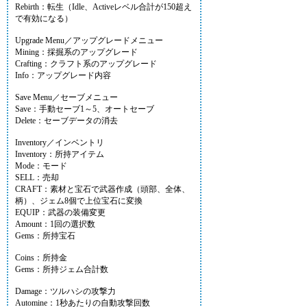
Rebirth：転生（Idle、Activeレベル合計が150超え
で有効になる）
Upgrade Menu／アップグレードメニュー
Mining：採掘系のアップグレード
Crafting：クラフト系のアップグレード
Info：アップグレード内容
Save Menu／セーブメニュー
Save：手動セーブ1～5、オートセーブ
Delete：セーブデータの消去
Inventory／インベントリ
Inventory：所持アイテム
Mode：モード
SELL：売却
CRAFT：素材と宝石で武器作成（頭部、全体、
柄）、ジェム8個で上位宝石に変換
EQUIP：武器の装備変更
Amount：1回の選択数
Gems：所持宝石
Coins：所持金
Gems：所持ジェム合計数
Damage：ツルハシの攻撃力
Automine：1秒あたりの自動攻撃回数