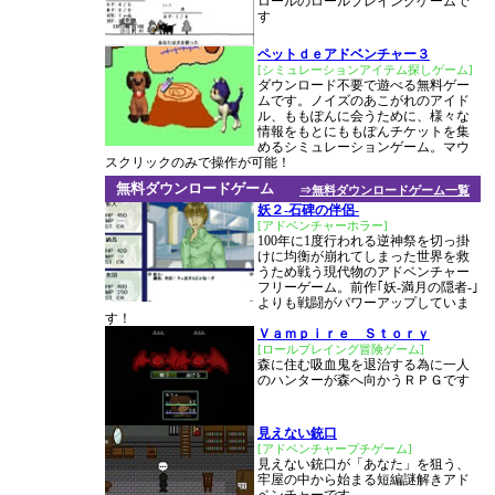
ロールのロールプレイングゲームで
す
ペットｄｅアドベンチャー３
[シミュレーションアイテム探しゲーム]
ダウンロード不要で遊べる無料ゲー
ムです。ノイズのあこがれのアイド
ル、ももぽんに会うために、様々な
情報をもとにももぽんチケットを集
めるシミュレーションゲーム。マウ
スクリックのみで操作が可能！
無料ダウンロードゲーム
⇒無料ダウンロードゲーム一覧
妖２-石碑の伴侶-
[アドベンチャーホラー]
100年に1度行われる逆神祭を切っ掛
けに均衡が崩れてしまった世界を救
うため戦う現代物のアドベンチャー
フリーゲーム。前作｢妖-満月の隠者-｣
よりも戦闘がパワーアップしていま
す！
Ｖａｍｐｉｒｅ Ｓｔｏｒｙ
[ロールプレイング冒険ゲーム]
森に住む吸血鬼を退治する為に一人
のハンターが森へ向かうＲＰＧです
見えない銃口
[アドベンチャープチゲーム]
見えない銃口が「あなた」を狙う、
牢屋の中から始まる短編謎解きアド