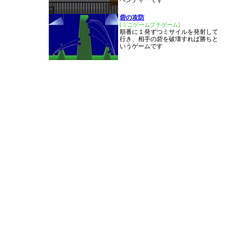
ベンチャーです
砦の攻防
[ミニゲームプチゲーム]
順番に１発ずつミサイルを発射して
行き、相手の砦を破壊すれば勝ちと
いうゲームです