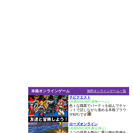
本格オンラインゲーム
無料オンラインゲーム一覧
チビクエスト
[本格MMORPG冒険ゲーム]
色々な職業でパーティを組んでチャ
ットで話しながら進める本格ブラウ
ザRPGです
ローズオンライン
[本格MMORPG着せ替え]
７つの惑星を舞台に乗り物や装備を