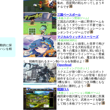
集め、惑星間の戦もやってしまうＲ
ＰＧです
三国ベースボール
[本格スポーツ野球ゲーム]
三国志の武将と一緒に野球ゲームを
楽しもう！ダウンロード不要で遊べ
る本格ブラウザ野球シミュレーショ
ンオンラインゲームです
マジカルウィッチストーリーズ
[本格MMORPG]
魔女大戦により崩壊した世界で再び
自動的に採
起ころうとする大戦を阻止するた
ルハシを精
め、数々の魔女と契約し戦い続ける
ブラウザ型オンラインゲーム！脅威
となる敵を倒すため、魔女達を強化
し、戦略性溢れるターン制バトルを制覇せよ！
Figurehead
[シューティングロボット]
スクエニが放つ新ジャンルロボット
TPSオンラインゲームが登場！自分が
操作するロボットと2機の僚機の合計
3機を操り、1試合につき30機にもな
る試合に勝利しよう！
戦国IXA
[本格シミュレーション戦略ゲーム]
織田家や徳川家などの大名家に所属
する一員となり、武将カードを駆使
して戦う本格ブラウザゲームです