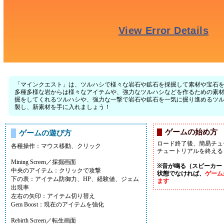
「マインクエスト」は、ツルハシで様々な岩石や鉱石を採掘して素材や宝石
多種多様な岩からは様々なアイテムや、強力なツルハシなどを作るための素材
掘をしてくれるツルハシや、強力な一撃で岩石や鉱石を一気に掘り進めるツル
製し、新素材を手に入れましょう！
ゲームの始め方
ゲームの遊び方
ロード終了後、簡易チュ
各種操作：マウス移動、クリック
チュートリアルを終える
Mining Screen／採掘画面
※音が鳴る（スピーカー
中央のアイテム：クリックで攻撃
状態でなければ、
ゲーム
下の表：アイテム防御力、HP、経験値、ジェム
ます
出現率
左右の矢印：アイテム切り替え
Gem Boost：現在のアイテムを強化
Rebirth Screen／転生画面