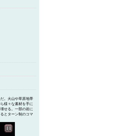
Gだ。火山や草原地帯
がら様々な素材を手に
を壊せる。一部の岩に
するとターン制のコマ