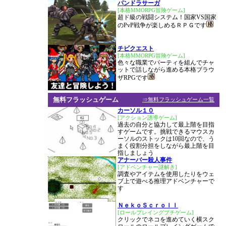
パンドラサーガ
[本格MMORPG冒険ゲーム]
超ド級の戦闘システム！国家VS国家
のPvP戦争が楽しめるＲＰＧです
チビクエスト
[本格MMORPG冒険ゲーム]
色々な職業でパーティを組んでチャ
ットで話しながら進める本格ブラウ
ザRPGです
無料フラッシュゲーム
⇒無料フラッシュゲーム一覧
カーソル１０
[アクション誘導ゲーム]
過去の自分と協力して最上階を目指
すゲームです。挑戦できるマウスカ
ーソルのストックは10回なので、う
まく役割分担をしながら最上階を目
指しましょう
アナーバー殺人事件
[アドベンチャー謎解き]
調査やアイテムを使用したりをウェ
ブ上で遊べる推理アドベンチャーで
す
ＮｅｋｏＳｃｒｏｌｌ
[ロールプレイングプチゲーム]
クリックでネコを進めていく横スク