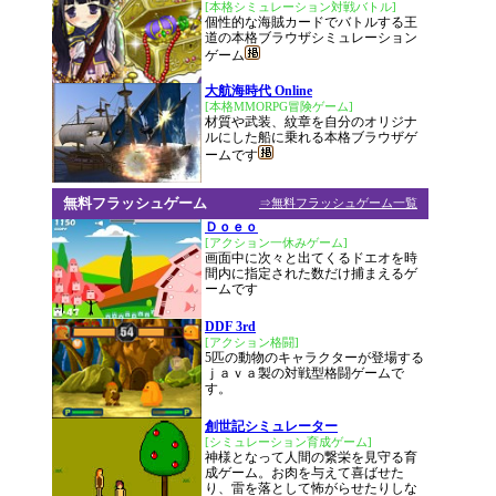
[本格シミュレーション対戦バトル]
個性的な海賊カードでバトルする王
道の本格ブラウザシミュレーション
ゲーム
大航海時代 Online
[本格MMORPG冒険ゲーム]
材質や武装、紋章を自分のオリジナ
ルにした船に乗れる本格ブラウザゲ
ームです
無料フラッシュゲーム
⇒無料フラッシュゲーム一覧
Ｄｏｅｏ
[アクション一休みゲーム]
画面中に次々と出てくるドエオを時
間内に指定された数だけ捕まえるゲ
ームです
DDF 3rd
[アクション格闘]
5匹の動物のキャラクターが登場する
ｊａｖａ製の対戦型格闘ゲームで
す。
創世記シミュレーター
[シミュレーション育成ゲーム]
神様となって人間の繋栄を見守る育
成ゲーム。お肉を与えて喜ばせた
り、雷を落として怖がらせたりしな