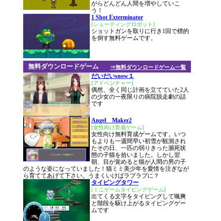
がらどんどん人間を増やしていこ
う！
1 Shot Exterminator
[シューティングロボット]
ショットガンを取りに行き1回で標的
を倒す無料ゲームです。
無料ダウンロードゲーム
⇒無料ダウンロードゲーム一覧
だいだいsnow１
[アドベンチャー]
偶然、全く同じ計画を立てていた2人
の少女の一夜限りの病院脱走劇の話
です
Angel Maker2
[女性向け育成ゲーム]
女性向け無料育成ゲームです。いつ
もよりも一週間早い初雪が観測され
たその日、一匹の弱りきった瀕死状
態の子猫を拾いました。しかし翌
朝、目が覚めると猫が人間の男の子
のような姿になっていました！猫ミミ美少年を愛情を注ぎなが
ら育ててあげて下さい。うまくいけばラブラブに？
タイピングタワー
[ミニゲームタイピングゲーム]
出てくる文字をタイピングして颯爽
と階段を駆け上がるタイピングゲー
ムです