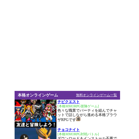
本格オンラインゲーム
無料オンラインゲーム一覧
チビクエスト
[本格MMORPG冒険ゲーム]
色々な職業でパーティを組んでチャ
ットで話しながら進める本格ブラウ
ザRPGです
チョコナイト
[本格MMORPG対戦バトル]
ダウンロード＆インストール不要で