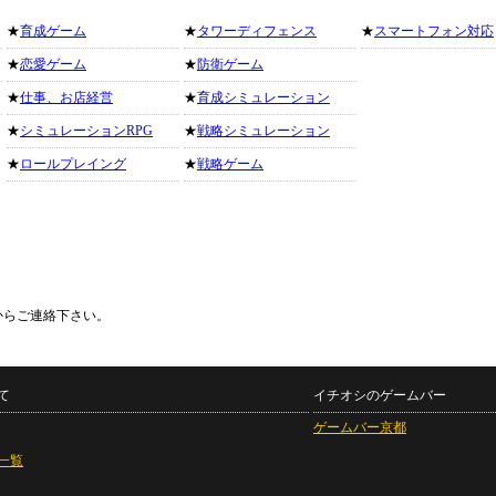
★
育成ゲーム
★
タワーディフェンス
★
スマートフォン対応
★
恋愛ゲーム
★
防衛ゲーム
★
仕事、お店経営
★
育成シミュレーション
★
シミュレーションRPG
★
戦略シミュレーション
★
ロールプレイング
★
戦略ゲーム
からご連絡下さい。
て
イチオシのゲームバー
ゲームバー京都
一覧