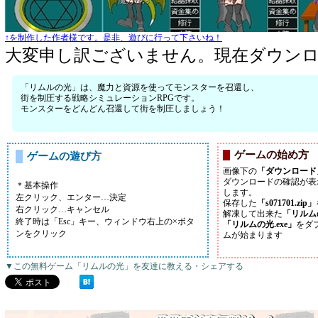
↑を制作した作者様です。是非、遊びに行って下さいね！
大変申し訳ございません。現在ダウン
「リムルの光」は、魔力と資源を使ってモンスターを召還し、
街を制圧する戦略シミュレーションRPGです。
モンスターをどんどん召還して街を制圧しましょう！
ゲームの始め方
ゲームの遊び方
画像下の
「ダウンロード
ダウンロードの確認が表
＊基本操作
します。
左クリック、エンター…決定
保存した
「s071701.zip」
右クリック…キャンセル
解凍して出来た
「リルム
終了時は「Esc」キー、ウィンドウ右上の×ボタ
「リルムの光.exe」
をダ
ンをクリック
ムが始まります
▼この無料ゲーム「リムルの光」を友達に教える・シェアする