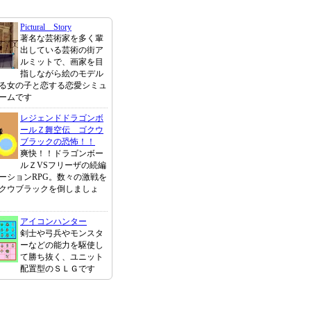
Pictural Story
著名な芸術家を多く輩
出している芸術の街ア
ルミットで、画家を目
指しながら絵のモデル
る女の子と恋する恋愛シミュ
ームです
レジェンドドラゴンボ
ールＺ舞空伝 ゴクウ
ブラックの恐怖！！
爽快！！ドラゴンボー
ルＺVSフリーザの続編
ーションRPG。数々の激戦を
クウブラックを倒しましょ
アイコンハンター
剣士や弓兵やモンスタ
ーなどの能力を駆使し
て勝ち抜く、ユニット
配置型のＳＬＧです