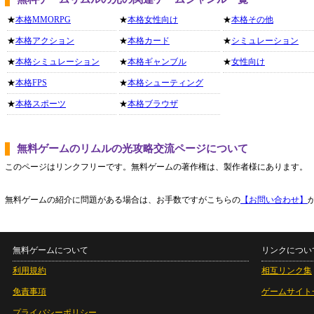
★
本格MMORPG
★
本格女性向け
★
本格その他
★
本格アクション
★
本格カード
★
シミュレーション
★
本格シミュレーション
★
本格ギャンブル
★
女性向け
★
本格FPS
★
本格シューティング
★
本格スポーツ
★
本格ブラウザ
無料ゲームのリムルの光攻略交流ページについて
このページはリンクフリーです。無料ゲームの著作権は、製作者様にあります。
無料ゲームの紹介に問題がある場合は、お手数ですがこちらの
【お問い合わせ】
無料ゲームについて
リンクについ
利用規約
相互リンク集
免責事項
ゲームサイト
プライバシーポリシー