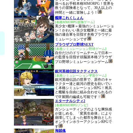
遊べるお手軽本格MMORPG！世界を
救うの冒険者となって、30人以上の
仲間と一緒に冒険しよう！
艦隊これくしょん
[本格MMORPG冒険ゲーム]
美少女×艦隊＝最強のシミュレーショ
ン！かわいい美少女艦隊と一緒に最
強の連合軍を目指す本格ブラウザシ
ミュレーションです
ブラウザプロ野球NEXT
[本格シミュレーション野球ゲーム]
自分だけのドリームチームで日本一
の監督を目指す頭脳派本格ブラウザ
プロ野球シミュレーションゲーム
銀河英雄伝説タクティクス
[本格シミュレーション宇宙ゲーム]
銀河英雄伝説の世界で、原作のキャ
ラクター達と銀河の歴史を紡いでい
く本格シミュレーションRPG！将兵
と艦艇を自由に組み合わせられるの
でIF展開の編成も可能です！
エターナルシティ2
[本格MMORPGゾンビ]
ガンシューティングのような爽快感
が楽しめる、「変異生命体」により
崩壊してしまった都市を舞台とした
オンラインホラーアクションRPGで
す
海賊魂