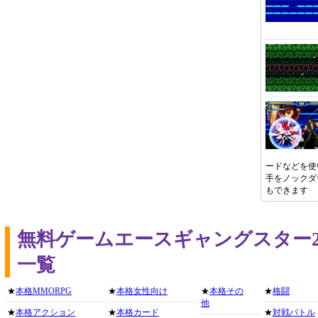
ードなどを使
手をノックダ
もできます
無料ゲームエースギャングスター
一覧
★
本格MMORPG
★
本格女性向け
★
本格その
★
格闘
他
★
本格アクション
★
本格カード
★
対戦バトル