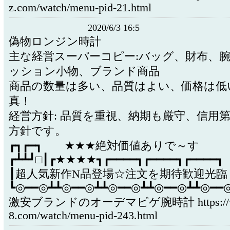
z.com/watch/menu-pid-21.html
2020/6/3 16:5
偽物ロンジン時計
主な経営スーパーコピー:バッグ、財布、
ッション小物、ブランド商品
商品の数量は多い、品質はよい、価格は低
真！
経営方針: 品質を重視、納期も厳守、信用
方針です。
┏┓┏━┓ ★★★絶対価値ありで～す
┏┻┻┛□┃┏★★★★┓┏━━━━┓┏━━━━┓┏━━━━┓
┃超人気新作N品登場☆注文を期待歓迎光臨
┗◎━━◎┻┻◎━━◎┻┻◎━━◎┻┻◎━━◎┻┻◎━━
激安ブランドのオーデマピゲ腕時計 https://ww
8.com/watch/menu-pid-243.html