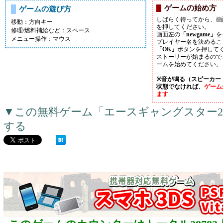
ゲームの始め方
ゲームの遊び方
しばらく待ってから、画
移動：方向キー
を押してください。
修理/燃料補給など：スペース
画面左の
「newgame」
を
メニュー操作：マウス
プレイヤー名を決めるこ
「OK」
ボタンを押して
ストーリーが始まるので
ームを始めてください。
※音が鳴る（スピーカー
状態でなければ、
ゲーム
ます
▼この無料ゲーム「エースギャングスター
する