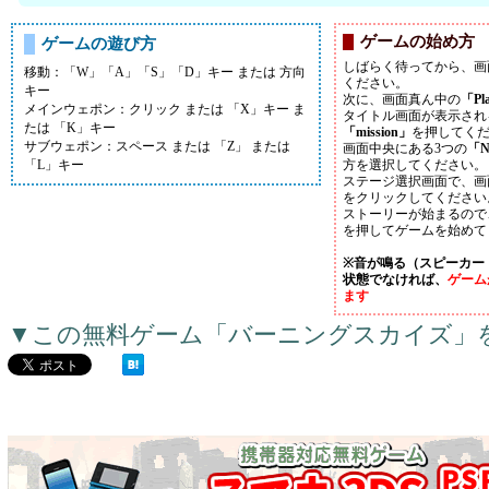
ゲームの始め方
ゲームの遊び方
しばらく待ってから、画
移動：「W」「A」「S」「D」キー または 方向
ください。
キー
次に、画面真ん中の
「Pl
メインウェポン：クリック または 「X」キー ま
タイトル画面が表示され
たは 「K」キー
「mission」
を押してく
サブウェポン：スペース または 「Z」 または
画面中央にある3つの
「N
「L」キー
方を選択してください。
ステージ選択画面で、画
をクリックしてください
ストーリーが始まるので
を押してゲームを始めて
※音が鳴る（スピーカー
状態でなければ、
ゲーム
ます
▼この無料ゲーム「バーニングスカイズ」