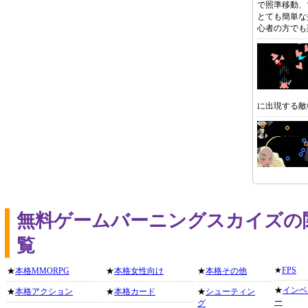
で照準移動、
とても簡単な
心者の方でも
に出現する敵
無料ゲームバーニングスカイズの
覧
★
FPS
★
本格MMORPG
★
本格女性向け
★
本格その他
★
インベ
★
本格アクション
★
本格カード
★
シューティン
ー
グ