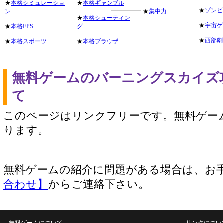
★
本格シミュレーショ
★
本格ギャンブル
★
ゾンビ
ン
★
集中力
★
本格シューティン
★
宇宙ゲ
★
本格FPS
グ
★
西部劇
★
本格スポーツ
★
本格ブラウザ
無料ゲームのバーニングスカイズ
て
このページはリンクフリーです。無料ゲー
ります。
無料ゲームの紹介に問題がある場合は、お
合わせ】
からご連絡下さい。
無料ゲームについて
リンクについ