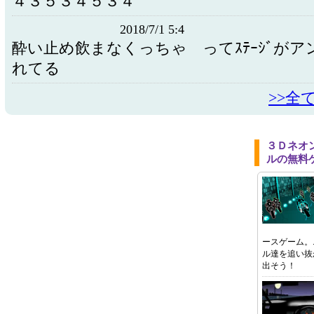
４３５３４５３４
2018/7/1 5:4
酔い止め飲まなくっちゃ ってｽﾃｰｼﾞが
れてる
>>全
３Ｄネオ
ルの無料
ースゲーム。
ル達を追い抜
出そう！