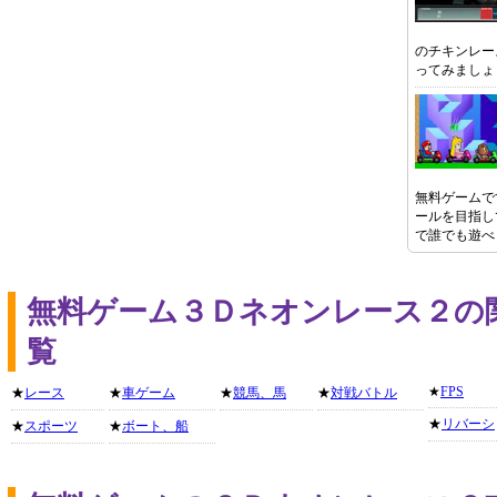
のチキンレー
ってみましょ
無料ゲームで
ールを目指し
で誰でも遊べ
無料ゲーム３Ｄネオンレース２の
覧
★
FPS
★
レース
★
車ゲーム
★
競馬、馬
★
対戦バトル
★
リバーシ
★
スポーツ
★
ボート、船