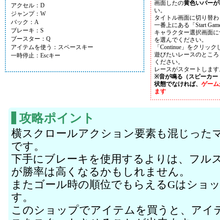
画面したの
黄色いバーが
アクセル：D
い。
ジャンプ：W
タイトル画面に切り替わ
バック：A
一番上にある「Start 
ブレーキ：S
キャラクター選択画面に
ブースター：Q
を選んでください。
アイテムを使う：スペースキー
「Continue」をクリ
遊びたいレースのところ
一時停止：Escキー
ください。
レースがスタートします
※音が鳴る（スピーカー
状態でなければ、
ゲーム
ます
攻略ポイント
横スクロールアクション要素も混じった
です。
下手にブレーキを使用するよりは、フル
が勝率は高くなるかもしれません。
またゴール時の順位でもらえるGはショ
す。
このショップでアイテムを買うと、アイ