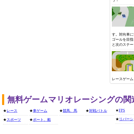
う！
す。対向車に
ゴールを目指
と次のステー
レースゲーム
無料ゲームマリオレーシングの関
★
FPS
★
レース
★
車ゲーム
★
競馬、馬
★
対戦バトル
★
リバーシ
★
スポーツ
★
ボート、船