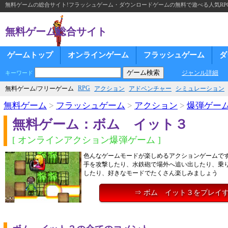
無料ゲームの総合サイト!フラッシュゲーム・ダウンロードゲームの無料で遊べる人気RP
無料ゲーム総合サイト
ゲームトップ
オンラインゲーム
フラッシュゲーム
ダ
ジャンル詳細
キーワード
RPG
無料ゲーム/フリーゲーム
アクション
アドベンチャー
シミュレーション
無料ゲーム
>
フラッシュゲーム
>
アクション
>
爆弾ゲー
無料ゲーム：ボム イット３
[ オンラインアクション爆弾ゲーム ]
色んなゲームモードが楽しめるアクションゲームで
手を攻撃したり、水鉄砲で場外へ追い出したり、乗
したり、好きなモードでたくさん楽しみましょう
⇒ ボム イット３をプレイ