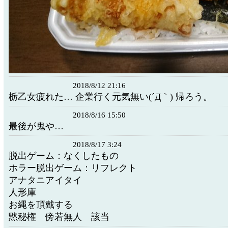
2018/8/12 21:16
栃乙女疲れた… 企業行く元気無い(´Д｀) 帰ろう。
2018/8/16 15:50
最後が鬼や…
2018/8/17 3:24
脱出ゲーム：なくしたもの
ホラー脱出ゲーム：リフレクト
アナタニアイタイ
人形庫
お縄を頂戴する
黙秘権 傍若無人 該当