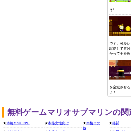
う!
です。可愛い
駆使して冒険
かって手を振
を全滅させる
よ！
無料ゲームマリオサブマリンの関
★
本格MMORPG
★
本格女性向け
★
本格その
★
格闘
他