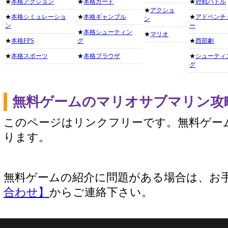
★
本格アクション
★
本格カード
★
対戦バトル
★
アクショ
★
本格シミュレーショ
★
本格ギャンブル
★
アドベンチ
ン
ン
ー
★
本格シューティン
★
マリオ
★
本格FPS
グ
★
西部劇
★
本格スポーツ
★
本格ブラウザ
★
シューティ
グ
無料ゲームのマリオサブマリン攻
このページはリンクフリーです。無料ゲー
ります。
無料ゲームの紹介に問題がある場合は、お
合わせ】
からご連絡下さい。