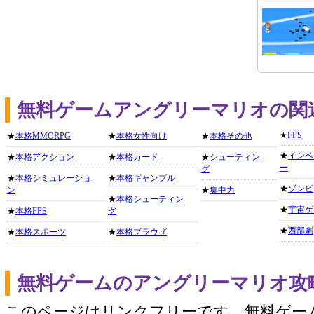
無料ゲームアングリーマリオの関
★
FPS
★
本格MMORPG
★
本格女性向け
★
本格その他
★
インベ
★
本格アクション
★
本格カード
★
シューティン
ー
グ
★
本格シミュレーショ
★
本格ギャンブル
★
ゾンビ
ン
★
集中力
★
本格シューティン
★
宇宙ゲ
★
本格FPS
グ
★
西部劇
★
本格スポーツ
★
本格ブラウザ
無料ゲームのアングリーマリオ攻
このページはリンクフリーです。無料ゲー