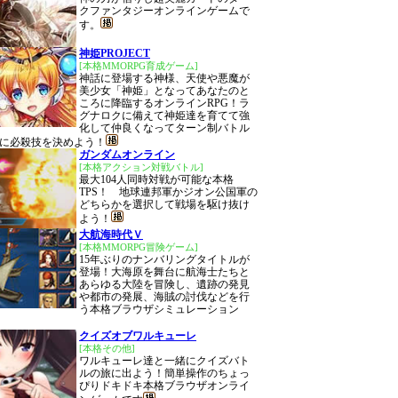
クファンタジーオンラインゲームで
す。
神姫PROJECT
[本格MMORPG育成ゲーム]
神話に登場する神様、天使や悪魔が
美少女「神姫」となってあなたのと
ころに降臨するオンラインRPG！ラ
グナロクに備えて神姫達を育てて強
化して仲良くなってターン制バトル
に必殺技を決めよう！
ガンダムオンライン
[本格アクション対戦バトル]
最大104人同時対戦が可能な本格
TPS！ 地球連邦軍かジオン公国軍の
どちらかを選択して戦場を駆け抜け
よう！
大航海時代Ｖ
[本格MMORPG冒険ゲーム]
15年ぶりのナンバリングタイトルが
登場！大海原を舞台に航海士たちと
あらゆる大陸を冒険し、遺跡の発見
や都市の発展、海賊の討伐などを行
う本格ブラウザシミュレーション
クイズオブワルキューレ
[本格その他]
ワルキューレ達と一緒にクイズバト
ルの旅に出よう！簡単操作のちょっ
ぴりドキドキ本格ブラウザオンライ