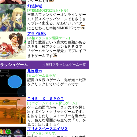
ンゲームです
幻想神域
[本格MMORPG対戦バトル]
王道のファンタジーオンラインゲー
ム！低スペックパソコンでもさくさ
くプレイ出来る、かわいいアバター
にこだわった本格MMORPGです
アラド戦記
[本格アクション冒険ゲーム]
合計で数百という膨大な種類がある
スキル！横アクション＆ＲＰＧで
「ゲームセンター感覚」でプレイで
きるゲームです
ラッシュゲーム
⇒無料フラッシュゲーム一覧
最速眼力
[ミニゲーム集中力]
記憶力＆視力ゲーム。丸が光った跡
をクリックしていくゲームです
ＴＨＥ Ｘ ＳＰＯＴ
[ミニゲームアイテム探しゲーム]
ゲーム画面内から「Ｘ」の形を探し
出すポイントクリックゲームです。
射的をしたり、ストーリーを進めた
り、色んな場面から全ての「Ｘ」を
見つけ出しましょう
マリオスペースエイジ２
[アクションマリオ]