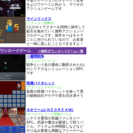
宇宙ステーションのステージで攻撃
をよけてゲートに向かう、マリオの
アクションゲームです
マインリックス
[アクション謎解き]
2人のキャラクターを同時に操作して
鉱石を集めていく無料アクションパ
ズルゲームです。操作キーはキャラ
ごとに分けられているので、お友達
と一緒に楽しむこともできますよ！
ウンロードゲーム
⇒無料ダウンロードゲーム一覧
一週間戦争
[シミュレーション]
戦争という名の運命に翻弄された4人
のシリアスなシミュレーションRPG
です
怪傑バイオレット
[アクションプチゲーム]
仮面の怪傑バイオレットを操って悪
の秘密結社デケデケ団を叩き潰そう
ネオリームⅠ-ＮＥＯＲＥＡＭⅠ-
[ロールプレイング冒険ゲーム]
シナリオ重視の長編ファンタジー
RPG。武器や魔法を駆使して戦うバ
トル、アイテムや仲間探しなどなど
やり込み要素も満載なフリーゲーム