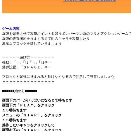
ゲーム内容
爆弾を爆発させて攻撃ポイントを競うボンバーマン系のマリオアクションゲーム
爆弾の設置場所をうまく考えて他のキャラを攻撃したり
邪魔なブロックを壊していきましょう
＝＝＝＝＝遊び方＝＝＝＝＝＝＝
移動：「←」｢↑｣「→」｢↓｣キー
爆弾設置：「ＳＰＡＣＥ」キー
ブロックと爆弾に挟まれると動けなくなるので注意して設置しましょう
＝＝＝＝＝＝＝＝＝＝＝＝＝＝＝
■■■■■■始め方■■■■■■
画面下のバーがいっぱいになるまで待ちます
画面下の「ＰＬＡＹ」をクリック
１５秒待ちます
メニューの「ＳＴＡＲＴ」をクリック
１５秒待ちます
操作したいキャラをクリックして
画面右下の「ＳＴＡＲＴ」をクリック