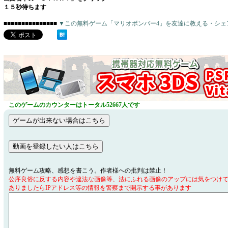
１５秒待ちます
■■■■■■■■■■■■■■■
▼この無料ゲーム「マリオボンバー4」を友達に教える・シェ
このゲームのカウンターはトータル52667人です
無料ゲーム攻略、感想を書こう。作者様への批判は禁止！
公序良俗に反する内容や違法な画像等、法にふれる画像のアップには気をつけ
ありましたらIPアドレス等の情報を警察まで開示する事があります