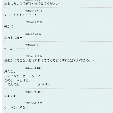
おもしろいのでぜひやってみてください
2013/7/16 22:38
すっごくおもしろーい♪
2013/6/20 20:36
確かに
2013/5/6 20:52
おっもしれー
2013/5/3 16:16
たっのしーーーい
2013/4/13 15:24
画面が出てこないどうすればでてくるどうすればぷれいできる。・、
2013/3/18 22:4
怒らないで…
っていうか、怒ってない!?
このゲームしける。
でわでわ… by マリオ
2012/11/20 18:31
まあまあ
2012/9/30 15:37
ゲームが出来ない