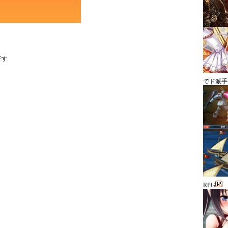
です
でド派手
RPG