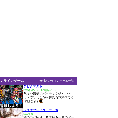
ンラインゲーム
無料オンラインゲーム一覧
チビクエスト
[本格MMORPG冒険ゲーム]
色々な職業でパーティを組んでチャ
ットで話しながら進める本格ブラウ
ザRPGです
ラグナブレイク・サーガ
[本格カード]
神の力が宿りし超美麗カードのダー