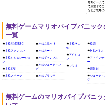
無料ゲームで
で滞空するこ
などが攻略の
無料ゲームマリオパイプパニック
一覧
★
本格MMORPG
★
本格女性向け
★
本格その
★
格闘
他
★
本格アクション
★
本格カード
★
対戦バトル
★
アクショ
★
本格シミュレーショ
★
本格ギャンブル
★
アドベンチ
ン
ン
ー
★
本格シューティン
★
マリオ
★
本格FPS
グ
★
西部劇
★
本格スポーツ
★
本格ブラウザ
★
シューティ
グ
無料ゲームのマリオパイプパニッ