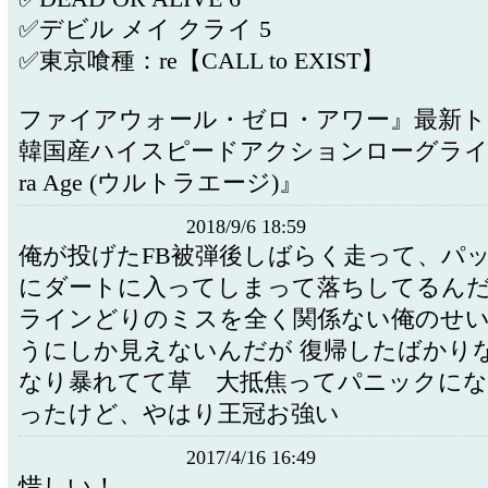
✅デビル メイ クライ 5
✅東京喰種：re【CALL to EXIST】
ファイアウォール・ゼロ・アワー』最新ト
韓国産ハイスピードアクションローグライク
ra Age (ウルトラエージ)』
2018/9/6 18:59
俺が投げたFB被弾後しばらく走って、パ
にダートに入ってしまって落ちしてるん
ラインどりのミスを全く関係ない俺のせ
うにしか見えないんだが 復帰したばかり
なり暴れてて草 大抵焦ってパニックにな
ったけど、やはり王冠お強い
2017/4/16 16:49
惜しい！